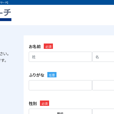
サーチ】
お名前
必須
さい。
です。
ふりがな
任意
性別
必須
男性