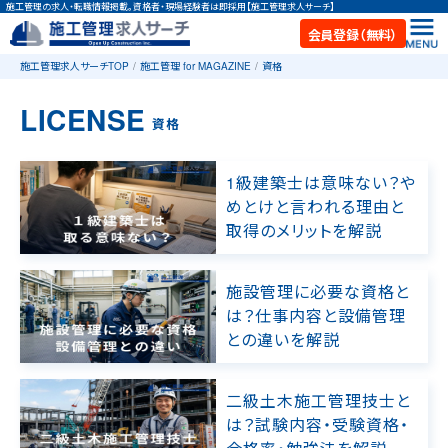
施工管理の求人・転職情報掲載。資格者・現場経験者は即採用【施工管理求人サーチ】
会員登録（無料）
施工管理求人サーチTOP
施工管理 for MAGAZINE
資格
LICENSE
資格
1級建築士は意味ない？や
めとけと言われる理由と
取得のメリットを解説
施設管理に必要な資格と
は？仕事内容と設備管理
との違いを解説
二級土木施工管理技士と
は？試験内容・受験資格・