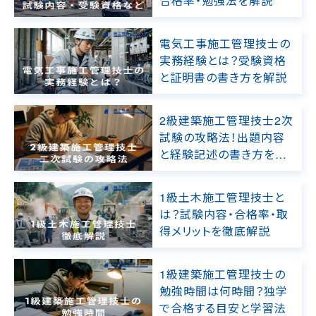
合格率・勉強法を解説
電気工事施工管理技士の
実務経験とは？受験資格
と証明書の書き方を解説
2級建築施工管理技士2次
試験の攻略法！出題内容
と経験記述の書き方を徹
底解説
1級土木施工管理技士と
は？試験内容・合格率・取
得メリットを徹底解説
1級建築施工管理技士の
勉強時間は何時間？独学
で合格する目安と学習法