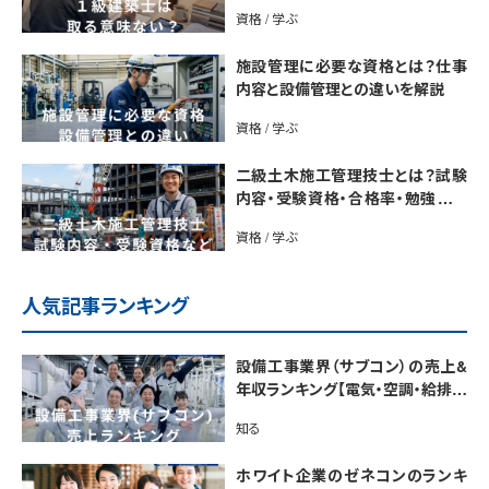
説
資格 / 学ぶ
施設管理に必要な資格とは？仕事
内容と設備管理との違いを解説
資格 / 学ぶ
二級土木施工管理技士とは？試験
内容・受験資格・合格率・勉強法を
解説
資格 / 学ぶ
人気記事ランキング
設備工事業界（サブコン）の売上&
年収ランキング【電気・空調・給排水
衛生設備ジャンル別】今後の動向・
知る
市場規模も解説
ホワイト企業のゼネコンのランキ