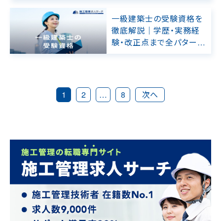
底解説
一級建築士の受験資格を
徹底解説｜学歴・実務経
験・改正点まで全パターン
網羅
1
2
…
8
次へ