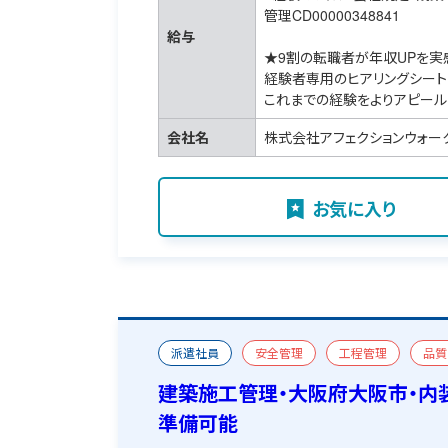
管理CD00000348841
給与
★9割の転職者が年収UPを実
経験者専用のヒアリングシート
これまでの経験をよりアピール
会社名
株式会社アフェクションウォー
お気に入り
派遣社員
安全管理
工程管理
品質
一級建築施工管理技士
宿舎あり
建築施工管理・大阪府大阪市・内
準備可能