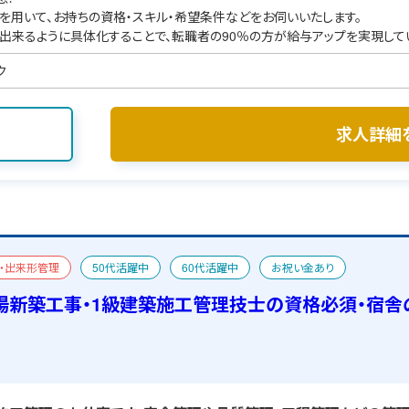
を用いて、お持ちの資格・スキル・希望条件などをお伺いいたします。
出来るように具体化することで、転職者の90％の方が給与アップを実現して
ク
求人詳細
・出来形管理
50代活躍中
60代活躍中
お祝い金あり
宿舎あり
場新築工事・1級建築施工管理技士の資格必須・宿舎