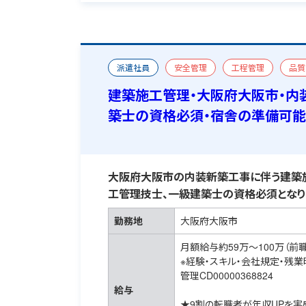
派遣社員
安全管理
工程管理
品質
一級建築施工管理技士
一級建築士
宿舎
建築施工管理・大阪府大阪市・内
築士の資格必須・宿舎の準備可能
大阪府大阪市の内装新築工事に伴う建築施
工管理技士、一級建築士の資格必須となり
勤務地
大阪府大阪市
月額給与約59万～100万（前
※経験・スキル・会社規定・残
管理CD00000368824
給与
★9割の転職者が年収UPを実