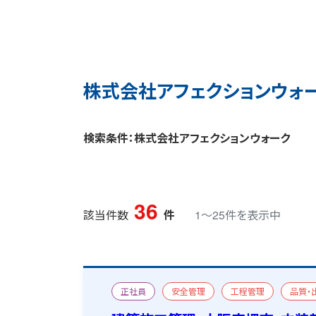
株式会社アフェクションウォ
検索条件：株式会社アフェクションウォーク
36
該当件数
件
1〜25件を表示中
正社員
安全管理
工程管理
品質・
一級建築施工管理技士
宿舎あり