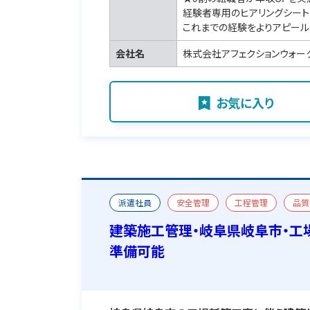
経験者専用のヒアリングシート
これまでの経験をよりアピール
会社名
株式会社アフェクションウォー
お気に入り
派遣社員
安全管理
工程管理
品質
工場・倉庫
新築
一級建築施工管理技士
建築施工管理・岐阜県岐阜市・工
準備可能