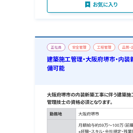
お気に入り
正社員
安全管理
工程管理
品質・
一級建築施工管理技士
宿舎あり
建築施工管理・大阪府堺市・内装
備可能
大阪府堺市の内装新築工事に伴う建築施工
管理技士の資格必須となります。
勤務地
大阪府堺市
月額給与約59万～100万（前
※経験・スキル・会社規定・残