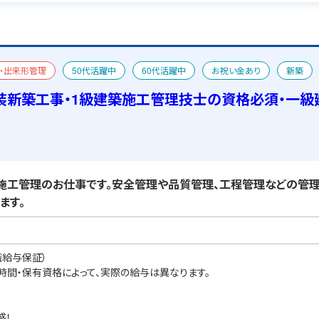
・出来形管理
50代活躍中
60代活躍中
お祝い金あり
新築
あり
装新築工事・1級建築施工管理技士の資格必須・一級
工管理のお仕事です。安全管理や品質管理、工程管理などの管理
ます。
職給与保証）
業時間・保有資格によって、実際の給与は異なります。
感！