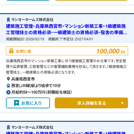
サンヨーホームズ株式会社
建築施工管理・兵庫県西宮市・マンション新築工事・1級建築施
工管理技士の資格必須・一級建築士の資格必須・宿舎の準備可
能
掲載開始日：
2026/02/19
掲載終了予定日：
2027/04/01
100,000
お祝い金
円
兵庫県西宮市のマンション新築工事に伴う建築施工管理のお仕事です。安全管
理や品質管理、工程管理などの管理補助業務を担当して頂きます。1級建築施工
管理技士、一級建築士の資格必須となります。
兵庫県西宮市
西宮(ＪＲ線)駅より徒歩で10分
月給約59〜100万円（前職給与保証）
お気に入り
求人詳細を見る
サンヨーホームズ株式会社
建築施工管理・兵庫県西宮市・マンション新築工事・1級建築施