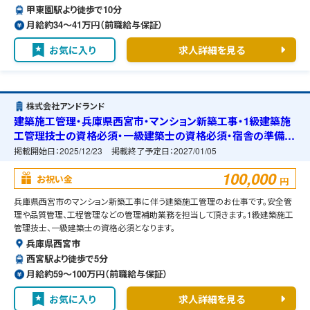
甲東園駅より徒歩で10分
月給約34〜41万円（前職給与保証）
お気に入り
求人詳細を見る
株式会社アンドランド
建築施工管理・兵庫県西宮市・マンション新築工事・1級建築施
工管理技士の資格必須・一級建築士の資格必須・宿舎の準備可
能
掲載開始日：
2025/12/23
掲載終了予定日：
2027/01/05
100,000
お祝い金
円
兵庫県西宮市のマンション新築工事に伴う建築施工管理のお仕事です。安全管
理や品質管理、工程管理などの管理補助業務を担当して頂きます。1級建築施工
管理技士、一級建築士の資格必須となります。
兵庫県西宮市
西宮駅より徒歩で5分
月給約59〜100万円（前職給与保証）
お気に入り
求人詳細を見る