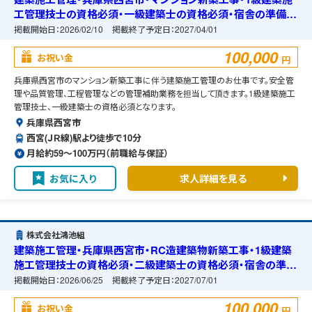
工管理技士の資格必須・一級建築士の資格必須・宿舎の準備可
能
掲載開始日：
2026/02/10
掲載終了予定日：
2027/04/01
100,000
お祝い金
円
兵庫県西宮市のマンション新築工事に伴う建築施工管理のお仕事です。安全管
理や品質管理、工程管理などの管理補助業務を担当して頂きます。1級建築施工
管理技士、一級建築士の資格必須となります。
兵庫県西宮市
西宮(ＪＲ線)駅より徒歩で10分
月給約59〜100万円（前職給与保証）
お気に入り
求人詳細を見る
株式会社鴻池組
建築施工管理・兵庫県西宮市・RC造建築物新築工事・1級建築
施工管理技士の資格必須・二級建築士の資格必須・宿舎の準備
可能
掲載開始日：
2026/06/25
掲載終了予定日：
2027/07/01
100,000
お祝い金
円