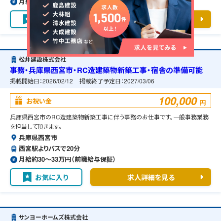
月給約42〜58万円（前職給与保証）
お気に入り
求人詳細を見る
松井建設株式会社
事務・兵庫県西宮市・RC造建築物新築工事・宿舎の準備可能
掲載開始日：
2026/02/12
掲載終了予定日：
2027/03/06
100,000
お祝い金
円
兵庫県西宮市のRC造建築物新築工事に伴う事務のお仕事です。一般事務業務
を担当して頂きます。
兵庫県西宮市
西宮駅よりバスで20分
月給約30〜33万円（前職給与保証）
お気に入り
求人詳細を見る
サンヨーホームズ株式会社