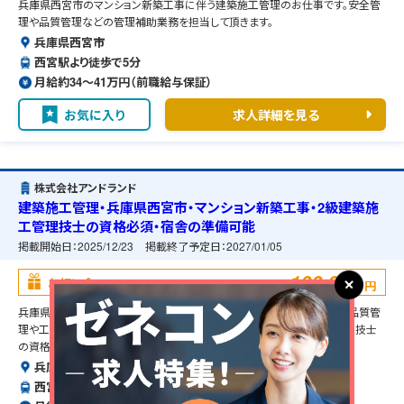
兵庫県西宮市のマンション新築工事に伴う建築施工管理のお仕事です。安全管
理や品質管理などの管理補助業務を担当して頂きます。
兵庫県西宮市
西宮駅より徒歩で5分
月給約34〜41万円（前職給与保証）
お気に入り
求人詳細を見る
株式会社アンドランド
建築施工管理・兵庫県西宮市・マンション新築工事・2級建築施
工管理技士の資格必須・宿舎の準備可能
掲載開始日：
2025/12/23
掲載終了予定日：
2027/01/05
100,000
お祝い金
円
兵庫県西宮市のマンション新築工事に伴う建築施工管理のお仕事です。品質管
理や工程管理などの管理補助業務を担当して頂きます。2級建築施工管理技士
の資格必須となります。
兵庫県西宮市
西宮駅より徒歩で5分