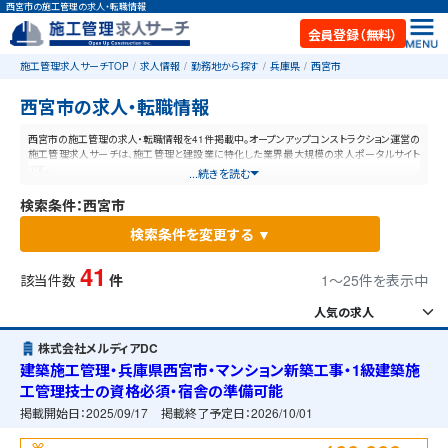
西宮市の施工管理の求人・転職情報
会員登録（無料）
施工管理求人サーチTOP
求人情報
勤務地から探す
兵庫県
西宮市
西宮市の求人・転職情報
西宮市の施工管理の求人・転職情報を41件掲載中。オープンアップコンストラクション運営の
施工管理求人サーチは、施工管理と建設業に特化した業界最大規模の求人ポータルサイト
です。
...続きを読む
検索条件：西宮市
検索条件を変更する ▼
41
該当件数
件
1〜25件を表示中
株式会社メルディアDC
建築施工管理・兵庫県西宮市・マンション新築工事・1級建築施
工管理技士の資格必須・宿舎の準備可能
掲載開始日：
2025/09/17
掲載終了予定日：
2026/10/01