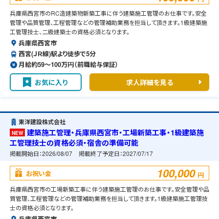
兵庫県西宮市のRC造建築物新築工事に伴う建築施工管理のお仕事です。安全
管理や品質管理、工程管理などの管理補助業務を担当して頂きます。1級建築施
工管理技士、二級建築士の資格必須となります。
兵庫県西宮市
西宮(ＪＲ線)駅より徒歩で5分
月給約59〜100万円（前職給与保証）
お気に入り
求人詳細を見る
東洋建設株式会社
建築施工管理・兵庫県西宮市・工場新築工事・1級建築施
NEW
工管理技士の資格必須・宿舎の準備可能
掲載開始日：
2026/08/07
掲載終了予定日：
2027/07/17
100,000
お祝い金
円
兵庫県西宮市の工場新築工事に伴う建築施工管理のお仕事です。安全管理や品
質管理、工程管理などの管理補助業務を担当して頂きます。1級建築施工管理技
士の資格必須となります。
兵庫県西宮市