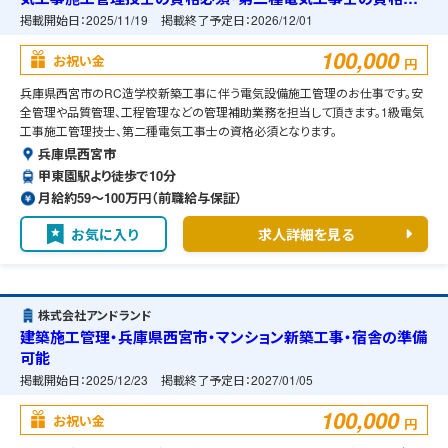
須・宿舎の準備可能
掲載開始日：
2025/11/19
掲載終了予定日：
2026/12/01
100,000
お祝い金
円
兵庫県西宮市のRC造学校新築工事に伴う電気設備施工管理のお仕事です。安
全管理や品質管理、工程管理などの管理補助業務を担当して頂きます。1級電気
工事施工管理技士、第二種電気工事士の資格必須となります。
兵庫県西宮市
甲東園駅より徒歩で10分
月給約59〜100万円（前職給与保証）
お気に入り
求人詳細を見る
株式会社アンドランド
建築施工管理・兵庫県西宮市・マンション新築工事・宿舎の準備
可能
掲載開始日：
2025/12/23
掲載終了予定日：
2027/01/05
100,000
お祝い金
円