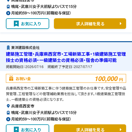
鳴尾・武庫川女子大前駅よりバスで15分
月給約59〜100万円（前職給与保証）
お気に入り
求人詳細を見る
東洋建設株式会社
建築施工管理・兵庫県西宮市・工場新築工事・1級建築施工管理
技士の資格必須・一級建築士の資格必須・宿舎の準備可能
掲載開始日：
2026/07/16
掲載終了予定日：
2027/07/17
100,000
お祝い金
円
兵庫県西宮市の工場新築工事に伴う建築施工管理のお仕事です。安全管理や品
質管理、工程管理などの管理補助業務を担当して頂きます。1級建築施工管理技
士、一級建築士の資格必須となります。
兵庫県西宮市
鳴尾・武庫川女子大前駅よりバスで15分
月給約59〜100万円（前職給与保証）
お気に入り
求人詳細を見る