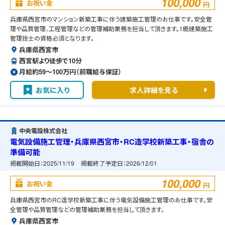
100,000
お祝い金
円
兵庫県西宮市のマンション新築工事に伴う建築施工管理のお仕事です。安全管
理や品質管理、工程管理などの管理補助業務を担当して頂きます。1級建築施工
管理技士の資格必須となります。
兵庫県西宮市
西宮駅より徒歩で10分
月給約59〜100万円（前職給与保証）
お気に入り
求人詳細を見る
中央電設株式会社
電気設備施工管理・兵庫県西宮市・RC造学校新築工事・宿舎の
準備可能
掲載開始日：
2025/11/19
掲載終了予定日：
2026/12/01
100,000
お祝い金
円
兵庫県西宮市のRC造学校新築工事に伴う電気設備施工管理のお仕事です。安
全管理や品質管理などの管理補助業務を担当して頂きます。
兵庫県西宮市