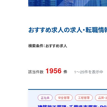
おすすめ求人の求人・転職情
検索条件：おすすめ求人
1956
該当件数
件
1〜25件を表示中
正社員
安全管理
工程管理
品質・
工場・倉庫
改修
一級建築施工管理技士