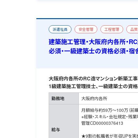
派遣社員
安全管理
工程管理
品質
マンション/アパート
新築
一級建築施工
建築施工管理・大阪府内各所・R
必須・一級建築士の資格必須・宿
大阪府内各所のRC造マンション新築工事
1級建築施工管理技士、一級建築士の資格
勤務地
大阪府内各所
月額給与約59万～100万（前
※経験・スキル・会社規定・残
管理CD00000376413
給与
★9割の転職者が年収UPを実