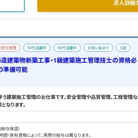
求人詳細
出来形管理
50代活躍中
60代活躍中
お祝い金あり
S造
人
一級建築士
宿舎あり
S造建築物新築工事・1級建築施工管理技士の資格必
の準備可能
う建築施工管理のお仕事です。安全管理や品質管理、工程管理な
となります。
職給与保証）
業時間・保有資格によって、実際の給与は異なります。