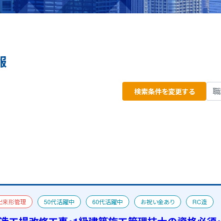
報
検索条件を変更する
出来形管理
50代活躍中
60代活躍中
お祝い金あり
RC造
おすすめ求人
一級建築士
宿舎あり