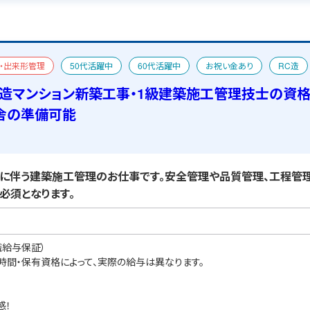
・出来形管理
50代活躍中
60代活躍中
お祝い金あり
RC造
管理技士
おすすめ求人
一級建築士
宿舎あり
C造マンション新築工事・1級建築施工管理技士の資
舎の準備可能
に伴う建築施工管理のお仕事です。安全管理や品質管理、工程管
必須となります。
職給与保証）
業時間・保有資格によって、実際の給与は異なります。
感！