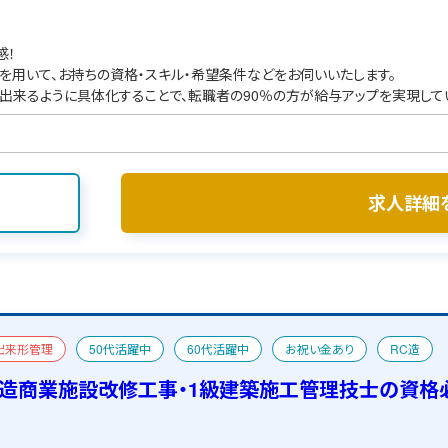
感！
を用いて、お持ちの資格・スキル・希望条件などをお伺いいたします。
出来るように具体化することで、転職者の90％の方が給与アップを実現して
求人詳細
出来形管理
50代活躍中
60代活躍中
お祝い金あり
RC造
管理技士
おすすめ求人
宿舎あり
C造商業施設改修工事・1級建築施工管理技士の資格