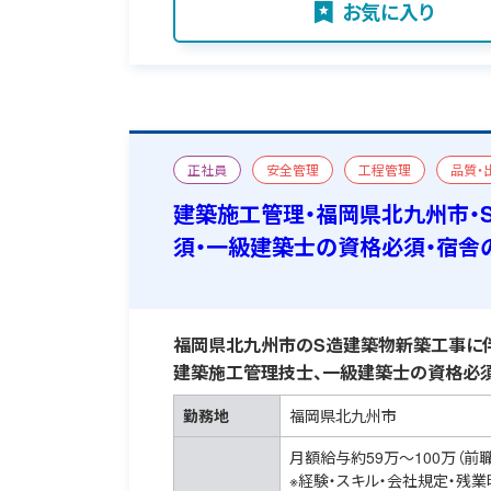
お気に入り
正社員
安全管理
工程管理
品質・
新築
一級建築施工管理技士
おすすめ求
建築施工管理・福岡県北九州市・
須・一級建築士の資格必須・宿舎
福岡県北九州市のS造建築物新築工事に伴
建築施工管理技士、一級建築士の資格必須
勤務地
福岡県北九州市
月額給与約59万～100万（前
※経験・スキル・会社規定・残