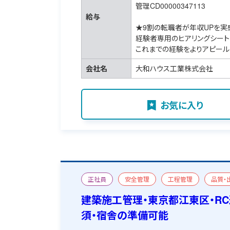
管理CD00000347113
給与
★9割の転職者が年収UPを実
経験者専用のヒアリングシート
これまでの経験をよりアピール
会社名
大和ハウス工業株式会社
お気に入り
正社員
安全管理
工程管理
品質・
施設（商業施設など）
改修
一級建築施工
建築施工管理・東京都江東区・R
須・宿舎の準備可能