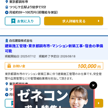
東京都調布市
つつじケ丘駅より徒歩で5分
月給約59〜100万円（前職給与保証）
お気に入り
求人詳細を見る
白石建設株式会社
建築施工管理・東京都調布市・マンション新築工事・宿舎の準備
可能
掲載開始日：
2025/07/12
掲載終了予定日：
2026/08/18
100,000
お祝い金
円
東京都調布市のマンション新築工事に伴う建築施工管理のお仕事です。安全管
理や品質管理などの管理補助業務を担当して頂きます。
東京都調布市
つつじケ丘駅より徒歩で5分
月給約34〜41万円（前職給与保証）
お気に入り
求人詳細を見る