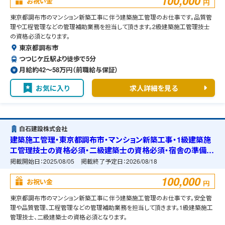
100,000
お祝い金
円
東京都調布市のマンション新築工事に伴う建築施工管理のお仕事です。品質管
理や工程管理などの管理補助業務を担当して頂きます。2級建築施工管理技士
の資格必須となります。
東京都調布市
つつじケ丘駅より徒歩で5分
月給約42〜58万円（前職給与保証）
お気に入り
求人詳細を見る
白石建設株式会社
建築施工管理・東京都調布市・マンション新築工事・1級建築施
工管理技士の資格必須・二級建築士の資格必須・宿舎の準備可
能
掲載開始日：
2025/08/05
掲載終了予定日：
2026/08/18
100,000
お祝い金
円
東京都調布市のマンション新築工事に伴う建築施工管理のお仕事です。安全管
理や品質管理、工程管理などの管理補助業務を担当して頂きます。1級建築施工
管理技士、二級建築士の資格必須となります。