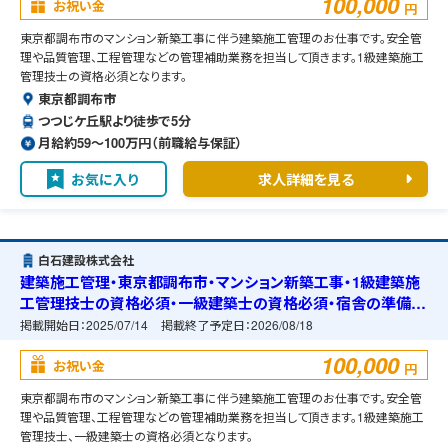
100,000
お祝い金
円
東京都調布市のマンション新築工事に伴う建築施工管理のお仕事です。安全管
理や品質管理、工程管理などの管理補助業務を担当して頂きます。1級建築施工
管理技士の資格必須となります。
東京都調布市
つつじケ丘駅より徒歩で5分
月給約59〜100万円（前職給与保証）
お気に入り
求人詳細を見る
白石建設株式会社
建築施工管理・東京都調布市・マンション新築工事・1級建築施
工管理技士の資格必須・一級建築士の資格必須・宿舎の準備可
能
掲載開始日：
2025/07/14
掲載終了予定日：
2026/08/18
100,000
お祝い金
円
東京都調布市のマンション新築工事に伴う建築施工管理のお仕事です。安全管
理や品質管理、工程管理などの管理補助業務を担当して頂きます。1級建築施工
管理技士、一級建築士の資格必須となります。