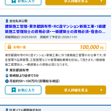
お気に入り
求人詳細を見る
会社名非公開
建築施工管理・東京都調布市・RC造マンション新築工事・1級建
築施工管理技士の資格必須・一級建築士の資格必須・宿舎の準
備可能
掲載開始日：
2025/09/05
掲載終了予定日：
2026/11/01
100,000
お祝い金
円
東京都調布市のRC造マンション新築工事に伴う建築施工管理のお仕事です。安
全管理や品質管理、工程管理などの管理補助業務を担当して頂きます。1級建築
施工管理技士、一級建築士の資格必須となります。
東京都調布市
柴崎駅より徒歩で5分
月給約59〜100万円（前職給与保証）
お気に入り
求人詳細を見る
計測ソフト開発株式会社