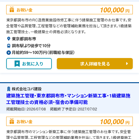
100,000
お祝い金
円
東京都調布市のRC造商業施設改修工事に伴う建築施工管理のお仕事です。安
全管理や品質管理、工程管理などの管理補助業務を担当して頂きます。1級建築
施工管理技士、一級建築士の資格必須となります。
東京都調布市
調布駅より徒歩で10分
月給約59〜100万円（前職給与保証）
お気に入り
求人詳細を見る
株式会社コバ建設
建築施工管理・東京都調布市・マンション新築工事・1級建築施
工管理技士の資格必須・宿舎の準備可能
掲載開始日：
2026/07/08
掲載終了予定日：
2027/07/02
100,000
お祝い金
円
東京都調布市のマンション新築工事に伴う建築施工管理のお仕事です。安全管
理や品質管理、工程管理などの管理補助業務を担当して頂きます。1級建築施工