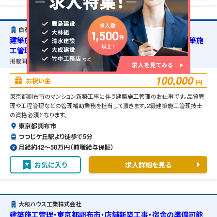
白石建設株式会社
建築施工管理・東京都調布市・マンション新築工事・2級建築施
工管理技士の資格必須・宿舎の準備可能
掲載開始日：
2025/07/13
掲載終了予定日：
2026/08/18
100,000
お祝い金
円
東京都調布市のマンション新築工事に伴う建築施工管理のお仕事です。品質管
理や工程管理などの管理補助業務を担当して頂きます。2級建築施工管理技士
の資格必須となります。
東京都調布市
つつじケ丘駅より徒歩で5分
月給約42〜58万円（前職給与保証）
お気に入り
求人詳細を見る
大和ハウス工業株式会社
建築施工管理・東京都調布市・店舗新築工事・宿舎の準備可能