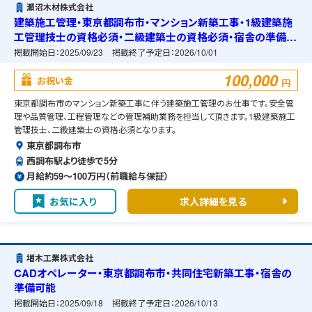
瀬沼木材株式会社
建築施工管理・東京都調布市・マンション新築工事・1級建築施
工管理技士の資格必須・二級建築士の資格必須・宿舎の準備可
能
掲載開始日：
2025/09/23
掲載終了予定日：
2026/10/01
100,000
お祝い金
円
東京都調布市のマンション新築工事に伴う建築施工管理のお仕事です。安全管
理や品質管理、工程管理などの管理補助業務を担当して頂きます。1級建築施工
管理技士、二級建築士の資格必須となります。
東京都調布市
西調布駅より徒歩で5分
月給約59〜100万円（前職給与保証）
お気に入り
求人詳細を見る
増木工業株式会社
CADオペレーター・東京都調布市・共同住宅新築工事・宿舎の
準備可能
掲載開始日：
2025/09/18
掲載終了予定日：
2026/10/13