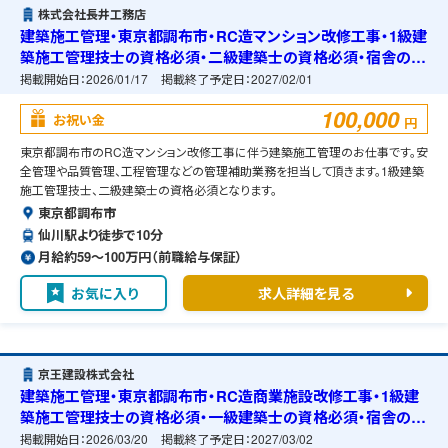
株式会社長井工務店
建築施工管理・東京都調布市・RC造マンション改修工事・1級建
築施工管理技士の資格必須・二級建築士の資格必須・宿舎の準
備可能
掲載開始日：
2026/01/17
掲載終了予定日：
2027/02/01
100,000
お祝い金
円
東京都調布市のRC造マンション改修工事に伴う建築施工管理のお仕事です。安
全管理や品質管理、工程管理などの管理補助業務を担当して頂きます。1級建築
施工管理技士、二級建築士の資格必須となります。
東京都調布市
仙川駅より徒歩で10分
月給約59〜100万円（前職給与保証）
お気に入り
求人詳細を見る
京王建設株式会社
建築施工管理・東京都調布市・RC造商業施設改修工事・1級建
築施工管理技士の資格必須・一級建築士の資格必須・宿舎の準
備可能
掲載開始日：
2026/03/20
掲載終了予定日：
2027/03/02