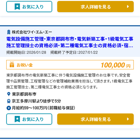
お気に入り
求人詳細を見る
株式会社ワイ・エム・エー
電気設備施工管理・東京都調布市・電気新築工事・1級電気工事
施工管理技士の資格必須・第二種電気工事士の資格必須・宿舎
の準備可能
掲載開始日：
2026/01/28
掲載終了予定日：
2027/01/22
100,000
お祝い金
円
東京都調布市の電気新築工事に伴う電気設備施工管理のお仕事です。安全管
理や品質管理、工程管理などの管理補助業務を担当して頂きます。1級電気工事
施工管理技士、第二種電気工事士の資格必須となります。
東京都調布市
京王多摩川駅より徒歩で5分
月給約59〜100万円（前職給与保証）
お気に入り
求人詳細を見る