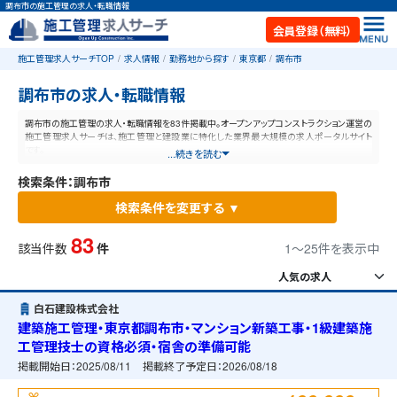
調布市の施工管理の求人・転職情報
会員登録（無料）
施工管理求人サーチTOP
求人情報
勤務地から探す
東京都
調布市
調布市の求人・転職情報
調布市の施工管理の求人・転職情報を83件掲載中。オープンアップコンストラクション運営の
施工管理求人サーチは、施工管理と建設業に特化した業界最大規模の求人ポータルサイト
です。
...続きを読む
検索条件：調布市
検索条件を変更する ▼
83
該当件数
件
1〜25件を表示中
白石建設株式会社
建築施工管理・東京都調布市・マンション新築工事・1級建築施
工管理技士の資格必須・宿舎の準備可能
掲載開始日：
2025/08/11
掲載終了予定日：
2026/08/18