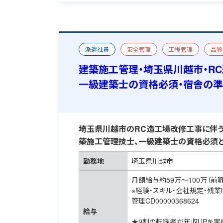
派遣社員
安全管理
工程管理
品質
工場・倉庫
改修
一級建築施工管理技士
建築施工管理・埼玉県川越市・R
一級建築士の資格必須・宿舎の
埼玉県川越市のRC造工場改修工事に伴う
築施工管理技士、一級建築士の資格必須と
勤務地
埼玉県川越市
月額給与約59万～100万（前
※経験・スキル・会社規定・残
管理CD00000368624
給与
★9割の転職者が年収UPを実