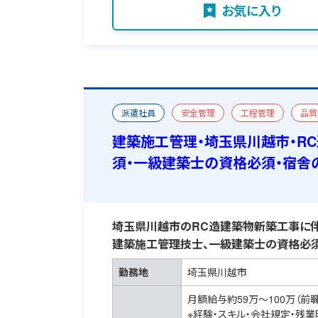
お気に入り
派遣社員
安全管理
工程管理
品質
新築
一級建築施工管理技士
一級建築士
建築施工管理・埼玉県川越市・R
須・一級建築士の資格必須・宿舎
埼玉県川越市のRC造建築物新築工事に伴
建築施工管理技士、一級建築士の資格必須
勤務地
埼玉県川越市
月額給与約59万～100万（前
※経験・スキル・会社規定・残