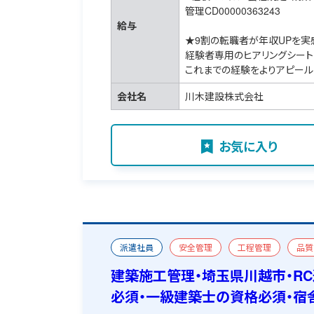
管理CD00000363243
給与
★9割の転職者が年収UPを実
経験者専用のヒアリングシート
これまでの経験をよりアピール
会社名
川木建設株式会社
お気に入り
派遣社員
安全管理
工程管理
品質
ビル（事務所ビルなど）
改修
一級建築施
建築施工管理・埼玉県川越市・R
必須・一級建築士の資格必須・宿