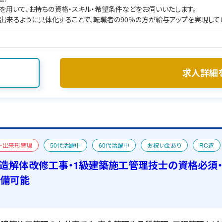
を用いて、お持ちの資格・スキル・希望条件などをお伺いいたします。
出来るように具体化することで、転職者の90％の方が給与アップを実現して
求人詳細
・出来形管理
50代活躍中
60代活躍中
お祝い金あり
RC造
宿舎あり
C造解体改修工事・1級建築施工管理技士の資格必須
準備可能