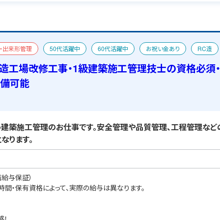
・出来形管理
50代活躍中
60代活躍中
お祝い金あり
RC造
一級建築士
宿舎あり
C造工場改修工事・1級建築施工管理技士の資格必須
準備可能
建築施工管理のお仕事です。安全管理や品質管理、工程管理など
なります。
職給与保証）
業時間・保有資格によって、実際の給与は異なります。
感！