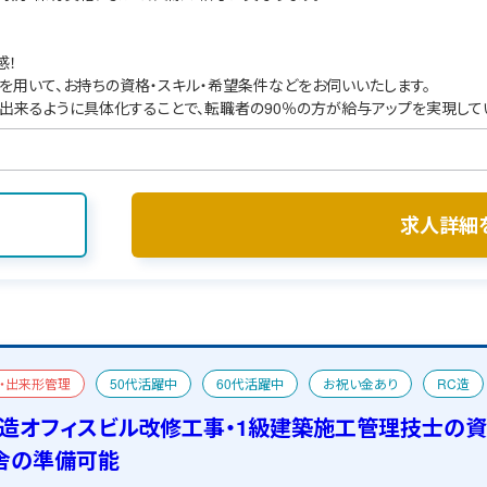
感！
を用いて、お持ちの資格・スキル・希望条件などをお伺いいたします。
出来るように具体化することで、転職者の90％の方が給与アップを実現して
求人詳細
・出来形管理
50代活躍中
60代活躍中
お祝い金あり
RC造
工管理技士
おすすめ求人
一級建築士
宿舎あり
C造オフィスビル改修工事・1級建築施工管理技士の
舎の準備可能