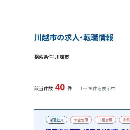
川越市の求人・転職情報
検索条件：川越市
40
該当件数
件
1〜25件を表示中
派遣社員
安全管理
工程管理
品質
新築
一級建築施工管理技士
一級建築士