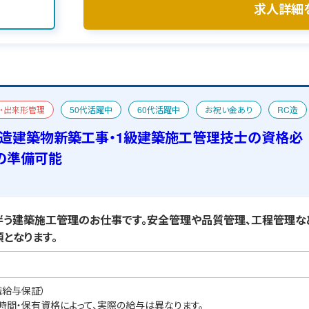
求人詳細
・出来形管理
50代活躍中
60代活躍中
お祝い金あり
RC造
宿舎あり
C造建築物新築工事・1級建築施工管理技士の資格必
の準備可能
う建築施工管理のお仕事です。安全管理や品質管理、工程管理な
となります。
職給与保証）
業時間・保有資格によって、実際の給与は異なります。