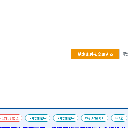
検索条件を変更する
・出来形管理
50代活躍中
60代活躍中
お祝い金あり
RC造
宿舎あり