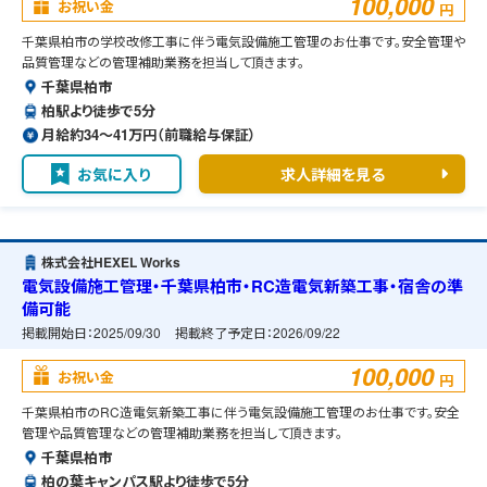
100,000
お祝い金
円
千葉県柏市の学校改修工事に伴う電気設備施工管理のお仕事です。安全管理や
品質管理などの管理補助業務を担当して頂きます。
千葉県柏市
柏駅より徒歩で5分
月給約34〜41万円（前職給与保証）
お気に入り
求人詳細を見る
株式会社HEXEL Works
電気設備施工管理・千葉県柏市・RC造電気新築工事・宿舎の準
備可能
掲載開始日：
2025/09/30
掲載終了予定日：
2026/09/22
100,000
お祝い金
円
千葉県柏市のRC造電気新築工事に伴う電気設備施工管理のお仕事です。安全
管理や品質管理などの管理補助業務を担当して頂きます。
千葉県柏市
柏の葉キャンパス駅より徒歩で5分