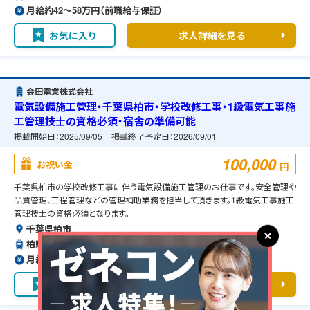
月給約42〜58万円（前職給与保証）
お気に入り
求人詳細を見る
会田電業株式会社
電気設備施工管理・千葉県柏市・学校改修工事・1級電気工事施
工管理技士の資格必須・宿舎の準備可能
掲載開始日：
2025/09/05
掲載終了予定日：
2026/09/01
100,000
お祝い金
円
千葉県柏市の学校改修工事に伴う電気設備施工管理のお仕事です。安全管理や
品質管理、工程管理などの管理補助業務を担当して頂きます。1級電気工事施工
管理技士の資格必須となります。
千葉県柏市
柏駅より徒歩で5分
月給約59〜100万円（前職給与保証）
お気に入り
求人詳細を見る