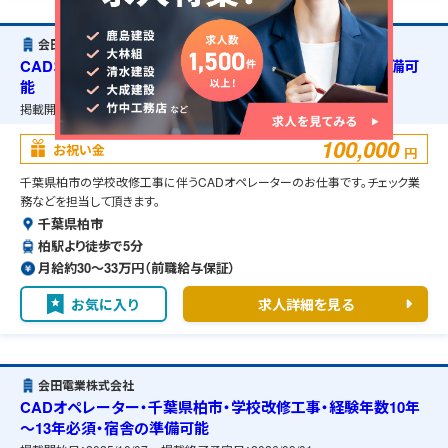
会田電業株式会社
CADオペレーター・千葉県柏市・学校改修工事・宿舎の準備可
能
掲載開始日：
2025/10/07
掲載終了予定日：
2026/09/01
100,000
お祝い金
円
千葉県柏市の学校改修工事に伴うCADオペレーターのお仕事です。チェック業
務などを担当して頂きます。
千葉県柏市
柏駅より徒歩で5分
月給約30〜33万円（前職給与保証）
お気に入り
求人詳細を見る
会田電業株式会社
CADオペレーター・千葉県柏市・学校改修工事・経験年数10年
～13年必須・宿舎の準備可能