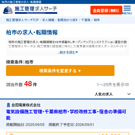
柏市の施工管理の求人・転職情報
会員登録（無料）
施工管理求人サーチTOP
求人情報
勤務地から探す
千葉県
柏市
柏市の求人・転職情報
柏市の施工管理の求人・転職情報を48件掲載中。オープンアップコンストラクション運営の施
工管理求人サーチは、施工管理と建設業に特化した業界最大規模の求人ポータルサイトで
す。
...続きを読む
検索条件：柏市
検索条件を変更する ▼
48
該当件数
件
1〜25件を表示中
会田電業株式会社
電気設備施工管理・千葉県柏市・学校改修工事・宿舎の準備可
能
掲載開始日：
2025/09/05
掲載終了予定日：
2026/09/01