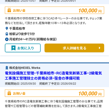
掲載開始日：
2025/10/07
掲載終了予定日：
2026/09/01
100,000
お祝い金
円
千葉県柏市の学校改修工事に伴うCADオペレーターのお仕事です。チェック業
務などを担当して頂きます。経験年数10年～13年必須となります。
千葉県柏市
柏駅より徒歩で5分
月給約34〜41万円（前職給与保証）
お気に入り
求人詳細を見る
株式会社HEXEL Works
電気設備施工管理・千葉県柏市・RC造電気新築工事・2級電気
工事施工管理技士の資格必須・宿舎の準備可能
掲載開始日：
2025/09/30
掲載終了予定日：
2026/09/22
100,000
お祝い金
円
千葉県柏市のRC造電気新築工事に伴う電気設備施工管理のお仕事です。品質
管理や工程管理などの管理補助業務を担当して頂きます。2級電気工事施工管