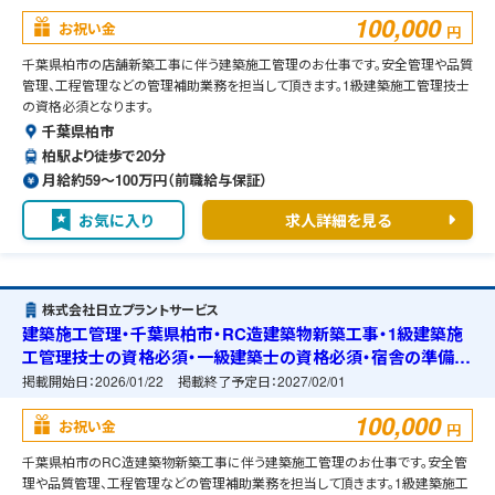
100,000
お祝い金
円
千葉県柏市の店舗新築工事に伴う建築施工管理のお仕事です。安全管理や品質
管理、工程管理などの管理補助業務を担当して頂きます。1級建築施工管理技士
の資格必須となります。
千葉県柏市
柏駅より徒歩で20分
月給約59〜100万円（前職給与保証）
お気に入り
求人詳細を見る
株式会社日立プラントサービス
建築施工管理・千葉県柏市・RC造建築物新築工事・1級建築施
工管理技士の資格必須・一級建築士の資格必須・宿舎の準備可
能
掲載開始日：
2026/01/22
掲載終了予定日：
2027/02/01
100,000
お祝い金
円
千葉県柏市のRC造建築物新築工事に伴う建築施工管理のお仕事です。安全管
理や品質管理、工程管理などの管理補助業務を担当して頂きます。1級建築施工