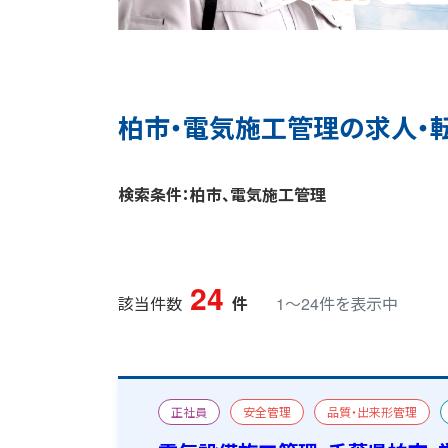
柏市・電気施工管理の求人・
検索条件：柏市、電気施工管理
24
該当件数
件
1〜24件を表示中
正社員
安全管理
品質・出来形管理
宿舎あり