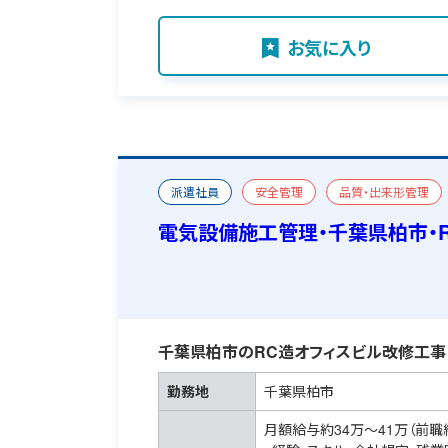
お気に入り
派遣社員
安全管理
品質・出来形管理
ビル（事務所ビルなど）
改修
宿舎あり
電気設備施工管理・千葉県柏市・
千葉県柏市のRC造オフィスビル改修工事
勤務地
千葉県柏市
月額給与約34万～41万（前職