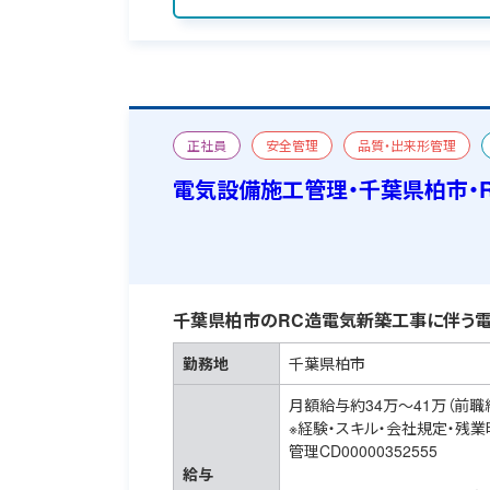
正社員
安全管理
品質・出来形管理
宿舎あり
電気設備施工管理・千葉県柏市・
千葉県柏市のRC造電気新築工事に伴う電
勤務地
千葉県柏市
月額給与約34万～41万（前職
※経験・スキル・会社規定・残
管理CD00000352555
給与