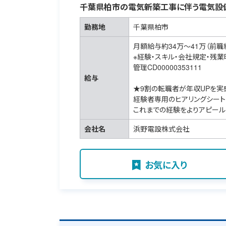
千葉県柏市の電気新築工事に伴う電気設
勤務地
千葉県柏市
月額給与約34万～41万（前職
※経験・スキル・会社規定・残
管理CD00000353111
給与
★9割の転職者が年収UPを実
経験者専用のヒアリングシート
これまでの経験をよりアピール
会社名
浜野電設株式会社
お気に入り