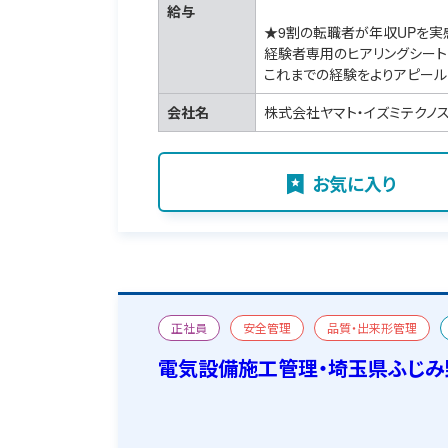
給与
★9割の転職者が年収UPを実
経験者専用のヒアリングシート
これまでの経験をよりアピール
会社名
株式会社ヤマト・イズミテクノ
お気に入り
正社員
安全管理
品質・出来形管理
宿舎あり
電気設備施工管理・埼玉県ふじみ