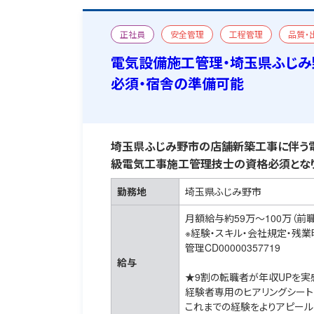
正社員
安全管理
工程管理
品質・
新築
新築
一級電気工事施工管理技士
電気設備施工管理・埼玉県ふじみ
必須・宿舎の準備可能
埼玉県ふじみ野市の店舗新築工事に伴う電
級電気工事施工管理技士の資格必須となり
勤務地
埼玉県ふじみ野市
月額給与約59万～100万（前
※経験・スキル・会社規定・残
管理CD00000357719
給与
★9割の転職者が年収UPを実
経験者専用のヒアリングシート
これまでの経験をよりアピール