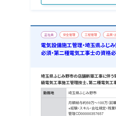
正社員
安全管理
工程管理
品質・
新築
新築
第二種電気工事士
一級
電気設備施工管理・埼玉県ふじみ
必須・第二種電気工事士の資格必
埼玉県ふじみ野市の店舗新築工事に伴う電
級電気工事施工管理技士、第二種電気工事
勤務地
埼玉県ふじみ野市
月額給与約59万～100万（前
※経験・スキル・会社規定・残
管理CD00000357657