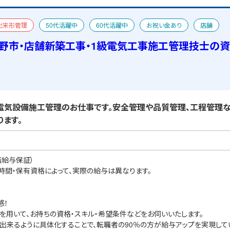
出来形管理
50代活躍中
60代活躍中
お祝い金あり
店舗
宿舎あり
野市・店舗新築工事・1級電気工事施工管理技士の
気設備施工管理のお仕事です。安全管理や品質管理、工程管理な
ます。
職給与保証）
業時間・保有資格によって、実際の給与は異なります。
感！
を用いて、お持ちの資格・スキル・希望条件などをお伺いいたします。
出来るように具体化することで、転職者の90％の方が給与アップを実現して