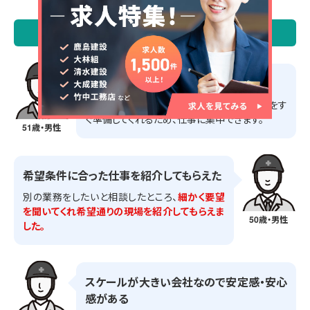
\ 施工管理求人サーチ 転職成功者の声 /
担当営業のサポートが良い
在籍証明書や源泉徴収票など
の必要な書類をす
ぐ準備してくれるため、仕事に集中できます。
51歳・男性
希望条件に合った仕事を紹介してもらえた
別の業務をしたいと相談したところ、
細かく要望
を聞いてくれ希望通りの現場を紹介してもらえま
50歳・男性
した。
スケールが大きい会社なので安定感・安心
感がある