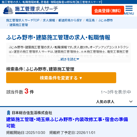
施工管理の求人・転職情報掲載。資格者・現場経験者は即採用【施工管理求人サーチ】
会員登録（無料）
施工管理求人サーチTOP
求人情報
都道府県から探す
埼玉県
ふじみ野市
建築施工管理
ふじみ野市・建築施工管理の求人・転職情報
ふじみ野市・建築施工管理の求人・転職情報です。求人数3件。オープンアップコンストラクシ
ョン運営の施工管理求人サーチは、建築施工管理技士、土木施工管理技士、電気工事施工管
理技士、管工事施工管理技士などの施工管理技術者や現場監督、CADオペレーターなど、施
...続きを読む
工管理と建設業に特化した業界最大規模の求人ポータルサイトです。【毎日更新】業界最高
水準の給与体系！あなたの資格や経験が活かせる仕事が見つかります。
検索条件：ふじみ野市、建築施工管理
検索条件を変更する ▼
3
該当件数
件
1〜3件を表示中
日本総合住生活株式会社
建築施工管理・埼玉県ふじみ野市・内装改修工事・宿舎の準備
可能
掲載開始日：
2025/10/30
掲載終了予定日：
2026/11/01