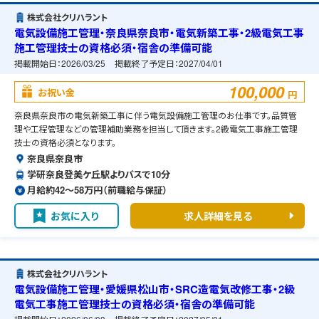
株式会社クリハラント
電気設備施工管理・奈良県奈良市・電気新築工事・2級電気工事
施工管理技士の資格必須・宿舎の準備可能
掲載開始日：
2026/03/25
掲載終了予定日：
2027/04/01
100,000
お祝い金
円
奈良県奈良市の電気新築工事に伴う電気設備施工管理のお仕事です。品質管
理や工程管理などの管理補助業務を担当して頂きます。2級電気工事施工管理
技士の資格必須となります。
奈良県奈良市
学研奈良登美ケ丘駅よりバスで10分
月給約42〜58万円（前職給与保証）
お気に入り
求人詳細を見る
株式会社クリハラント
電気設備施工管理・愛媛県松山市・SRC造電気改修工事・2級
電気工事施工管理技士の資格必須・宿舎の準備可能