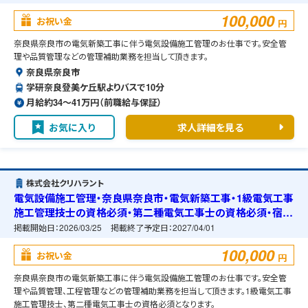
100,000
お祝い金
円
奈良県奈良市の電気新築工事に伴う電気設備施工管理のお仕事です。安全管
理や品質管理などの管理補助業務を担当して頂きます。
奈良県奈良市
学研奈良登美ケ丘駅よりバスで10分
月給約34〜41万円（前職給与保証）
お気に入り
求人詳細を見る
株式会社クリハラント
電気設備施工管理・奈良県奈良市・電気新築工事・1級電気工事
施工管理技士の資格必須・第二種電気工事士の資格必須・宿舎
の準備可能
掲載開始日：
2026/03/25
掲載終了予定日：
2027/04/01
100,000
お祝い金
円
奈良県奈良市の電気新築工事に伴う電気設備施工管理のお仕事です。安全管
理や品質管理、工程管理などの管理補助業務を担当して頂きます。1級電気工事
施工管理技士、第二種電気工事士の資格必須となります。