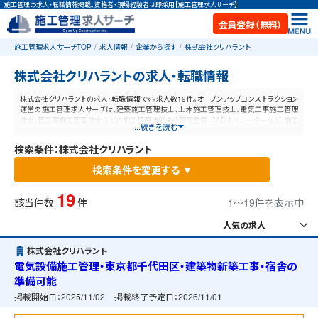
施工管理の求人・転職情報掲載。資格者・現場経験者は即採用【施工管理求人サーチ】
会員登録（無料）
施工管理求人サーチTOP
求人情報
企業から探す
株式会社クリハラント
株式会社クリハラントの求人・転職情報
株式会社クリハラントの求人・転職情報です。求人数19件。オープンアップコンストラクション
運営の施工管理求人サーチは、建築施工管理技士、土木施工管理技士、電気工事施工管理
技士、管工事施工管理技士などの施工管理技術者や現場監督、CADオペレーターなど、施工
...続きを読む
管理と建設業に特化した業界最大規模の求人ポータルサイトです。【毎日更新】業界最高水
準の給与体系！あなたの資格や経験が活かせる仕事が見つかります。
検索条件：株式会社クリハラント
検索条件を変更する ▼
19
該当件数
件
1〜19件を表示中
株式会社クリハラント
電気設備施工管理・東京都千代田区・建築物新築工事・宿舎の
準備可能
掲載開始日：
2025/11/02
掲載終了予定日：
2026/11/01