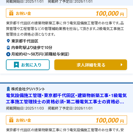
掲載開始日：
2025/11/01
掲載終了予定日：
2026/11/01
100,000
お祝い金
円
東京都千代田区の建築物新築工事に伴う電気設備施工管理のお仕事です。品
質管理や工程管理などの管理補助業務を担当して頂きます。2級電気工事施工
管理技士の資格必須となります。
東京都千代田区
内幸町駅より徒歩で10分
月給約42〜58万円（前職給与保証）
お気に入り
求人詳細を見る
株式会社クリハラント
電気設備施工管理・東京都千代田区・建築物新築工事・1級電気
工事施工管理技士の資格必須・第二種電気工事士の資格必須・
宿舎の準備可能
掲載開始日：
2025/11/03
掲載終了予定日：
2026/11/01
100,000
お祝い金
円
東京都千代田区の建築物新築工事に伴う電気設備施工管理のお仕事です。安