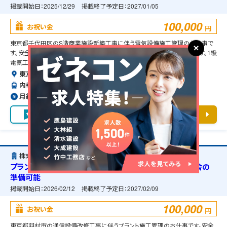
掲載開始日：
2025/12/29
掲載終了予定日：
2027/01/05
100,000
お祝い金
円
東京都千代田区のS造商業施設新築工事に伴う電気設備施工管理のお仕事で
す。安全管理や品質管理、工程管理などの管理補助業務を担当して頂きます。1級
電気工事施工管理技士の資格必須となります。
東京都千代田区
内幸町駅より徒歩で10分
月給約59〜100万円（前職給与保証）
お気に入り
求人詳細を見る
株式会社クリハラント
プラント施工管理・東京都羽村市・通信設備改修工事・宿舎の
準備可能
掲載開始日：
2026/02/12
掲載終了予定日：
2027/02/09
100,000
お祝い金
円
東京都羽村市の通信設備改修工事に伴うプラント施工管理のお仕事です。安全