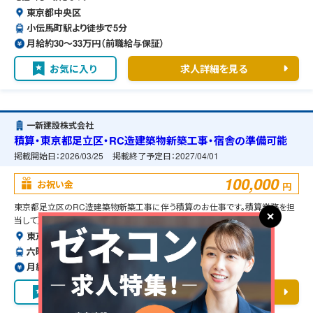
東京都中央区
小伝馬町駅より徒歩で5分
月給約30〜33万円（前職給与保証）
お気に入り
求人詳細を見る
一新建設株式会社
積算・東京都足立区・RC造建築物新築工事・宿舎の準備可能
掲載開始日：
2026/03/25
掲載終了予定日：
2027/04/01
100,000
お祝い金
円
東京都足立区のRC造建築物新築工事に伴う積算のお仕事です。積算業務を担
当して頂きます。
東京都足立区
六町駅より徒歩で8分
月給約30〜33万円（前職給与保証）
お気に入り
求人詳細を見る