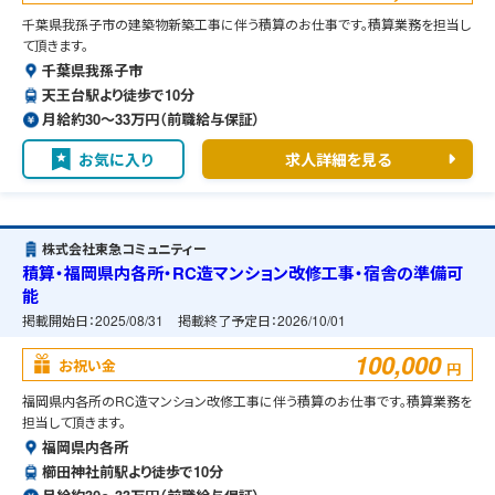
千葉県我孫子市の建築物新築工事に伴う積算のお仕事です。積算業務を担当し
て頂きます。
千葉県我孫子市
天王台駅より徒歩で10分
月給約30〜33万円（前職給与保証）
お気に入り
求人詳細を見る
株式会社東急コミュニティー
積算・福岡県内各所・RC造マンション改修工事・宿舎の準備可
能
掲載開始日：
2025/08/31
掲載終了予定日：
2026/10/01
100,000
お祝い金
円
福岡県内各所のRC造マンション改修工事に伴う積算のお仕事です。積算業務を
担当して頂きます。
福岡県内各所
櫛田神社前駅より徒歩で10分