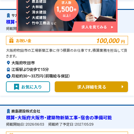
サカケン株式会社
積算・大阪府吹田市・工場新築工事・宿舎の準備可能
掲載開始日：
2026/06/03
掲載終了予定日：
2027/05/27
100,000
お祝い金
円
大阪府吹田市の工場新築工事に伴う積算のお仕事です。積算業務を担当して頂
きます。
大阪府吹田市
江坂駅より徒歩で15分
月給約30〜33万円（前職給与保証）
お気に入り
求人詳細を見る
鹿島建設株式会社
積算・大阪府大阪市・建築物新築工事・宿舎の準備可能
掲載開始日：
2026/06/03
掲載終了予定日：
2027/05/29