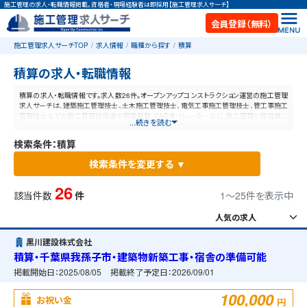
施工管理の求人・転職情報掲載。資格者・現場経験者は即採用【施工管理求人サーチ】
会員登録（無料）
施工管理求人サーチTOP
求人情報
職種から探す
積算
積算の求人・転職情報
積算の求人・転職情報です。求人数26件。オープンアップコンストラクション運営の施工管理
求人サーチは、建築施工管理技士、土木施工管理技士、電気工事施工管理技士、管工事施工
管理技士などの施工管理技術者や現場監督、CADオペレーターなど、施工管理と建設業に
...続きを読む
特化した業界最大規模の求人ポータルサイトです。【毎日更新】業界最高水準の給与体系！あ
なたの資格や経験が活かせる仕事が見つかります。
検索条件：積算
検索条件を変更する ▼
26
該当件数
件
1〜25件を表示中
黒川建設株式会社
積算・千葉県我孫子市・建築物新築工事・宿舎の準備可能
掲載開始日：
2025/08/05
掲載終了予定日：
2026/09/01
100,000
お祝い金
円