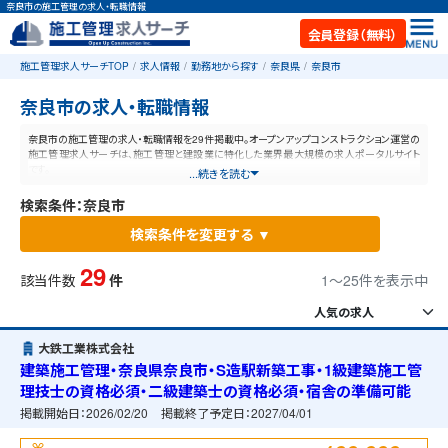
奈良市の施工管理の求人・転職情報
会員登録（無料）
施工管理求人サーチTOP
求人情報
勤務地から探す
奈良県
奈良市
奈良市の求人・転職情報
奈良市の施工管理の求人・転職情報を29件掲載中。オープンアップコンストラクション運営の
施工管理求人サーチは、施工管理と建設業に特化した業界最大規模の求人ポータルサイト
です。
...続きを読む
検索条件：奈良市
検索条件を変更する ▼
29
該当件数
件
1〜25件を表示中
大鉄工業株式会社
建築施工管理・奈良県奈良市・S造駅新築工事・1級建築施工管
理技士の資格必須・二級建築士の資格必須・宿舎の準備可能
掲載開始日：
2026/02/20
掲載終了予定日：
2027/04/01