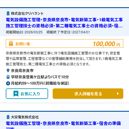
株式会社クリハラント
電気設備施工管理・奈良県奈良市・電気新築工事・1級電気工事
施工管理技士の資格必須・第二種電気工事士の資格必須・宿舎
の準備可能
掲載開始日：
2026/03/25
掲載終了予定日：
2027/04/01
100,000
お祝い金
円
奈良県奈良市の電気新築工事に伴う電気設備施工管理のお仕事です。安全管
理や品質管理、工程管理などの管理補助業務を担当して頂きます。1級電気工事
施工管理技士、第二種電気工事士の資格必須となります。
奈良県奈良市
学研奈良登美ケ丘駅よりバスで10分
月給約59〜100万円（前職給与保証）
お気に入り
求人詳細を見る
大栄電気株式会社
電気設備施工管理・奈良県奈良市・電気新築工事・宿舎の準備