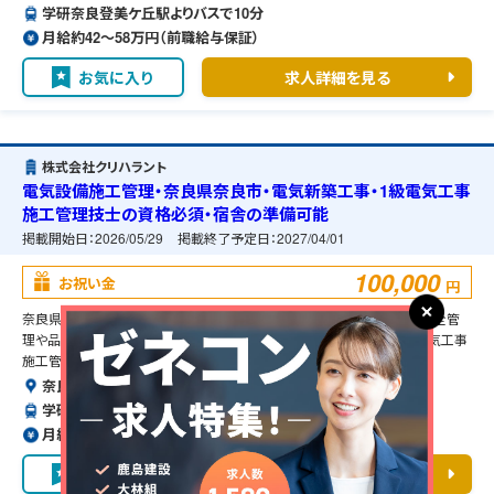
学研奈良登美ケ丘駅よりバスで10分
月給約42〜58万円（前職給与保証）
お気に入り
求人詳細を見る
株式会社クリハラント
電気設備施工管理・奈良県奈良市・電気新築工事・1級電気工事
施工管理技士の資格必須・宿舎の準備可能
掲載開始日：
2026/05/29
掲載終了予定日：
2027/04/01
100,000
お祝い金
円
奈良県奈良市の電気新築工事に伴う電気設備施工管理のお仕事です。安全管
理や品質管理、工程管理などの管理補助業務を担当して頂きます。1級電気工事
施工管理技士の資格必須となります。
奈良県奈良市
学研奈良登美ケ丘駅よりバスで10分
月給約59〜100万円（前職給与保証）
お気に入り
求人詳細を見る