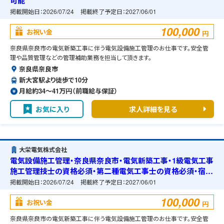
可能
掲載開始日：
2026/07/24
掲載終了予定日：
2027/06/01
100,000
お祝い金
円
奈良県奈良市の電気新築工事に伴う電気設備施工管理のお仕事です。安全管
理や品質管理などの管理補助業務を担当して頂きます。
奈良県奈良市
新大宮駅より徒歩で10分
月給約34〜41万円（前職給与保証）
お気に入り
求人詳細を見る
大栄電気株式会社
電気設備施工管理・奈良県奈良市・電気新築工事・1級電気工事
施工管理技士の資格必須・第二種電気工事士の資格必須・宿舎
の準備可能
掲載開始日：
2026/07/24
掲載終了予定日：
2027/06/01
100,000
お祝い金
円
奈良県奈良市の電気新築工事に伴う電気設備施工管理のお仕事です。安全管