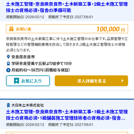
土木施工管理・奈良県奈良市・土木新築工事・2級土木施工管理
技士の資格必須・宿舎の準備可能
掲載開始日：
2026/02/12
掲載終了予定日：
2027/06/01
100,000
お祝い金
円
奈良県奈良市の土木新築工事に伴う土木施工管理のお仕事です。品質管理や工
程管理などの管理補助業務を担当して頂きます。2級土木施工管理技士の資格
必須となります。
奈良県奈良市
学研奈良登美ケ丘駅より徒歩で10分
月給約42〜58万円（前職給与保証）
お気に入り
求人詳細を見る
大日本土木株式会社
土木施工管理・奈良県奈良市・土木新築工事・1級土木施工管理
技士の資格必須・1級舗装施工管理技術者の資格必須・宿舎の
準備可能
掲載開始日：
2026/02/12
掲載終了予定日：
2027/06/01