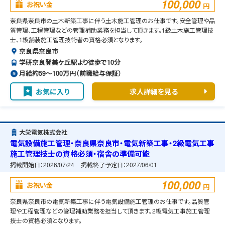
100,000
お祝い金
円
奈良県奈良市の土木新築工事に伴う土木施工管理のお仕事です。安全管理や品
質管理、工程管理などの管理補助業務を担当して頂きます。1級土木施工管理技
士、1級舗装施工管理技術者の資格必須となります。
奈良県奈良市
学研奈良登美ケ丘駅より徒歩で10分
月給約59〜100万円（前職給与保証）
お気に入り
求人詳細を見る
大栄電気株式会社
電気設備施工管理・奈良県奈良市・電気新築工事・2級電気工事
施工管理技士の資格必須・宿舎の準備可能
掲載開始日：
2026/07/24
掲載終了予定日：
2027/06/01
100,000
お祝い金
円
奈良県奈良市の電気新築工事に伴う電気設備施工管理のお仕事です。品質管
理や工程管理などの管理補助業務を担当して頂きます。2級電気工事施工管理
技士の資格必須となります。