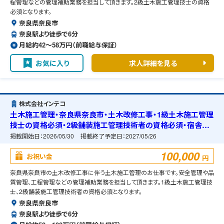
程管理などの管理補助業務を担当して頂きます。2級土木施工管理技士の資格
必須となります。
奈良県奈良市
奈良駅より徒歩で6分
月給約42〜58万円（前職給与保証）
お気に入り
求人詳細を見る
株式会社インテコ
土木施工管理・奈良県奈良市・土木改修工事・1級土木施工管理
技士の資格必須・2級舗装施工管理技術者の資格必須・宿舎の
準備可能
掲載開始日：
2026/05/30
掲載終了予定日：
2027/05/26
100,000
お祝い金
円
奈良県奈良市の土木改修工事に伴う土木施工管理のお仕事です。安全管理や品
質管理、工程管理などの管理補助業務を担当して頂きます。1級土木施工管理技
士、2級舗装施工管理技術者の資格必須となります。
奈良県奈良市
奈良駅より徒歩で6分