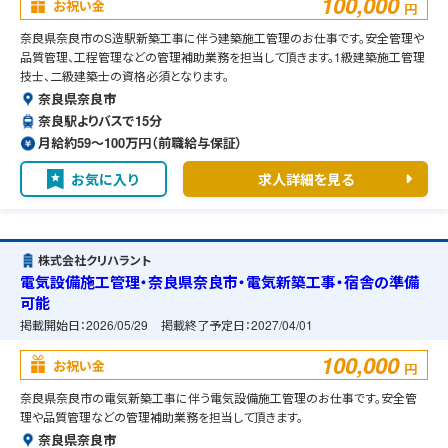
100,000
お祝い金
円
奈良県奈良市のS造駅新築工事に伴う建築施工管理のお仕事です。安全管理や
品質管理、工程管理などの管理補助業務を担当して頂きます。1級建築施工管理
技士、二級建築士の資格必須となります。
奈良県奈良市
奈良駅よりバスで15分
月給約59〜100万円（前職給与保証）
お気に入り
求人詳細を見る
株式会社クリハラント
電気設備施工管理・奈良県奈良市・電気新築工事・宿舎の準備
可能
掲載開始日：
2026/05/29
掲載終了予定日：
2027/04/01
100,000
お祝い金
円
奈良県奈良市の電気新築工事に伴う電気設備施工管理のお仕事です。安全管
理や品質管理などの管理補助業務を担当して頂きます。
奈良県奈良市