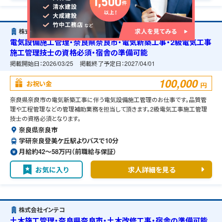
株式会社クリハラント
電気設備施工管理・奈良県奈良市・電気新築工事・2級電気工事
施工管理技士の資格必須・宿舎の準備可能
掲載開始日：
2026/03/25
掲載終了予定日：
2027/04/01
100,000
お祝い金
円
奈良県奈良市の電気新築工事に伴う電気設備施工管理のお仕事です。品質管
理や工程管理などの管理補助業務を担当して頂きます。2級電気工事施工管理
技士の資格必須となります。
奈良県奈良市
学研奈良登美ケ丘駅よりバスで10分
月給約42〜58万円（前職給与保証）
お気に入り
求人詳細を見る
株式会社インテコ
土木施工管理・奈良県奈良市・土木改修工事・宿舎の準備可能