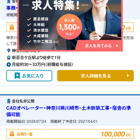
会社名非公開
事務・神奈川県川崎市・土木改修工事・宿舎の準備可能
掲載開始日：
2026/05/21
掲載終了予定日：
2027/04/01
100,000
お祝い金
円
神奈川県川崎市の土木改修工事に伴う事務のお仕事です。一般事務業務を担当
して頂きます。
神奈川県川崎市
新百合ケ丘駅より徒歩で1分
月給約30〜33万円（前職給与保証）
お気に入り
求人詳細を見る
会社名非公開
CADオペレーター・神奈川県川崎市・土木新築工事・宿舎の準
備可能
掲載開始日：
2026/07/24
掲載終了予定日：
2027/04/01
100,000
お祝い金
円