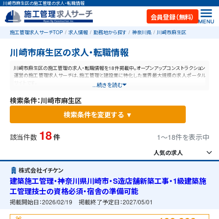
川崎市麻生区の施工管理の求人・転職情報
会員登録（無料）
施工管理求人サーチTOP
求人情報
勤務地から探す
神奈川県
川崎市麻生区
川崎市麻生区の求人・転職情報
川崎市麻生区の施工管理の求人・転職情報を18件掲載中。オープンアップコンストラクション
運営の施工管理求人サーチは、施工管理と建設業に特化した業界最大規模の求人ポータル
サイトです。
...続きを読む
検索条件：川崎市麻生区
検索条件を変更する ▼
18
該当件数
件
1〜18件を表示中
株式会社イチケン
建築施工管理・神奈川県川崎市・S造店舗新築工事・1級建築施
工管理技士の資格必須・宿舎の準備可能
掲載開始日：
2026/02/19
掲載終了予定日：
2027/05/01