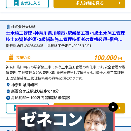
お気に入り
求人詳細を見る
株式会社大林組
土木施工管理・神奈川県川崎市・駅新築工事・1級土木施工管理
技士の資格必須・2級舗装施工管理技術者の資格必須・宿舎の
準備可能
掲載開始日：
2026/03/05
掲載終了予定日：
2026/12/01
100,000
お祝い金
円
神奈川県川崎市の駅新築工事に伴う土木施工管理のお仕事です。安全管理や品
質管理、工程管理などの管理補助業務を担当して頂きます。1級土木施工管理技
士、2級舗装施工管理技術者の資格必須となります。
神奈川県川崎市
新百合ケ丘駅より徒歩で10分
月給約59〜100万円（前職給与保証）
お気に入り
求人詳細を見る