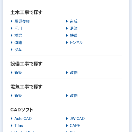
土木工事で探す
震災復興
造成
河川
港湾
橋梁
鉄道
道路
トンネル
ダム
設備工事で探す
新築
改修
電気工事で探す
新築
改修
CADソフト
Auto CAD
JW CAD
T-fas
CAPE