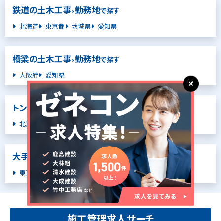
鉄道の土木工事
勤務地
×
で探す
北海道
東京都
茨城県
愛知県
橋梁の土木工事
勤務地
×
で探す
大阪府
愛知県
トンネルの土木工事
勤務地
×
で探す
北海道
大手
勤務地
×
で探す
東京都
施工管理求人サーチ