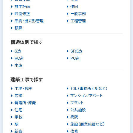
施工計画
作図
図面修正
一般事務
品質・出来形管理
工程管理
積算
構造体別で探す
S造
SRC造
RC造
PC造
木造
建築工事で探す
工場・倉庫
ビル（事務所ビルなど）
店舗
マンション/アパート
発電所・原発
プラント
住宅
公共施設
学校
病院
駅
施設（商業施設など）
新築
改修