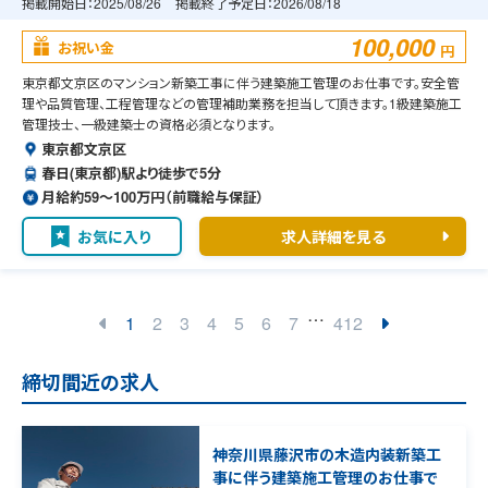
能
掲載開始日：
2025/08/26
掲載終了予定日：
2026/08/18
100,000
お祝い金
円
東京都文京区のマンション新築工事に伴う建築施工管理のお仕事です。安全管
理や品質管理、工程管理などの管理補助業務を担当して頂きます。1級建築施工
管理技士、一級建築士の資格必須となります。
東京都文京区
春日(東京都)駅より徒歩で5分
月給約59〜100万円（前職給与保証）
お気に入り
求人詳細を見る
…
1
2
3
4
5
6
7
412
締切間近の求人
神奈川県藤沢市の木造内装新築工
事に伴う建築施工管理のお仕事で