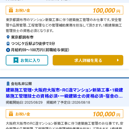
100,000
お祝い金
円
東京都調布市のマンション新築工事に伴う建築施工管理のお仕事です。安全管
理や品質管理、工程管理などの管理補助業務を担当して頂きます。1級建築施工
管理技士の資格必須となります。
東京都調布市
つつじケ丘駅より徒歩で5分
月給約59〜100万円（前職給与保証）
お気に入り
求人詳細を見る
会社名非公開
建築施工管理・大阪府大阪市・RC造マンション新築工事・1級建
築施工管理技士の資格必須・一級建築士の資格必須・宿舎の準
備可能
掲載開始日：
2025/08/29
掲載終了予定日：
2026/08/18
100,000
お祝い金
円
大阪府大阪市のRC造マンション新築工事に伴う建築施工管理のお仕事です。安
全管理や品質管理、工程管理などの管理補助業務を担当して頂きます。1級建築