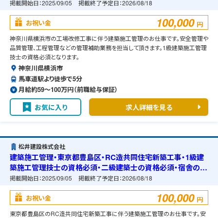
掲載開始日：
2025/09/05
掲載終了予定日：
2026/08/18
100,000
お祝い金
円
神奈川県横浜市の工場改修工事に伴う建築施工管理のお仕事です。安全管理や
品質管理、工程管理などの管理補助業務を担当して頂きます。1級建築施工管理
技士の資格必須となります。
神奈川県横浜市
馬車道駅より徒歩で5分
月給約59〜100万円（前職給与保証）
お気に入り
求人詳細を見る
松井建設株式会社
建築施工管理・東京都豊島区・RC造共同住宅新築工事・1級建
築施工管理技士の資格必須・二級建築士の資格必須・宿舎の準
備可能
掲載開始日：
2025/09/05
掲載終了予定日：
2026/08/18
100,000
お祝い金
円
東京都豊島区のRC造共同住宅新築工事に伴う建築施工管理のお仕事です。安