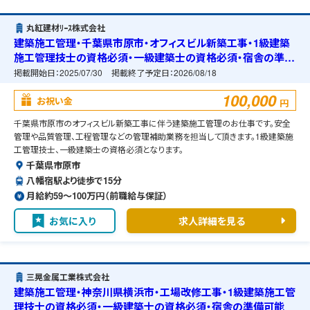
丸紅建材ﾘｰｽ株式会社
建築施工管理・千葉県市原市・オフィスビル新築工事・1級建築
施工管理技士の資格必須・一級建築士の資格必須・宿舎の準備
可能
掲載開始日：
2025/07/30
掲載終了予定日：
2026/08/18
100,000
お祝い金
円
千葉県市原市のオフィスビル新築工事に伴う建築施工管理のお仕事です。安全
管理や品質管理、工程管理などの管理補助業務を担当して頂きます。1級建築施
工管理技士、一級建築士の資格必須となります。
千葉県市原市
八幡宿駅より徒歩で15分
月給約59〜100万円（前職給与保証）
お気に入り
求人詳細を見る
三晃金属工業株式会社
建築施工管理・神奈川県横浜市・工場改修工事・1級建築施工管
理技士の資格必須・一級建築士の資格必須・宿舎の準備可能