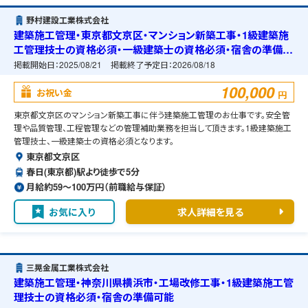
野村建設工業株式会社
建築施工管理・東京都文京区・マンション新築工事・1級建築施
工管理技士の資格必須・一級建築士の資格必須・宿舎の準備可
能
掲載開始日：
2025/08/21
掲載終了予定日：
2026/08/18
100,000
お祝い金
円
東京都文京区のマンション新築工事に伴う建築施工管理のお仕事です。安全管
理や品質管理、工程管理などの管理補助業務を担当して頂きます。1級建築施工
管理技士、一級建築士の資格必須となります。
東京都文京区
春日(東京都)駅より徒歩で5分
月給約59〜100万円（前職給与保証）
お気に入り
求人詳細を見る
三晃金属工業株式会社
建築施工管理・神奈川県横浜市・工場改修工事・1級建築施工管
理技士の資格必須・宿舎の準備可能