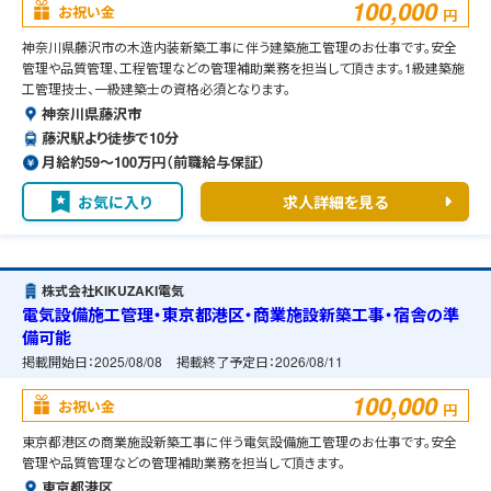
100,000
お祝い金
円
神奈川県藤沢市の木造内装新築工事に伴う建築施工管理のお仕事です。安全
管理や品質管理、工程管理などの管理補助業務を担当して頂きます。1級建築施
工管理技士、一級建築士の資格必須となります。
神奈川県藤沢市
藤沢駅より徒歩で10分
月給約59〜100万円（前職給与保証）
お気に入り
求人詳細を見る
株式会社KIKUZAKI電気
電気設備施工管理・東京都港区・商業施設新築工事・宿舎の準
備可能
掲載開始日：
2025/08/08
掲載終了予定日：
2026/08/11
100,000
お祝い金
円
東京都港区の商業施設新築工事に伴う電気設備施工管理のお仕事です。安全
管理や品質管理などの管理補助業務を担当して頂きます。
東京都港区