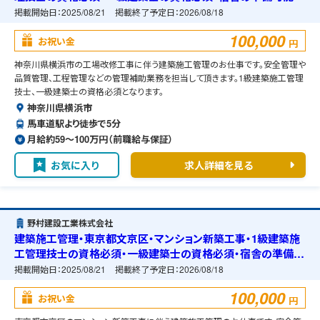
掲載開始日：
2025/08/21
掲載終了予定日：
2026/08/18
100,000
お祝い金
円
神奈川県横浜市の工場改修工事に伴う建築施工管理のお仕事です。安全管理や
品質管理、工程管理などの管理補助業務を担当して頂きます。1級建築施工管理
技士、一級建築士の資格必須となります。
神奈川県横浜市
馬車道駅より徒歩で5分
月給約59〜100万円（前職給与保証）
お気に入り
求人詳細を見る
野村建設工業株式会社
建築施工管理・東京都文京区・マンション新築工事・1級建築施
工管理技士の資格必須・一級建築士の資格必須・宿舎の準備可
能
掲載開始日：
2025/08/21
掲載終了予定日：
2026/08/18
100,000
お祝い金
円