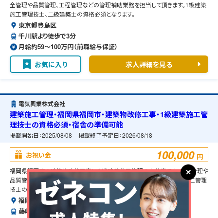
全管理や品質管理、工程管理などの管理補助業務を担当して頂きます。1級建築
施工管理技士、二級建築士の資格必須となります。
東京都豊島区
千川駅より徒歩で3分
月給約59〜100万円（前職給与保証）
お気に入り
求人詳細を見る
電気興業株式会社
建築施工管理・福岡県福岡市・建築物改修工事・1級建築施工管
理技士の資格必須・宿舎の準備可能
掲載開始日：
2025/08/08
掲載終了予定日：
2026/08/18
100,000
お祝い金
円
福岡県福岡市の建築物改修工事に伴う建築施工管理のお仕事です。安全管理や
品質管理、工程管理などの管理補助業務を担当して頂きます。1級建築施工管理
技士の資格必須となります。
福岡県福岡市
藤崎(福岡県)駅よりバスで10分