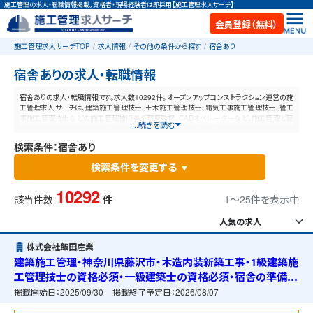
施工管理の求人・転職情報掲載。資格者・現場経験者は即採用【施工管理求人サーチ】
会員登録（無料）
施工管理求人サーチTOP
求人情報
その他の条件から探す
宿舎あり
宿舎ありの求人・転職情報
宿舎ありの求人・転職情報です。求人数10292件。オープンアップコンストラクション運営の施
工管理求人サーチは、建築施工管理技士、土木施工管理技士、電気工事施工管理技士、管工
事施工管理技士などの施工管理技術者や現場監督、CADオペレーターなど、施工管理と建
...続きを読む
設業に特化した業界最大規模の求人ポータルサイトです。【毎日更新】業界最高水準の給与
体系！あなたの資格や経験が活かせる仕事が見つかります。
検索条件：宿舎あり
検索条件を変更する ▼
10292
該当件数
件
1〜25件を表示中
株式会社飯田産業
建築施工管理・神奈川県藤沢市・木造内装新築工事・1級建築施
工管理技士の資格必須・一級建築士の資格必須・宿舎の準備可
能
掲載開始日：
2025/09/30
掲載終了予定日：
2026/08/07