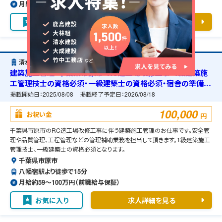
月給約59〜100万円（前職給与保証）
お気に入り
求人詳細を見る
清水建設株式会社
建築施工管理・千葉県市原市・RC造工場改修工事・1級建築施
工管理技士の資格必須・一級建築士の資格必須・宿舎の準備可
能
掲載開始日：
2025/08/08
掲載終了予定日：
2026/08/18
100,000
お祝い金
円
千葉県市原市のRC造工場改修工事に伴う建築施工管理のお仕事です。安全管
理や品質管理、工程管理などの管理補助業務を担当して頂きます。1級建築施工
管理技士、一級建築士の資格必須となります。
千葉県市原市
八幡宿駅より徒歩で15分
月給約59〜100万円（前職給与保証）
お気に入り
求人詳細を見る