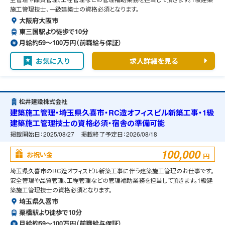
施工管理技士、一級建築士の資格必須となります。
大阪府大阪市
東三国駅より徒歩で10分
月給約59〜100万円（前職給与保証）
お気に入り
求人詳細を見る
松井建設株式会社
建築施工管理・埼玉県久喜市・RC造オフィスビル新築工事・1級
建築施工管理技士の資格必須・宿舎の準備可能
掲載開始日：
2025/08/27
掲載終了予定日：
2026/08/18
100,000
お祝い金
円
埼玉県久喜市のRC造オフィスビル新築工事に伴う建築施工管理のお仕事です。
安全管理や品質管理、工程管理などの管理補助業務を担当して頂きます。1級建
築施工管理技士の資格必須となります。
埼玉県久喜市
栗橋駅より徒歩で10分
月給約59〜100万円（前職給与保証）