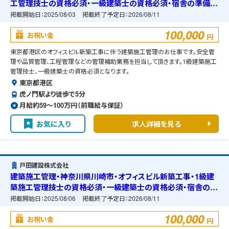
工管理技士の資格必須・一級建築士の資格必須・宿舎の準備可
能
掲載開始日：
2025/08/03
掲載終了予定日：
2026/08/11
100,000
お祝い金
円
東京都港区のオフィスビル新築工事に伴う建築施工管理のお仕事です。安全管
理や品質管理、工程管理などの管理補助業務を担当して頂きます。1級建築施工
管理技士、一級建築士の資格必須となります。
東京都港区
虎ノ門駅より徒歩で5分
月給約59〜100万円（前職給与保証）
お気に入り
求人詳細を見る
戸田建設株式会社
建築施工管理・神奈川県川崎市・オフィスビル新築工事・1級建
築施工管理技士の資格必須・一級建築士の資格必須・宿舎の準
備可能
掲載開始日：
2025/08/06
掲載終了予定日：
2026/08/11
100,000
お祝い金
円