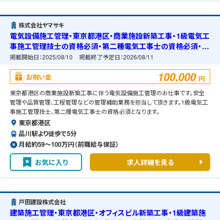
株式会社ヤマサキ
電気設備施工管理・東京都港区・商業施設新築工事・1級電気工
事施工管理技士の資格必須・第二種電気工事士の資格必須・宿
舎の準備可能
掲載開始日：
2025/08/10
掲載終了予定日：
2026/08/11
100,000
お祝い金
円
東京都港区の商業施設新築工事に伴う電気設備施工管理のお仕事です。安全
管理や品質管理、工程管理などの管理補助業務を担当して頂きます。1級電気工
事施工管理技士、第二種電気工事士の資格必須となります。
東京都港区
品川駅より徒歩で5分
月給約59〜100万円（前職給与保証）
お気に入り
求人詳細を見る
戸田建設株式会社
建築施工管理・東京都港区・オフィスビル新築工事・1級建築施