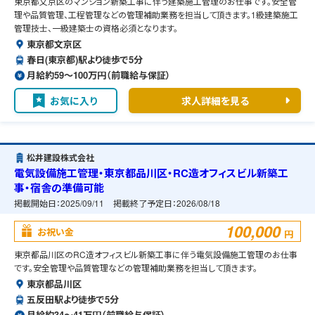
東京都文京区のマンション新築工事に伴う建築施工管理のお仕事です。安全管
理や品質管理、工程管理などの管理補助業務を担当して頂きます。1級建築施工
管理技士、一級建築士の資格必須となります。
東京都文京区
春日(東京都)駅より徒歩で5分
月給約59〜100万円（前職給与保証）
お気に入り
求人詳細を見る
松井建設株式会社
電気設備施工管理・東京都品川区・RC造オフィスビル新築工
事・宿舎の準備可能
掲載開始日：
2025/09/11
掲載終了予定日：
2026/08/18
100,000
お祝い金
円
東京都品川区のRC造オフィスビル新築工事に伴う電気設備施工管理のお仕事
です。安全管理や品質管理などの管理補助業務を担当して頂きます。
東京都品川区
五反田駅より徒歩で5分
月給約34〜41万円（前職給与保証）