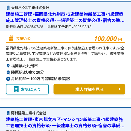
大和ハウス工業株式会社
建築施工管理・福岡県北九州市・S造建築物新築工事・1級建築
施工管理技士の資格必須・一級建築士の資格必須・宿舎の準備
可能
掲載開始日：
2025/07/28
掲載終了予定日：
2026/08/18
100,000
お祝い金
円
福岡県北九州市のS造建築物新築工事に伴う建築施工管理のお仕事です。安全
管理や品質管理、工程管理などの管理補助業務を担当して頂きます。1級建築施
工管理技士、一級建築士の資格必須となります。
福岡県北九州市
陣原駅より車で20分
月給約59〜100万円（前職給与保証）
お気に入り
求人詳細を見る
野村建設工業株式会社
建築施工管理・東京都文京区・マンション新築工事・1級建築施
工管理技士の資格必須・一級建築士の資格必須・宿舎の準備可