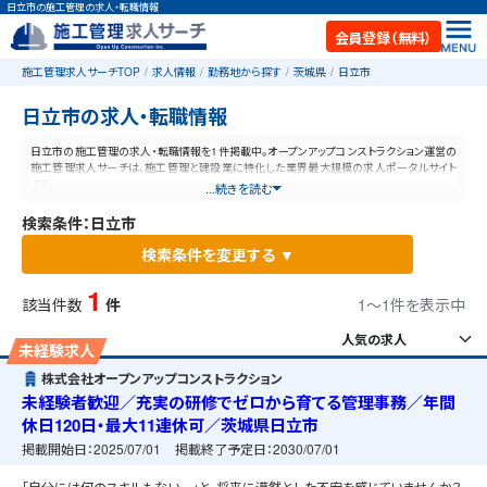
日立市の施工管理の求人・転職情報
会員登録（無料）
施工管理求人サーチTOP
求人情報
勤務地から探す
茨城県
日立市
日立市の求人・転職情報
日立市の施工管理の求人・転職情報を1件掲載中。オープンアップコンストラクション運営の
施工管理求人サーチは、施工管理と建設業に特化した業界最大規模の求人ポータルサイト
です。
...続きを読む
検索条件：日立市
検索条件を変更する ▼
1
該当件数
件
1〜1件を表示中
未経験求人
株式会社オープンアップコンストラクション
未経験者歓迎／充実の研修でゼロから育てる管理事務／年間
休日120日・最大11連休可／茨城県日立市
掲載開始日：
2025/07/01
掲載終了予定日：
2030/07/01
「自分には何のスキルもない…」と、将来に漠然とした不安を感じていませんか？