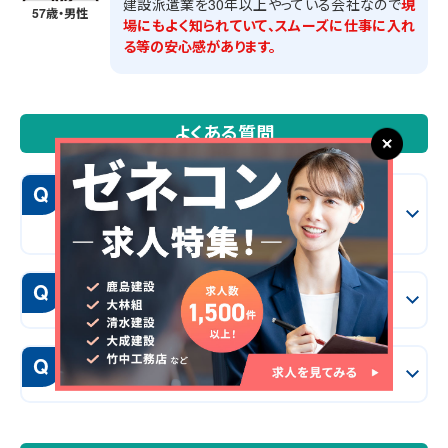
建設派遣業を30年以上やっている会社なので
現
57歳・男性
場にもよく知られていて、スムーズに仕事に入れ
る等の安心感があります。
よくある質問
Q
施工管理求人サーチは他社サイトと何が違う
の？
Q
どれくらいの期間で転職できるの？
Q
希望の勤務地で働ける？