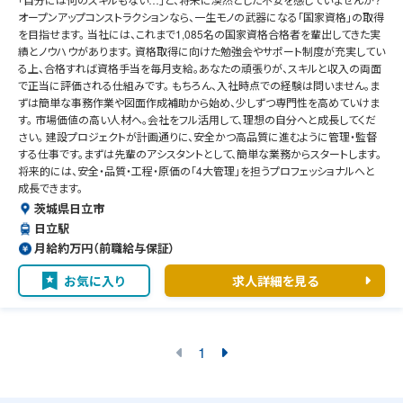
オープンアップコンストラクションなら、一生モノの武器になる「国家資格」の取得
を目指せます。 当社には、これまで1,085名の国家資格合格者を輩出してきた実
績とノウハウがあります。 資格取得に向けた勉強会やサポート制度が充実してい
る上、合格すれば資格手当を毎月支給。あなたの頑張りが、スキルと収入の両面
で正当に評価される仕組みです。 もちろん、入社時点での経験は問いません。ま
ずは簡単な事務作業や図面作成補助から始め、少しずつ専門性を高めていけま
す。 市場価値の高い人材へ。会社をフル活用して、理想の自分へと成長してくだ
さい。 建設プロジェクトが計画通りに、安全かつ高品質に進むように管理・監督
する仕事です。まずは先輩のアシスタントとして、簡単な業務からスタートします。
将来的には、安全・品質・工程・原価の「4大管理」を担うプロフェッショナルへと
成長できます。
茨城県日立市
日立駅
月給約万円（前職給与保証）
お気に入り
求人詳細を見る
1