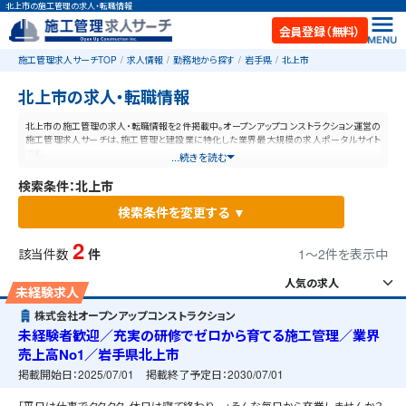
北上市の施工管理の求人・転職情報
会員登録（無料）
施工管理求人サーチTOP
求人情報
勤務地から探す
岩手県
北上市
北上市の求人・転職情報
北上市の施工管理の求人・転職情報を2件掲載中。オープンアップコンストラクション運営の
施工管理求人サーチは、施工管理と建設業に特化した業界最大規模の求人ポータルサイト
です。
...続きを読む
検索条件：北上市
検索条件を変更する ▼
2
該当件数
件
1〜2件を表示中
未経験求人
株式会社オープンアップコンストラクション
未経験者歓迎／充実の研修でゼロから育てる施工管理／業界
売上高No1／岩手県北上市
掲載開始日：
2025/07/01
掲載終了予定日：
2030/07/01
「平日は仕事でクタクタ、休日は寝て終わり…」そんな毎日から卒業しませんか？