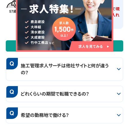
建設派遣業を30年以上やっている会社なので
現
57歳・男性
場にもよく知られていて、スムーズに仕事に入れ
る等の安心感があります。
よくある質問
Q
施工管理求人サーチは他社サイトと何が違う
の？
Q
どれくらいの期間で転職できるの？
Q
希望の勤務地で働ける？