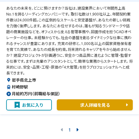
あなたの未来を、どこに預けますか？当社は、建設業界において年間売上高
No.1を誇るリーディングカンパニーです。 取引社数は1,900社以上、年間契約案
件数は24,000件超。この圧倒的なスケールと安定基盤が、あなたの新しい挑戦
を力強く後押しします。 あなたにお任せするのは、誰もが知るランドマークや話
題の商業施設などを、オフィスから支える管理事務や、図面作成を担うCADオペ
レーターの仕事。 未経験からでも、社会の基盤を創るダイナミックな仕事に携わ
れるチャンスが豊富にあります。 充実の研修と、1,000名以上の国家資格保有者
を育てた実績で、あなたの成長を約束。将来誇れるキャリアを今から始めません
か？ 建設プロジェクトが計画通りに、安全かつ高品質に進むように管理・監督す
る仕事です。まずは先輩のアシスタントとして、簡単な業務からスタートします。 将
来的には、安全・品質・工程・原価の「4大管理」を担うプロフェッショナルへと成
長できます。
岩手県北上市
村崎野駅
月給約万円（前職給与保証）
お気に入り
求人詳細を見る
1