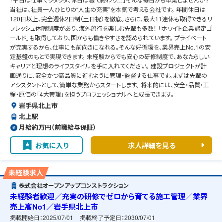
当社は、社員一人ひとりの“人生の充実”を本気で考える会社です。 年間休日は
120日以上、完全週休2日制（土日祝）を徹底。さらに、最大11連休も取得できるリ
フレッシュ休暇制度があり、海外旅行を楽しむ先輩も多数！ 「ホワイト企業認定ゴ
ールド」も取得しており、国からも働きやすさを認められています。 プライベート
が充実するから、仕事にも前向きになれる。そんな好循環を、業界売上No.1の安
定基盤のもとで実現できます。 未経験からでも安心の研修制度で、あなたらしい
キャリアと理想のライフスタイルを手に入れてください。 建設プロジェクトが計
画通りに、安全かつ高品質に進むように管理・監督する仕事です。まずは先輩の
アシスタントとして、簡単な業務からスタートします。 将来的には、安全・品質・工
程・原価の「4大管理」を担うプロフェッショナルへと成長できます。
岩手県北上市
北上駅
月給約万円（前職給与保証）
お気に入り
求人詳細を見る
未経験求人
株式会社オープンアップコンストラクション
未経験者歓迎／充実の研修でゼロから育てる施工管理／業界
売上高No1／岩手県北上市
掲載開始日：
2025/07/01
掲載終了予定日：
2030/07/01