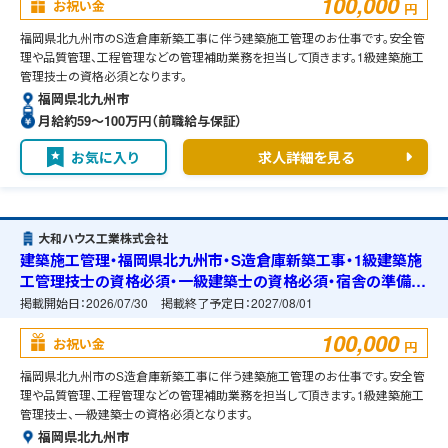
100,000
お祝い金
円
福岡県北九州市のS造倉庫新築工事に伴う建築施工管理のお仕事です。安全管
理や品質管理、工程管理などの管理補助業務を担当して頂きます。1級建築施工
管理技士の資格必須となります。
福岡県北九州市
月給約59〜100万円（前職給与保証）
お気に入り
求人詳細を見る
大和ハウス工業株式会社
建築施工管理・福岡県北九州市・S造倉庫新築工事・1級建築施
工管理技士の資格必須・一級建築士の資格必須・宿舎の準備可
能
掲載開始日：
2026/07/30
掲載終了予定日：
2027/08/01
100,000
お祝い金
円
福岡県北九州市のS造倉庫新築工事に伴う建築施工管理のお仕事です。安全管
理や品質管理、工程管理などの管理補助業務を担当して頂きます。1級建築施工
管理技士、一級建築士の資格必須となります。
福岡県北九州市