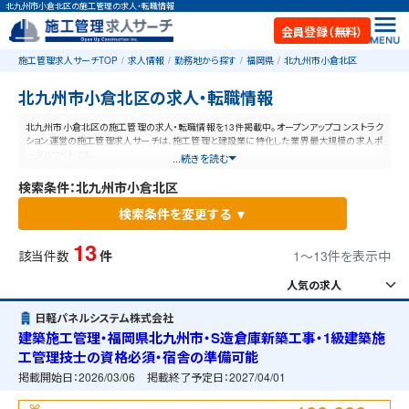
北九州市小倉北区の施工管理の求人・転職情報
会員登録（無料）
施工管理求人サーチTOP
求人情報
勤務地から探す
福岡県
北九州市小倉北区
北九州市小倉北区の求人・転職情報
北九州市小倉北区の施工管理の求人・転職情報を13件掲載中。オープンアップコンストラク
ション運営の施工管理求人サーチは、施工管理と建設業に特化した業界最大規模の求人ポ
ータルサイトです。
...続きを読む
検索条件：北九州市小倉北区
検索条件を変更する ▼
13
該当件数
件
1〜13件を表示中
日軽パネルシステム株式会社
建築施工管理・福岡県北九州市・S造倉庫新築工事・1級建築施
工管理技士の資格必須・宿舎の準備可能
掲載開始日：
2026/03/06
掲載終了予定日：
2027/04/01