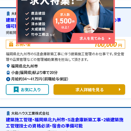
大和ハウス工業株式会社
建築施工管理・福岡県北九州市・S造倉庫新築工事・宿舎の準
備可能
掲載開始日：
2026/07/30
掲載終了予定日：
2027/08/01
100,000
お祝い金
円
福岡県北九州市のS造倉庫新築工事に伴う建築施工管理のお仕事です。安全管
理や品質管理などの管理補助業務を担当して頂きます。
福岡県北九州市
小倉(福岡県)駅より車で20分
月給約34〜41万円（前職給与保証）
お気に入り
求人詳細を見る
大和ハウス工業株式会社
建築施工管理・福岡県北九州市・S造倉庫新築工事・2級建築施
工管理技士の資格必須・宿舎の準備可能