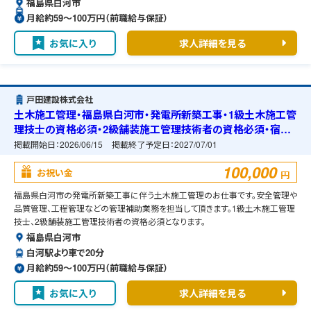
福島県白河市
月給約59〜100万円（前職給与保証）
お気に入り
求人詳細を見る
戸田建設株式会社
土木施工管理・福島県白河市・発電所新築工事・1級土木施工管
理技士の資格必須・2級舗装施工管理技術者の資格必須・宿舎
の準備可能
掲載開始日：
2026/06/15
掲載終了予定日：
2027/07/01
100,000
お祝い金
円
福島県白河市の発電所新築工事に伴う土木施工管理のお仕事です。安全管理や
品質管理、工程管理などの管理補助業務を担当して頂きます。1級土木施工管理
技士、2級舗装施工管理技術者の資格必須となります。
福島県白河市
白河駅より車で20分
月給約59〜100万円（前職給与保証）
お気に入り
求人詳細を見る