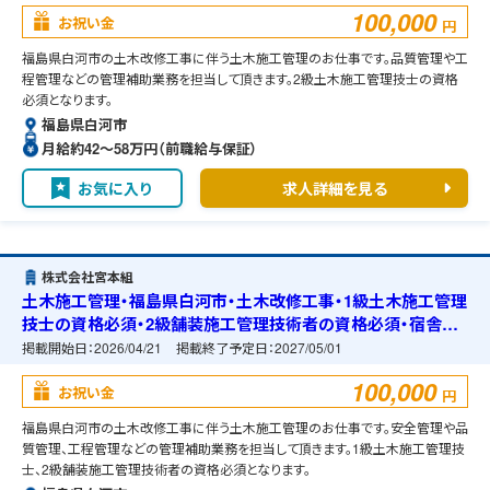
100,000
お祝い金
円
福島県白河市の土木改修工事に伴う土木施工管理のお仕事です。品質管理や工
程管理などの管理補助業務を担当して頂きます。2級土木施工管理技士の資格
必須となります。
福島県白河市
月給約42〜58万円（前職給与保証）
お気に入り
求人詳細を見る
株式会社宮本組
土木施工管理・福島県白河市・土木改修工事・1級土木施工管理
技士の資格必須・2級舗装施工管理技術者の資格必須・宿舎の
準備可能
掲載開始日：
2026/04/21
掲載終了予定日：
2027/05/01
100,000
お祝い金
円
福島県白河市の土木改修工事に伴う土木施工管理のお仕事です。安全管理や品
質管理、工程管理などの管理補助業務を担当して頂きます。1級土木施工管理技
士、2級舗装施工管理技術者の資格必須となります。