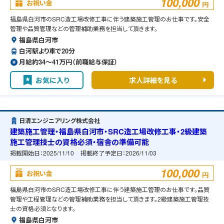
100,000
お祝い金
円
福島県白河市のSRC造工場改修工事に伴う建築施工管理のお仕事です。安全
管理や品質管理などの管理補助業務を担当して頂きます。
福島県白河市
白河駅より車で20分
月給約34〜41万円（前職給与保証）
お気に入り
求人詳細を見る
日清エンジニアリング株式会社
建築施工管理・福島県白河市・SRC造工場改修工事・2級建築
施工管理技士の資格必須・宿舎の準備可能
掲載開始日：
2025/11/10
掲載終了予定日：
2026/11/03
100,000
お祝い金
円
福島県白河市のSRC造工場改修工事に伴う建築施工管理のお仕事です。品質
管理や工程管理などの管理補助業務を担当して頂きます。2級建築施工管理技
士の資格必須となります。
福島県白河市