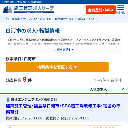
白河市の施工管理の求人・転職情報
会員登録（無料）
施工管理求人サーチTOP
求人情報
勤務地から探す
福島県
白河市
白河市の求人・転職情報
白河市の施工管理の求人・転職情報を9件掲載中。オープンアップコンストラクション運営の
施工管理求人サーチは、施工管理と建設業に特化した業界最大規模の求人ポータルサイト
です。
...続きを読む
検索条件：白河市
検索条件を変更する ▼
9
該当件数
件
1〜9件を表示中
日清エンジニアリング株式会社
建築施工管理・福島県白河市・SRC造工場改修工事・宿舎の準
備可能
掲載開始日：
2025/11/08
掲載終了予定日：
2026/11/03