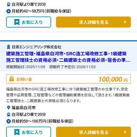
白河駅より車で20分
月給約42〜58万円（前職給与保証）
お気に入り
求人詳細を見る
日清エンジニアリング株式会社
建築施工管理・福島県白河市・SRC造工場改修工事・1級建築
施工管理技士の資格必須・二級建築士の資格必須・宿舎の準備
可能
掲載開始日：
2025/11/09
掲載終了予定日：
2026/11/03
100,000
お祝い金
円
福島県白河市のSRC造工場改修工事に伴う建築施工管理のお仕事です。安全
管理や品質管理、工程管理などの管理補助業務を担当して頂きます。1級建築施
工管理技士、二級建築士の資格必須となります。
福島県白河市
白河駅より車で20分
月給約59〜100万円（前職給与保証）
お気に入り
求人詳細を見る