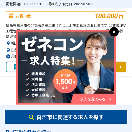
掲載開始日：
2026/06/13
掲載終了予定日：
2027/07/01
100,000
お祝い金
円
福島県白河市の発電所新築工事に伴う土木施工管理のお仕事です。品質管理や
工程管理などの管理補助業務を担当して頂きます。2級土木施工管理技士の資
格必須となります。
福島県白河市
白河駅より車で20分
月給約42〜58万円（前職給与保証）
お気に入り
求人詳細を見る
1
白河市に関連する求人を探す