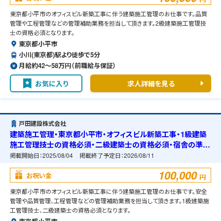
東京都小平市のオフィスビル新築工事に伴う建築施工管理のお仕事です。品質
管理や工程管理などの管理補助業務を担当して頂きます。2級建築施工管理技
士の資格必須となります。
東京都小平市
小川(東京都)駅より徒歩で5分
月給約42〜58万円（前職給与保証）
お気に入り
求人詳細を見る
戸田建設株式会社
建築施工管理・東京都小平市・オフィスビル新築工事・1級建築
施工管理技士の資格必須・二級建築士の資格必須・宿舎の準備
可能
掲載開始日：
2025/08/04
掲載終了予定日：
2026/08/11
100,000
お祝い金
円
東京都小平市のオフィスビル新築工事に伴う建築施工管理のお仕事です。安全
管理や品質管理、工程管理などの管理補助業務を担当して頂きます。1級建築施
工管理技士、二級建築士の資格必須となります。