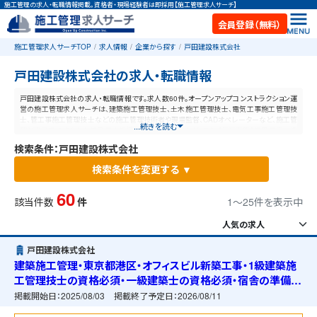
施工管理の求人・転職情報掲載。資格者・現場経験者は即採用【施工管理求人サーチ】
会員登録（無料）
施工管理求人サーチTOP
求人情報
企業から探す
戸田建設株式会社
戸田建設株式会社の求人・転職情報
戸田建設株式会社の求人・転職情報です。求人数60件。オープンアップコンストラクション運
営の施工管理求人サーチは、建築施工管理技士、土木施工管理技士、電気工事施工管理技
士、管工事施工管理技士などの施工管理技術者や現場監督、CADオペレーターなど、施工管
...続きを読む
理と建設業に特化した業界最大規模の求人ポータルサイトです。【毎日更新】業界最高水準
の給与体系！あなたの資格や経験が活かせる仕事が見つかります。
検索条件：戸田建設株式会社
検索条件を変更する ▼
60
該当件数
件
1〜25件を表示中
戸田建設株式会社
建築施工管理・東京都港区・オフィスビル新築工事・1級建築施
工管理技士の資格必須・一級建築士の資格必須・宿舎の準備可
能
掲載開始日：
2025/08/03
掲載終了予定日：
2026/08/11