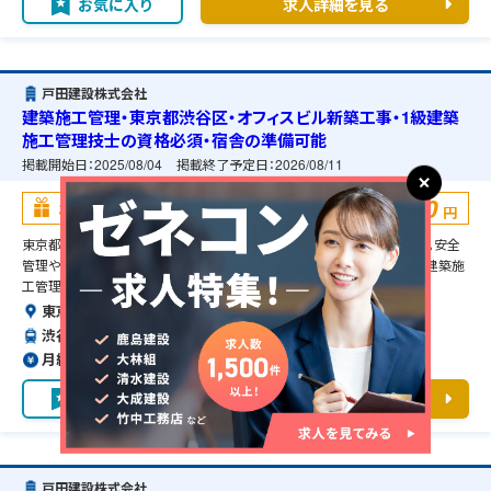
お気に入り
求人詳細を見る
戸田建設株式会社
建築施工管理・東京都渋谷区・オフィスビル新築工事・1級建築
施工管理技士の資格必須・宿舎の準備可能
掲載開始日：
2025/08/04
掲載終了予定日：
2026/08/11
100,000
お祝い金
円
東京都渋谷区のオフィスビル新築工事に伴う建築施工管理のお仕事です。安全
管理や品質管理、工程管理などの管理補助業務を担当して頂きます。1級建築施
工管理技士の資格必須となります。
東京都渋谷区
渋谷駅より徒歩で5分
月給約59〜100万円（前職給与保証）
お気に入り
求人詳細を見る
戸田建設株式会社