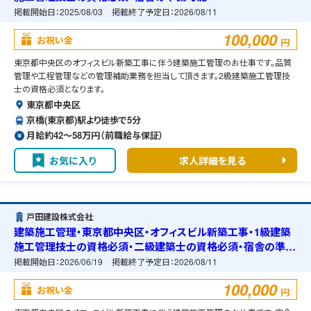
掲載開始日：
2025/08/03
掲載終了予定日：
2026/08/11
100,000
お祝い金
円
東京都中央区のオフィスビル新築工事に伴う建築施工管理のお仕事です。品質
管理や工程管理などの管理補助業務を担当して頂きます。2級建築施工管理技
士の資格必須となります。
東京都中央区
京橋(東京都)駅より徒歩で5分
月給約42〜58万円（前職給与保証）
お気に入り
求人詳細を見る
戸田建設株式会社
建築施工管理・東京都中央区・オフィスビル新築工事・1級建築
施工管理技士の資格必須・二級建築士の資格必須・宿舎の準備
可能
掲載開始日：
2026/06/19
掲載終了予定日：
2026/08/11
100,000
お祝い金
円