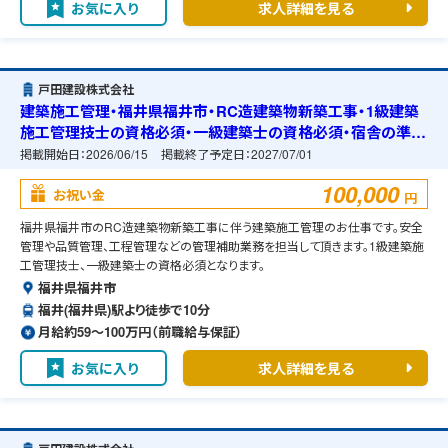
お気に入り
求人詳細を見る
戸田建設株式会社
建築施工管理・福井県福井市・RC造建築物新築工事・1級建築
施工管理技士の資格必須・一級建築士の資格必須・宿舎の準備
可能
掲載開始日：
2026/06/15
掲載終了予定日：
2027/07/01
100,000
お祝い金
円
福井県福井市のRC造建築物新築工事に伴う建築施工管理のお仕事です。安全
管理や品質管理、工程管理などの管理補助業務を担当して頂きます。1級建築施
工管理技士、一級建築士の資格必須となります。
福井県福井市
福井(福井県)駅より徒歩で10分
月給約59〜100万円（前職給与保証）
お気に入り
求人詳細を見る