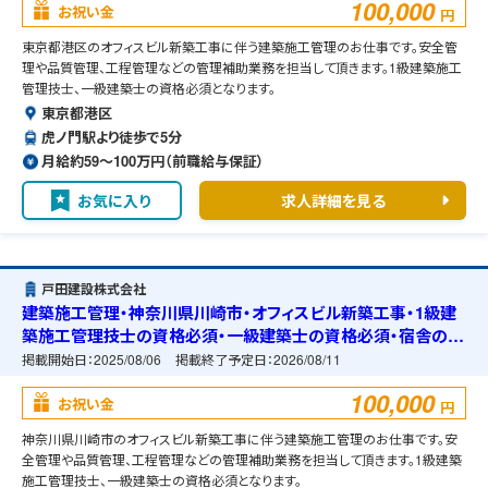
100,000
お祝い金
円
東京都港区のオフィスビル新築工事に伴う建築施工管理のお仕事です。安全管
理や品質管理、工程管理などの管理補助業務を担当して頂きます。1級建築施工
管理技士、一級建築士の資格必須となります。
東京都港区
虎ノ門駅より徒歩で5分
月給約59〜100万円（前職給与保証）
お気に入り
求人詳細を見る
戸田建設株式会社
建築施工管理・神奈川県川崎市・オフィスビル新築工事・1級建
築施工管理技士の資格必須・一級建築士の資格必須・宿舎の準
備可能
掲載開始日：
2025/08/06
掲載終了予定日：
2026/08/11
100,000
お祝い金
円
神奈川県川崎市のオフィスビル新築工事に伴う建築施工管理のお仕事です。安
全管理や品質管理、工程管理などの管理補助業務を担当して頂きます。1級建築
施工管理技士、一級建築士の資格必須となります。