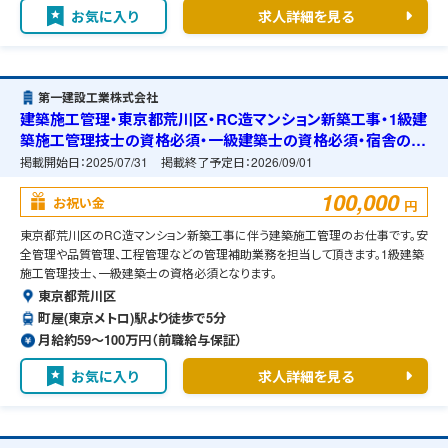
お気に入り
求人詳細を見る
第一建設工業株式会社
建築施工管理・東京都荒川区・RC造マンション新築工事・1級建
築施工管理技士の資格必須・一級建築士の資格必須・宿舎の準
備可能
掲載開始日：
2025/07/31
掲載終了予定日：
2026/09/01
100,000
お祝い金
円
東京都荒川区のRC造マンション新築工事に伴う建築施工管理のお仕事です。安
全管理や品質管理、工程管理などの管理補助業務を担当して頂きます。1級建築
施工管理技士、一級建築士の資格必須となります。
東京都荒川区
町屋(東京メトロ)駅より徒歩で5分
月給約59〜100万円（前職給与保証）
お気に入り
求人詳細を見る