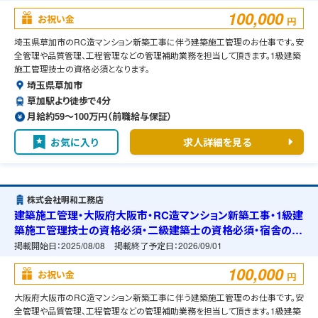
100,000
お祝い金
円
埼玉県草加市のRC造マンション新築工事に伴う建築施工管理のお仕事です。安
全管理や品質管理、工程管理などの管理補助業務を担当して頂きます。1級建築
施工管理技士の資格必須となります。
埼玉県草加市
草加駅より徒歩で4分
月給約59〜100万円（前職給与保証）
お気に入り
求人詳細を見る
株式会社明和工務店
建築施工管理・大阪府大阪市・RC造マンション新築工事・1級建
築施工管理技士の資格必須・二級建築士の資格必須・宿舎の準
備可能
掲載開始日：
2025/08/08
掲載終了予定日：
2026/09/01
100,000
お祝い金
円
大阪府大阪市のRC造マンション新築工事に伴う建築施工管理のお仕事です。安
全管理や品質管理、工程管理などの管理補助業務を担当して頂きます。1級建築