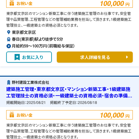
100,000
お祝い金
円
東京都文京区のマンション新築工事に伴う建築施工管理のお仕事です。安全管
理や品質管理、工程管理などの管理補助業務を担当して頂きます。1級建築施工
管理技士、一級建築士の資格必須となります。
東京都文京区
春日(東京都)駅より徒歩で5分
月給約59〜100万円（前職給与保証）
お気に入り
求人詳細を見る
野村建設工業株式会社
建築施工管理・東京都文京区・マンション新築工事・1級建築施
工管理技士の資格必須・一級建築士の資格必須・宿舎の準備可
能
掲載開始日：
2025/08/21
掲載終了予定日：
2026/08/18
100,000
お祝い金
円
東京都文京区のマンション新築工事に伴う建築施工管理のお仕事です。安全管
理や品質管理、工程管理などの管理補助業務を担当して頂きます。1級建築施工
管理技士、一級建築士の資格必須となります。