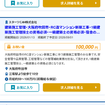
お気に入り
求人詳細を見る
スターツＣＡＭ株式会社
建築施工管理・大阪府吹田市・RC造マンション新築工事・1級建
築施工管理技士の資格必須・一級建築士の資格必須・宿舎の準
備可能
掲載開始日：
2026/01/13
掲載終了予定日：
2026/09/01
100,000
お祝い金
円
大阪府吹田市のRC造マンション新築工事に伴う建築施工管理のお仕事です。安
全管理や品質管理、工程管理などの管理補助業務を担当して頂きます。1級建築
施工管理技士、一級建築士の資格必須となります。
大阪府吹田市
江坂駅より徒歩で10分
月給約59〜100万円（前職給与保証）
お気に入り
求人詳細を見る