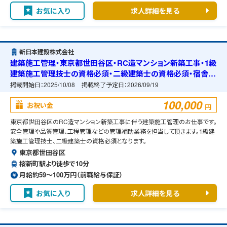
お気に入り
求人詳細を見る
新日本建設株式会社
建築施工管理・東京都世田谷区・RC造マンション新築工事・1級
建築施工管理技士の資格必須・二級建築士の資格必須・宿舎の
準備可能
掲載開始日：
2025/10/08
掲載終了予定日：
2026/09/19
100,000
お祝い金
円
東京都世田谷区のRC造マンション新築工事に伴う建築施工管理のお仕事です。
安全管理や品質管理、工程管理などの管理補助業務を担当して頂きます。1級建
築施工管理技士、二級建築士の資格必須となります。
東京都世田谷区
桜新町駅より徒歩で10分
月給約59〜100万円（前職給与保証）
お気に入り
求人詳細を見る