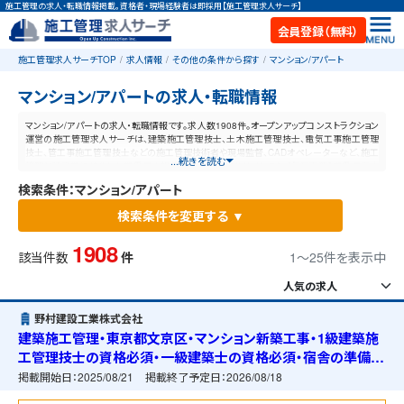
施工管理の求人・転職情報掲載。資格者・現場経験者は即採用【施工管理求人サーチ】
会員登録（無料）
施工管理求人サーチTOP
求人情報
その他の条件から探す
マンション/アパート
マンション/アパートの求人・転職情報
マンション/アパートの求人・転職情報です。求人数1908件。オープンアップコンストラクション
運営の施工管理求人サーチは、建築施工管理技士、土木施工管理技士、電気工事施工管理
技士、管工事施工管理技士などの施工管理技術者や現場監督、CADオペレーターなど、施工
...続きを読む
管理と建設業に特化した業界最大規模の求人ポータルサイトです。【毎日更新】業界最高水
準の給与体系！あなたの資格や経験が活かせる仕事が見つかります。
検索条件：マンション/アパート
検索条件を変更する ▼
1908
該当件数
件
1〜25件を表示中
野村建設工業株式会社
建築施工管理・東京都文京区・マンション新築工事・1級建築施
工管理技士の資格必須・一級建築士の資格必須・宿舎の準備可
能
掲載開始日：
2025/08/21
掲載終了予定日：
2026/08/18