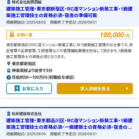
株式会社加賀田組
建築施工管理・東京都新宿区・RC造マンション新築工事・1級建
築施工管理技士の資格必須・宿舎の準備可能
掲載開始日：
2025/08/05
掲載終了予定日：
2026/09/01
100,000
お祝い金
円
東京都新宿区のRC造マンション新築工事に伴う建築施工管理のお仕事です。安
全管理や品質管理、工程管理などの管理補助業務を担当して頂きます。1級建築
施工管理技士の資格必須となります。
東京都新宿区
神楽坂駅より徒歩で5分
月給約59〜100万円（前職給与保証）
お気に入り
求人詳細を見る
松井建設株式会社
建築施工管理・東京都品川区・RC造マンション新築工事・1級建
築施工管理技士の資格必須・一級建築士の資格必須・宿舎の準
備可能
掲載開始日：
2025/09/04
掲載終了予定日：
2026/09/01