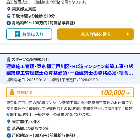
施工管理技士、一級建築士の資格必須となります。
東京都文京区
千駄木駅より徒歩で10分
月給約59〜100万円（前職給与保証）
お気に入り
求人詳細を見る
スターツＣＡＭ株式会社
建築施工管理・東京都江戸川区・RC造マンション新築工事・1級
建築施工管理技士の資格必須・一級建築士の資格必須・宿舎の
準備可能
掲載開始日：
2025/09/12
掲載終了予定日：
2026/09/09
100,000
お祝い金
円
東京都江戸川区のRC造マンション新築工事に伴う建築施工管理のお仕事です。
安全管理や品質管理、工程管理などの管理補助業務を担当して頂きます。1級建
築施工管理技士、一級建築士の資格必須となります。
東京都江戸川区
葛西駅より徒歩で5分
月給約59〜100万円（前職給与保証）