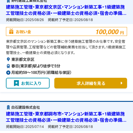
野村建設工業株式会社
建築施工管理・東京都文京区・マンション新築工事・1級建築施
工管理技士の資格必須・一級建築士の資格必須・宿舎の準備可
能
掲載開始日：
2025/08/26
掲載終了予定日：
2026/08/18
100,000
お祝い金
円
東京都文京区のマンション新築工事に伴う建築施工管理のお仕事です。安全管
理や品質管理、工程管理などの管理補助業務を担当して頂きます。1級建築施工
管理技士、一級建築士の資格必須となります。
東京都文京区
春日(東京都)駅より徒歩で5分
月給約59〜100万円（前職給与保証）
お気に入り
求人詳細を見る
白石建設株式会社
建築施工管理・東京都調布市・マンション新築工事・1級建築施
工管理技士の資格必須・一級建築士の資格必須・宿舎の準備可
能
掲載開始日：
2025/07/14
掲載終了予定日：
2026/08/18