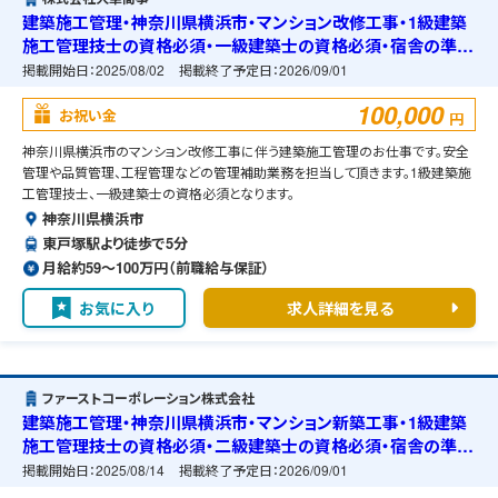
建築施工管理・神奈川県横浜市・マンション改修工事・1級建築
施工管理技士の資格必須・一級建築士の資格必須・宿舎の準備
可能
掲載開始日：
2025/08/02
掲載終了予定日：
2026/09/01
100,000
お祝い金
円
神奈川県横浜市のマンション改修工事に伴う建築施工管理のお仕事です。安全
管理や品質管理、工程管理などの管理補助業務を担当して頂きます。1級建築施
工管理技士、一級建築士の資格必須となります。
神奈川県横浜市
東戸塚駅より徒歩で5分
月給約59〜100万円（前職給与保証）
お気に入り
求人詳細を見る
ファーストコーポレーション株式会社
建築施工管理・神奈川県横浜市・マンション新築工事・1級建築
施工管理技士の資格必須・二級建築士の資格必須・宿舎の準備
可能
掲載開始日：
2025/08/14
掲載終了予定日：
2026/09/01