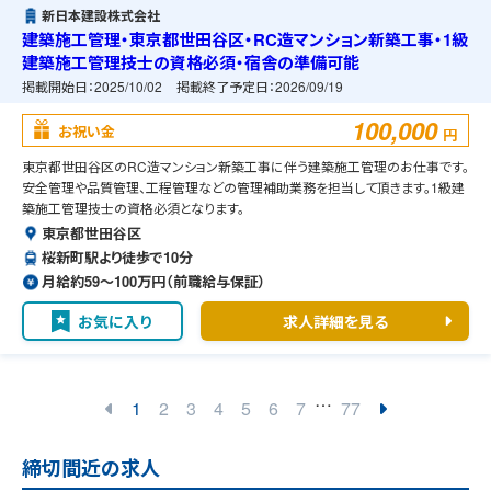
新日本建設株式会社
建築施工管理・東京都世田谷区・RC造マンション新築工事・1級
建築施工管理技士の資格必須・宿舎の準備可能
掲載開始日：
2025/10/02
掲載終了予定日：
2026/09/19
100,000
お祝い金
円
東京都世田谷区のRC造マンション新築工事に伴う建築施工管理のお仕事です。
安全管理や品質管理、工程管理などの管理補助業務を担当して頂きます。1級建
築施工管理技士の資格必須となります。
東京都世田谷区
桜新町駅より徒歩で10分
月給約59〜100万円（前職給与保証）
お気に入り
求人詳細を見る
…
1
2
3
4
5
6
7
77
締切間近の求人