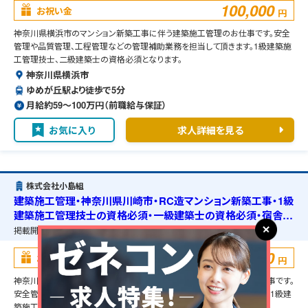
100,000
お祝い金
円
神奈川県横浜市のマンション新築工事に伴う建築施工管理のお仕事です。安全
管理や品質管理、工程管理などの管理補助業務を担当して頂きます。1級建築施
工管理技士、二級建築士の資格必須となります。
神奈川県横浜市
ゆめが丘駅より徒歩で5分
月給約59〜100万円（前職給与保証）
お気に入り
求人詳細を見る
株式会社小島組
建築施工管理・神奈川県川崎市・RC造マンション新築工事・1級
建築施工管理技士の資格必須・一級建築士の資格必須・宿舎の
準備可能
掲載開始日：
2025/07/01
掲載終了予定日：
2026/09/01
100,000
お祝い金
円
神奈川県川崎市のRC造マンション新築工事に伴う建築施工管理のお仕事です。
安全管理や品質管理、工程管理などの管理補助業務を担当して頂きます。1級建
築施工管理技士、一級建築士の資格必須となります。