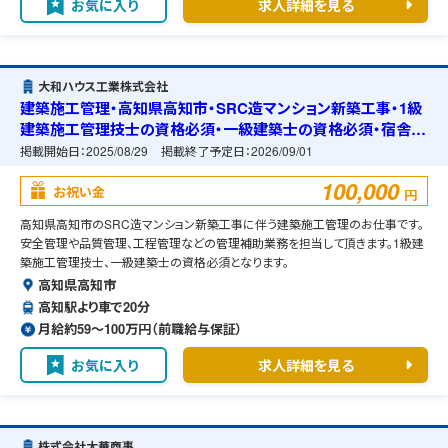
お気に入り
求人詳細を見る
大和ハウス工業株式会社
建築施工管理・高知県高知市・SRC造マンション新築工事・1級
建築施工管理技士の資格必須・一級建築士の資格必須・宿舎の
準備可能
掲載開始日：
2025/08/29
掲載終了予定日：
2026/09/01
100,000
お祝い金
円
高知県高知市のSRC造マンション新築工事に伴う建築施工管理のお仕事です。
安全管理や品質管理、工程管理などの管理補助業務を担当して頂きます。1級建
築施工管理技士、一級建築士の資格必須となります。
高知県高知市
高知駅より車で20分
月給約59〜100万円（前職給与保証）
お気に入り
求人詳細を見る
株式会社大華商事