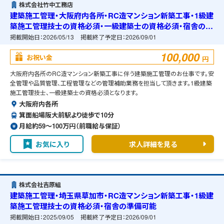
株式会社竹中工務店
建築施工管理・大阪府内各所・RC造マンション新築工事・1級建
築施工管理技士の資格必須・一級建築士の資格必須・宿舎の準
備可能
掲載開始日：
2026/05/13
掲載終了予定日：
2026/09/01
100,000
お祝い金
円
大阪府内各所のRC造マンション新築工事に伴う建築施工管理のお仕事です。安
全管理や品質管理、工程管理などの管理補助業務を担当して頂きます。1級建築
施工管理技士、一級建築士の資格必須となります。
大阪府内各所
箕面船場阪大前駅より徒歩で10分
月給約59〜100万円（前職給与保証）
お気に入り
求人詳細を見る
株式会社吉原組
建築施工管理・埼玉県草加市・RC造マンション新築工事・1級建
築施工管理技士の資格必須・宿舎の準備可能
掲載開始日：
2025/09/05
掲載終了予定日：
2026/09/01