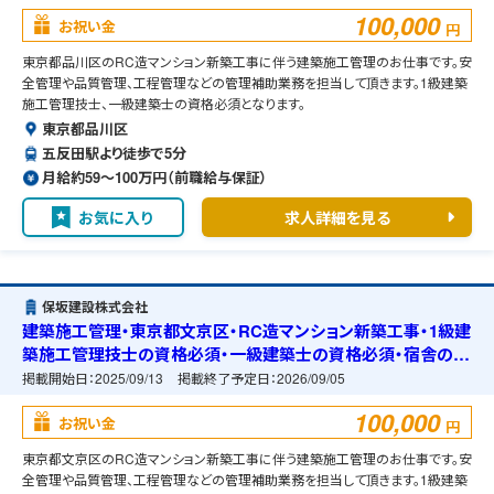
100,000
お祝い金
円
東京都品川区のRC造マンション新築工事に伴う建築施工管理のお仕事です。安
全管理や品質管理、工程管理などの管理補助業務を担当して頂きます。1級建築
施工管理技士、一級建築士の資格必須となります。
東京都品川区
五反田駅より徒歩で5分
月給約59〜100万円（前職給与保証）
お気に入り
求人詳細を見る
保坂建設株式会社
建築施工管理・東京都文京区・RC造マンション新築工事・1級建
築施工管理技士の資格必須・一級建築士の資格必須・宿舎の準
備可能
掲載開始日：
2025/09/13
掲載終了予定日：
2026/09/05
100,000
お祝い金
円
東京都文京区のRC造マンション新築工事に伴う建築施工管理のお仕事です。安
全管理や品質管理、工程管理などの管理補助業務を担当して頂きます。1級建築