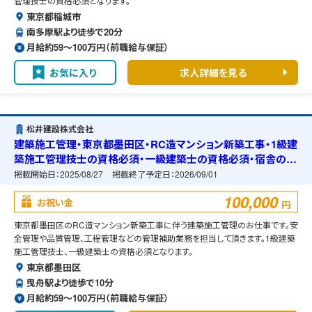
管理技士の資格必須となります。
東京都稲城市
南多摩駅より徒歩で20分
月給約59〜100万円（前職給与保証）
お気に入り
求人詳細を見る
松井建設株式会社
建築施工管理・東京都墨田区・RC造マンション新築工事・1級建
築施工管理技士の資格必須・一級建築士の資格必須・宿舎の準
備可能
掲載開始日：
2025/08/27
掲載終了予定日：
2026/09/01
100,000
お祝い金
円
東京都墨田区のRC造マンション新築工事に伴う建築施工管理のお仕事です。安
全管理や品質管理、工程管理などの管理補助業務を担当して頂きます。1級建築
施工管理技士、一級建築士の資格必須となります。
東京都墨田区
曳舟駅より徒歩で10分
月給約59〜100万円（前職給与保証）