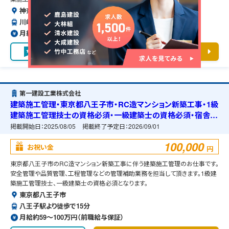
神奈川県川崎市
川崎駅よりバスで10分
月給約59〜100万円（前職給与保証）
お気に入り
求人詳細を見る
第一建設工業株式会社
建築施工管理・東京都八王子市・RC造マンション新築工事・1級
建築施工管理技士の資格必須・一級建築士の資格必須・宿舎の
準備可能
掲載開始日：
2025/08/05
掲載終了予定日：
2026/09/01
100,000
お祝い金
円
東京都八王子市のRC造マンション新築工事に伴う建築施工管理のお仕事です。
安全管理や品質管理、工程管理などの管理補助業務を担当して頂きます。1級建
築施工管理技士、一級建築士の資格必須となります。
東京都八王子市
八王子駅より徒歩で15分
月給約59〜100万円（前職給与保証）