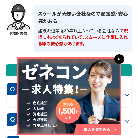
スケールが大きい会社なので安定感・安心
感がある
建設派遣業を30年以上やっている会社なので
現
57歳・男性
場にもよく知られていて、スムーズに仕事に入れ
る等の安心感があります。
よくある質問
Q
施工管理求人サーチは他社サイトと何が違う
の？
Q
どれくらいの期間で転職できるの？