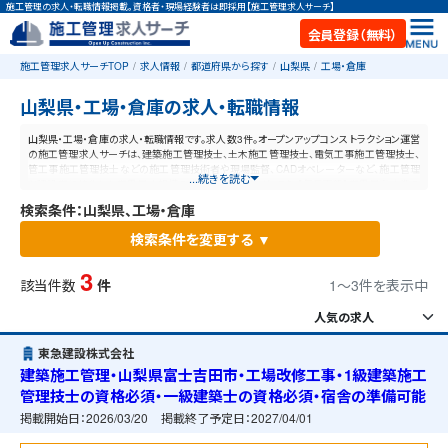
施工管理の求人・転職情報掲載。資格者・現場経験者は即採用【施工管理求人サーチ】
会員登録（無料）
施工管理求人サーチTOP
求人情報
都道府県から探す
山梨県
工場・倉庫
山梨県・工場・倉庫の求人・転職情報
山梨県・工場・倉庫の求人・転職情報です。求人数3件。オープンアップコンストラクション運営
の施工管理求人サーチは、建築施工管理技士、土木施工管理技士、電気工事施工管理技士、
管工事施工管理技士などの施工管理技術者や現場監督、CADオペレーターなど、施工管理
...続きを読む
と建設業に特化した業界最大規模の求人ポータルサイトです。【毎日更新】業界最高水準の
給与体系！あなたの資格や経験が活かせる仕事が見つかります。
検索条件：山梨県、工場・倉庫
検索条件を変更する ▼
3
該当件数
件
1〜3件を表示中
東急建設株式会社
建築施工管理・山梨県富士吉田市・工場改修工事・1級建築施工
管理技士の資格必須・一級建築士の資格必須・宿舎の準備可能
掲載開始日：
2026/03/20
掲載終了予定日：
2027/04/01