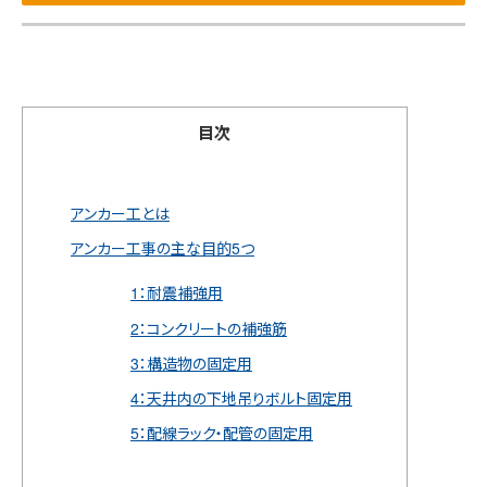
目次
アンカー工とは
アンカー工事の主な目的5つ
1：耐震補強用
2：コンクリートの補強筋
3：構造物の固定用
4：天井内の下地吊りボルト固定用
5：配線ラック・配管の固定用