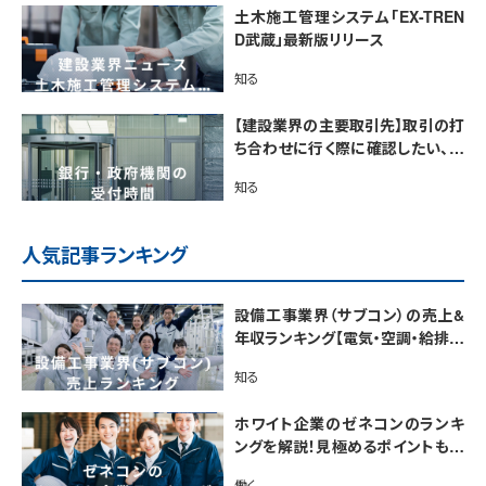
土木施工管理システム「EX-TREN
D武蔵」最新版リリース
知る
【建設業界の主要取引先】取引の打
ち合わせに行く際に確認したい、銀
行・政府機関の受付時間
知る
人気記事ランキング
設備工事業界（サブコン）の売上&
年収ランキング【電気・空調・給排水
衛生設備ジャンル別】今後の動向・
知る
市場規模も解説
ホワイト企業のゼネコンのランキ
ングを解説！見極めるポイントも紹
介【最新版】
働く