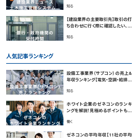
知る
【建設業界の主要取引先】取引の打
ち合わせに行く際に確認したい、銀
行・政府機関の受付時間
知る
人気記事ランキング
設備工事業界（サブコン）の売上&
年収ランキング【電気・空調・給排水
衛生設備ジャンル別】今後の動向・
知る
市場規模も解説
ホワイト企業のゼネコンのランキ
ングを解説！見極めるポイントも紹
介【最新版】
働く
ゼネコンの平均年収【11社の平均