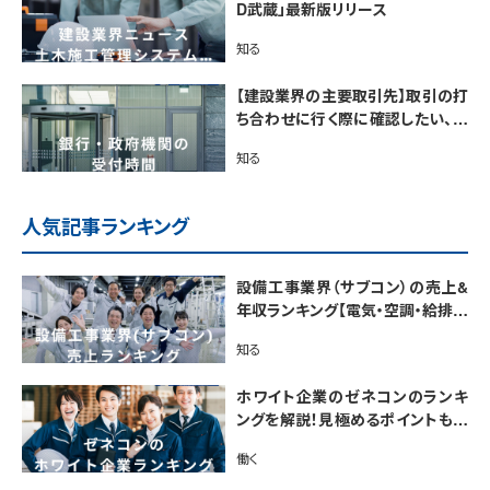
D武蔵」最新版リリース
知る
【建設業界の主要取引先】取引の打
ち合わせに行く際に確認したい、銀
行・政府機関の受付時間
知る
人気記事ランキング
設備工事業界（サブコン）の売上&
年収ランキング【電気・空調・給排水
衛生設備ジャンル別】今後の動向・
知る
市場規模も解説
ホワイト企業のゼネコンのランキ
ングを解説！見極めるポイントも紹
介【最新版】
働く