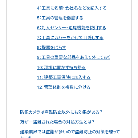
4：工具に名前・会社名などを記入する
5：工具の管理を徹底する
6：対人センサー・追尾機能を使用する
7：工具にカバーをかけて目隠しする
8：機器をばらす
9：工具の重要な部品をあえて外しておく
10：現場に置かず持ち帰る
11：建築工事保険に加入する
12：管理体制を複数に分ける
防犯カメラは盗難防止以外にも効果がある？
万が一盗難された場合の対処方法とは？
建築業界では盗難が多いので盗難防止の対策を練って