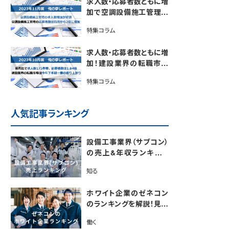
求人数・応募者数ともに増
加で空調設備施工管理の
転職市場が活況！【2023年
特集コラム
11月度施工管理求人レポ
ート】
求人数・応募者数ともに増
加！建設業界の転職市場
は下半期1番の盛り上がり
特集コラム
【2023年10月度施工管理
求人レポート】
人気記事ランキング
設備工事業界（サブコン）
の売上&年収ランキング
【電気・空調・給排水衛生
知る
設備ジャンル別】今後の動
向・市場規模も解説
ホワイト企業のゼネコン
のランキングを解説！見極
めるポイントも紹介【最新
働く
版】