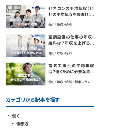
ゼネコンの平均年収【11
社の平均年収を調査】と年
収が高い理由5選｜年収U
働く / 年収・給料
P法も紹介
空調設備の仕事の年収・
給料は？年収を上げる方
法や将来性も解説
働く / 年収・給料
電気工事士の平均年収
は？働くために必要な資格
や年収アップ方法も紹介
働く / 年収・給料 / 特集コラム
カテゴリから記事を探す
働く
働き方