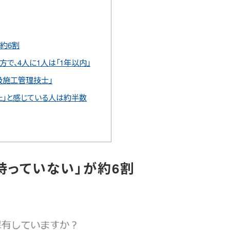
約6割
で、4人に1人は「1年以内」
級施工管理技士」
た」と感じている人は約半数
持っていない」が約6割