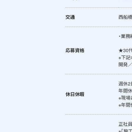
交通
西船橋
・業務
応募資格
★30
※下記
開発／
週休2
年間休
休日休暇
※現場
※年間
正社
※「施