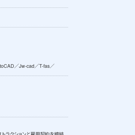
D／Jw-cad／T-fas／
ストラクションと雇用契約を締結