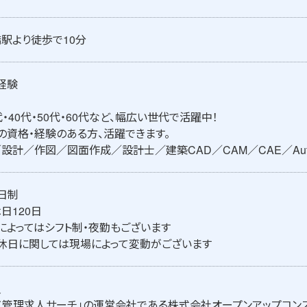
駅より徒歩で10分
経験
代・40代・50代・60代など、幅広い世代で活躍中！
の資格・経験のある方、活躍できます。
設計／作図／図面作成／設計士／建築CAD／CAM／CAE／AutoCA
日制
日120日
によってはシフト制・夜勤もございます
休日に関しては現場によって変動がございます
員
工管理求人サーチ」の運営会社である株式会社オープンアップコン