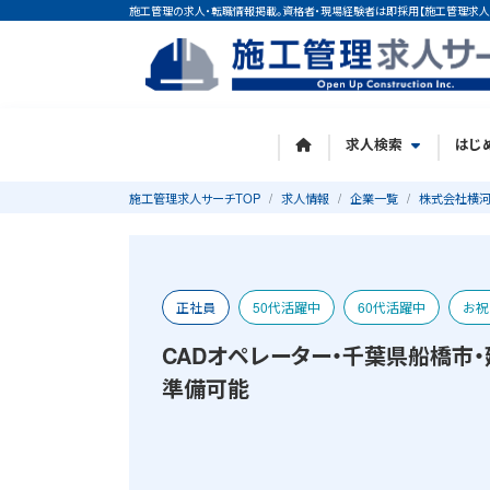
施工管理の求人・転職情報掲載。資格者・現場経験者は即採用【施工管理求人
求人検索
はじ
施工管理求人サーチTOP
求人情報
企業一覧
株式会社横河
正社員
50代活躍中
60代活躍中
お祝
CADオペレーター・千葉県船橋市・
宿舎あり
準備可能