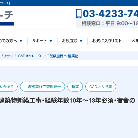
サーチ】
めての方へ
サポート
お役立ち
お気に入りリスト
メ
ブリッジ
CADオペレーター・千葉県船橋市・建築物…
い金あり
二級建築施工管理技士
新築
CAD求人特集
建築物新築工事・経験年数10年～13年必須・宿舎の