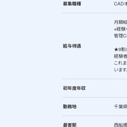
募集職種
CAD
月額給
※経験
管理CD
給与待遇
★9割
経験者
これま
います
初年度年収
勤務地
千葉
最寄駅
西船