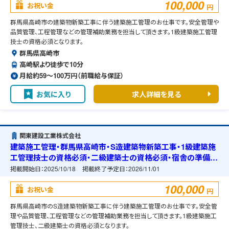
100,000
お祝い金
円
群馬県高崎市の建築物新築工事に伴う建築施工管理のお仕事です。安全管理や
品質管理、工程管理などの管理補助業務を担当して頂きます。1級建築施工管理
技士の資格必須となります。
群馬県高崎市
高崎駅より徒歩で10分
月給約59〜100万円（前職給与保証）
お気に入り
求人詳細を見る
関東建設工業株式会社
建築施工管理・群馬県高崎市・S造建築物新築工事・1級建築施
工管理技士の資格必須・二級建築士の資格必須・宿舎の準備可
能
掲載開始日：
2025/10/18
掲載終了予定日：
2026/11/01
100,000
お祝い金
円
群馬県高崎市のS造建築物新築工事に伴う建築施工管理のお仕事です。安全管
理や品質管理、工程管理などの管理補助業務を担当して頂きます。1級建築施工
管理技士、二級建築士の資格必須となります。