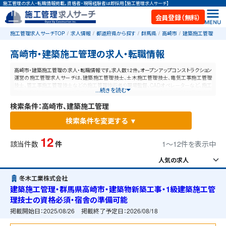
施工管理の求人・転職情報掲載。資格者・現場経験者は即採用【施工管理求人サーチ】
会員登録（無料）
施工管理求人サーチTOP
求人情報
都道府県から探す
群馬県
高崎市
建築施工管理
高崎市・建築施工管理の求人・転職情報
高崎市・建築施工管理の求人・転職情報です。求人数12件。オープンアップコンストラクション
運営の施工管理求人サーチは、建築施工管理技士、土木施工管理技士、電気工事施工管理
技士、管工事施工管理技士などの施工管理技術者や現場監督、CADオペレーターなど、施工
...続きを読む
管理と建設業に特化した業界最大規模の求人ポータルサイトです。【毎日更新】業界最高水
準の給与体系！あなたの資格や経験が活かせる仕事が見つかります。
検索条件：高崎市、建築施工管理
検索条件を変更する ▼
12
該当件数
件
1〜12件を表示中
冬木工業株式会社
建築施工管理・群馬県高崎市・建築物新築工事・1級建築施工管
理技士の資格必須・宿舎の準備可能
掲載開始日：
2025/08/26
掲載終了予定日：
2026/08/18