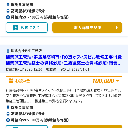
群馬県高崎市
高崎駅より徒歩で5分
月給約59〜100万円（前職給与保証）
お気に入り
求人詳細を見る
株式会社竹中工務店
建築施工管理・群馬県高崎市・RC造オフィスビル改修工事・1級
建築施工管理技士の資格必須・二級建築士の資格必須・宿舎の
準備可能
掲載開始日：
2025/12/26
掲載終了予定日：
2027/01/01
100,000
お祝い金
円
群馬県高崎市のRC造オフィスビル改修工事に伴う建築施工管理のお仕事です。
安全管理や品質管理、工程管理などの管理補助業務を担当して頂きます。1級建
築施工管理技士、二級建築士の資格必須となります。
群馬県高崎市
高崎駅より徒歩で5分
月給約59〜100万円（前職給与保証）