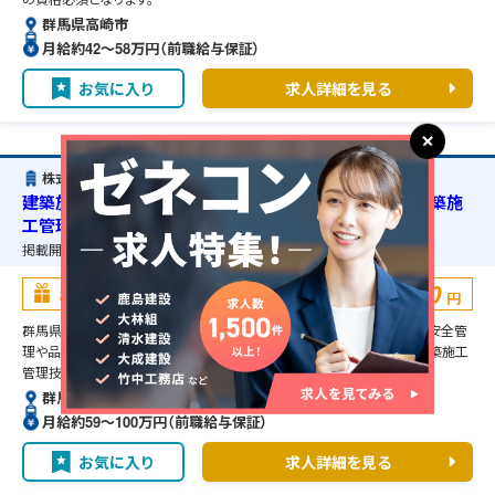
群馬県高崎市
月給約42〜58万円（前職給与保証）
お気に入り
求人詳細を見る
株式会社アサヒファシリティズ
建築施工管理・群馬県高崎市・RC造工場改修工事・1級建築施
工管理技士の資格必須・宿舎の準備可能
掲載開始日：
2026/02/07
掲載終了予定日：
2027/02/01
100,000
お祝い金
円
群馬県高崎市のRC造工場改修工事に伴う建築施工管理のお仕事です。安全管
理や品質管理、工程管理などの管理補助業務を担当して頂きます。1級建築施工
管理技士の資格必須となります。
群馬県高崎市
月給約59〜100万円（前職給与保証）
お気に入り
求人詳細を見る