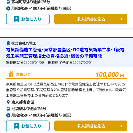
茅場町駅より徒歩で5分
月給約59〜100万円（前職給与保証）
お気に入り
求人詳細を見る
株式会社九電工
電気設備施工管理・東京都豊島区・RC造電気新築工事・1級電
気工事施工管理技士の資格必須・宿舎の準備可能
掲載開始日：
2026/01/09
掲載終了予定日：
2027/02/01
100,000
お祝い金
円
東京都豊島区のRC造電気新築工事に伴う電気設備施工管理のお仕事です。安
全管理や品質管理、工程管理などの管理補助業務を担当して頂きます。1級電気
工事施工管理技士の資格必須となります。
東京都豊島区
池袋駅より徒歩で5分
月給約59〜100万円（前職給与保証）
お気に入り
求人詳細を見る