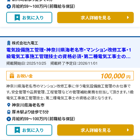
月給約59〜100万円（前職給与保証）
お気に入り
求人詳細を見る
株式会社九電工
電気設備施工管理・神奈川県海老名市・マンション改修工事・1
級電気工事施工管理技士の資格必須・第二種電気工事士の資
格必須・宿舎の準備可能
掲載開始日：
2025/10/25
掲載終了予定日：
2026/11/01
100,000
お祝い金
円
神奈川県海老名市のマンション改修工事に伴う電気設備施工管理のお仕事で
す。安全管理や品質管理、工程管理などの管理補助業務を担当して頂きます。1級
電気工事施工管理技士、第二種電気工事士の資格必須となります。
神奈川県海老名市
厚木駅より徒歩で5分
月給約59〜100万円（前職給与保証）
お気に入り
求人詳細を見る