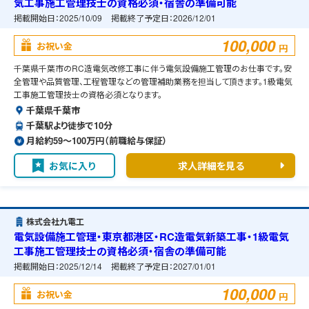
気工事施工管理技士の資格必須・宿舎の準備可能
掲載開始日：
2025/10/09
掲載終了予定日：
2026/12/01
100,000
お祝い金
円
千葉県千葉市のRC造電気改修工事に伴う電気設備施工管理のお仕事です。安
全管理や品質管理、工程管理などの管理補助業務を担当して頂きます。1級電気
工事施工管理技士の資格必須となります。
千葉県千葉市
千葉駅より徒歩で10分
月給約59〜100万円（前職給与保証）
お気に入り
求人詳細を見る
株式会社九電工
電気設備施工管理・東京都港区・RC造電気新築工事・1級電気
工事施工管理技士の資格必須・宿舎の準備可能
掲載開始日：
2025/12/14
掲載終了予定日：
2027/01/01
100,000
お祝い金
円