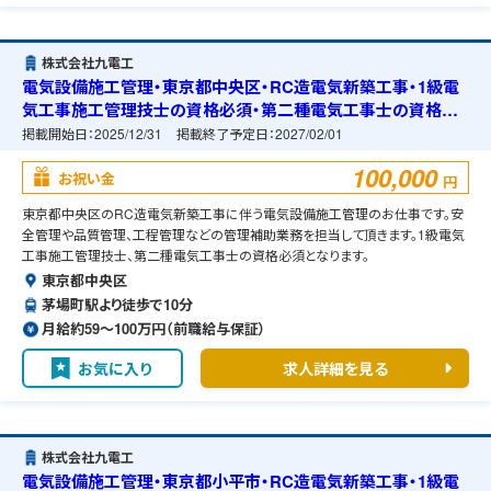
株式会社九電工
電気設備施工管理・東京都中央区・RC造電気新築工事・1級電
気工事施工管理技士の資格必須・第二種電気工事士の資格必
須・宿舎の準備可能
掲載開始日：
2025/12/31
掲載終了予定日：
2027/02/01
100,000
お祝い金
円
東京都中央区のRC造電気新築工事に伴う電気設備施工管理のお仕事です。安
全管理や品質管理、工程管理などの管理補助業務を担当して頂きます。1級電気
工事施工管理技士、第二種電気工事士の資格必須となります。
東京都中央区
茅場町駅より徒歩で10分
月給約59〜100万円（前職給与保証）
お気に入り
求人詳細を見る
株式会社九電工
電気設備施工管理・東京都小平市・RC造電気新築工事・1級電