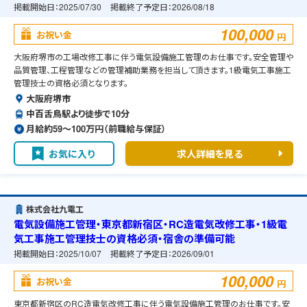
掲載開始日：
2025/07/30
掲載終了予定日：
2026/08/18
100,000
お祝い金
円
大阪府堺市の工場改修工事に伴う電気設備施工管理のお仕事です。安全管理や
品質管理、工程管理などの管理補助業務を担当して頂きます。1級電気工事施工
管理技士の資格必須となります。
大阪府堺市
中百舌鳥駅より徒歩で10分
月給約59〜100万円（前職給与保証）
お気に入り
求人詳細を見る
株式会社九電工
電気設備施工管理・東京都新宿区・RC造電気改修工事・1級電
気工事施工管理技士の資格必須・宿舎の準備可能
掲載開始日：
2025/10/07
掲載終了予定日：
2026/09/01
100,000
お祝い金
円
東京都新宿区のRC造電気改修工事に伴う電気設備施工管理のお仕事です。安