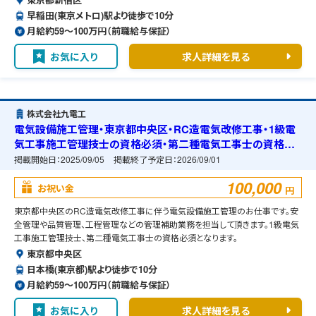
早稲田(東京メトロ)駅より徒歩で10分
月給約59〜100万円（前職給与保証）
お気に入り
求人詳細を見る
株式会社九電工
電気設備施工管理・東京都中央区・RC造電気改修工事・1級電
気工事施工管理技士の資格必須・第二種電気工事士の資格必
須・宿舎の準備可能
掲載開始日：
2025/09/05
掲載終了予定日：
2026/09/01
100,000
お祝い金
円
東京都中央区のRC造電気改修工事に伴う電気設備施工管理のお仕事です。安
全管理や品質管理、工程管理などの管理補助業務を担当して頂きます。1級電気
工事施工管理技士、第二種電気工事士の資格必須となります。
東京都中央区
日本橋(東京都)駅より徒歩で10分
月給約59〜100万円（前職給与保証）
お気に入り
求人詳細を見る