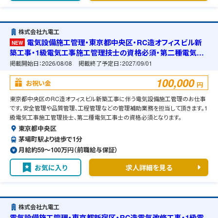
株式会社九電工
電気設備施工管理・東京都中央区・RC造オフィスビル新
NEW
築工事・1級電気工事施工管理技士の資格必須・第二種電気工
事士の資格必須・宿舎の準備可能
掲載開始日：
2026/08/08
掲載終了予定日：
2027/09/01
100,000
お祝い金
円
東京都中央区のRC造オフィスビル新築工事に伴う電気設備施工管理のお仕事
です。安全管理や品質管理、工程管理などの管理補助業務を担当して頂きます。1
級電気工事施工管理技士、第二種電気工事士の資格必須となります。
東京都中央区
茅場町駅より徒歩で1分
月給約59〜100万円（前職給与保証）
お気に入り
求人詳細を見る
株式会社九電工
電気設備施工管理・東京都新宿区・RC造電気改修工事・1級電