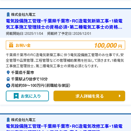
株式会社九電工
電気設備施工管理・千葉県千葉市・RC造電気新築工事・1級電
気工事施工管理技士の資格必須・第二種電気工事士の資格必
須・宿舎の準備可能
掲載開始日：
2025/11/04
掲載終了予定日：
2026/12/01
100,000
お祝い金
円
千葉県千葉市のRC造電気新築工事に伴う電気設備施工管理のお仕事です。安
全管理や品質管理、工程管理などの管理補助業務を担当して頂きます。1級電気
工事施工管理技士、第二種電気工事士の資格必須となります。
千葉県千葉市
千葉駅より徒歩で10分
月給約59〜100万円（前職給与保証）
お気に入り
求人詳細を見る
株式会社九電工
電気設備施工管理・千葉県千葉市・RC造電気改修工事・1級電