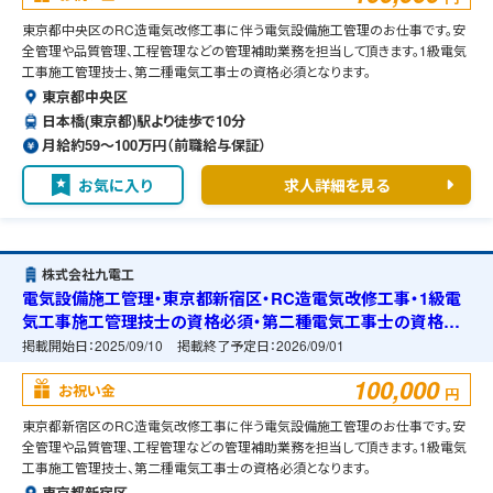
東京都中央区のRC造電気改修工事に伴う電気設備施工管理のお仕事です。安
全管理や品質管理、工程管理などの管理補助業務を担当して頂きます。1級電気
工事施工管理技士、第二種電気工事士の資格必須となります。
東京都中央区
日本橋(東京都)駅より徒歩で10分
月給約59〜100万円（前職給与保証）
お気に入り
求人詳細を見る
株式会社九電工
電気設備施工管理・東京都新宿区・RC造電気改修工事・1級電
気工事施工管理技士の資格必須・第二種電気工事士の資格必
須・宿舎の準備可能
掲載開始日：
2025/09/10
掲載終了予定日：
2026/09/01
100,000
お祝い金
円
東京都新宿区のRC造電気改修工事に伴う電気設備施工管理のお仕事です。安
全管理や品質管理、工程管理などの管理補助業務を担当して頂きます。1級電気
工事施工管理技士、第二種電気工事士の資格必須となります。
東京都新宿区