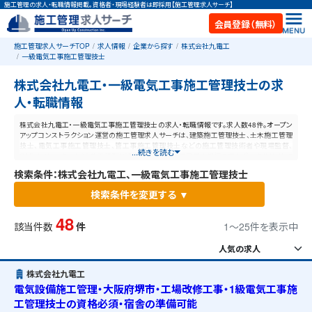
施工管理の求人・転職情報掲載。資格者・現場経験者は即採用【施工管理求人サーチ】
会員登録（無料）
施工管理求人サーチTOP
求人情報
企業から探す
株式会社九電工
一級電気工事施工管理技士
株式会社九電工・一級電気工事施工管理技士の求
人・転職情報
株式会社九電工・一級電気工事施工管理技士の求人・転職情報です。求人数48件。オープン
アップコンストラクション運営の施工管理求人サーチは、建築施工管理技士、土木施工管理
技士、電気工事施工管理技士、管工事施工管理技士などの施工管理技術者や現場監督、
...続きを読む
CADオペレーターなど、施工管理と建設業に特化した業界最大規模の求人ポータルサイトで
す。【毎日更新】業界最高水準の給与体系！あなたの資格や経験が活かせる仕事が見つかりま
検索条件：株式会社九電工、一級電気工事施工管理技士
す。
検索条件を変更する ▼
48
該当件数
件
1〜25件を表示中
株式会社九電工
電気設備施工管理・大阪府堺市・工場改修工事・1級電気工事施
工管理技士の資格必須・宿舎の準備可能