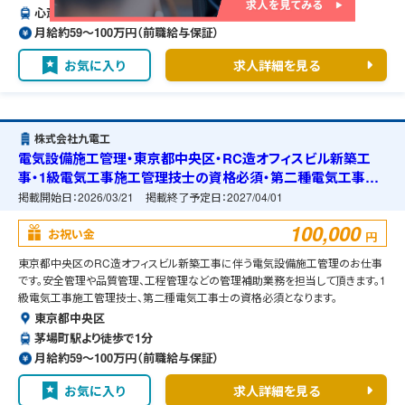
心斎橋駅より徒歩で10分
月給約59〜100万円（前職給与保証）
お気に入り
求人詳細を見る
株式会社九電工
電気設備施工管理・東京都中央区・RC造オフィスビル新築工
事・1級電気工事施工管理技士の資格必須・第二種電気工事士
の資格必須・宿舎の準備可能
掲載開始日：
2026/03/21
掲載終了予定日：
2027/04/01
100,000
お祝い金
円
東京都中央区のRC造オフィスビル新築工事に伴う電気設備施工管理のお仕事
です。安全管理や品質管理、工程管理などの管理補助業務を担当して頂きます。1
級電気工事施工管理技士、第二種電気工事士の資格必須となります。
東京都中央区
茅場町駅より徒歩で1分
月給約59〜100万円（前職給与保証）
お気に入り
求人詳細を見る