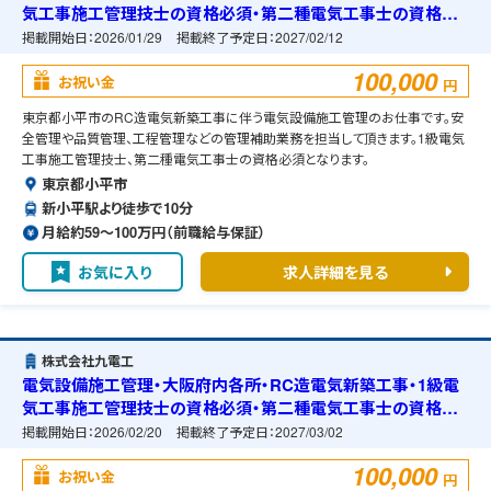
気工事施工管理技士の資格必須・第二種電気工事士の資格必
須・宿舎の準備可能
掲載開始日：
2026/01/29
掲載終了予定日：
2027/02/12
100,000
お祝い金
円
東京都小平市のRC造電気新築工事に伴う電気設備施工管理のお仕事です。安
全管理や品質管理、工程管理などの管理補助業務を担当して頂きます。1級電気
工事施工管理技士、第二種電気工事士の資格必須となります。
東京都小平市
新小平駅より徒歩で10分
月給約59〜100万円（前職給与保証）
お気に入り
求人詳細を見る
株式会社九電工
電気設備施工管理・大阪府内各所・RC造電気新築工事・1級電
気工事施工管理技士の資格必須・第二種電気工事士の資格必
須・宿舎の準備可能
掲載開始日：
2026/02/20
掲載終了予定日：
2027/03/02
100,000
お祝い金
円