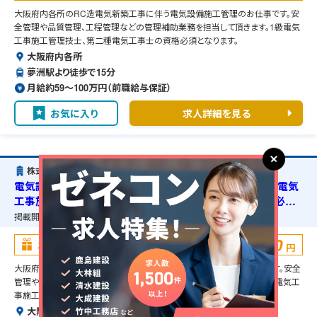
大阪府内各所のRC造電気新築工事に伴う電気設備施工管理のお仕事です。安
全管理や品質管理、工程管理などの管理補助業務を担当して頂きます。1級電気
工事施工管理技士、第二種電気工事士の資格必須となります。
大阪府内各所
夢洲駅より徒歩で15分
月給約59〜100万円（前職給与保証）
お気に入り
求人詳細を見る
株式会社九電工
電気設備施工管理・大阪府大阪市・S造工場新築工事・1級電気
工事施工管理技士の資格必須・第二種電気工事士の資格必須・
宿舎の準備可能
掲載開始日：
2026/07/24
掲載終了予定日：
2027/04/01
100,000
お祝い金
円
大阪府大阪市のS造工場新築工事に伴う電気設備施工管理のお仕事です。安全
管理や品質管理、工程管理などの管理補助業務を担当して頂きます。1級電気工
事施工管理技士、第二種電気工事士の資格必須となります。
大阪府大阪市