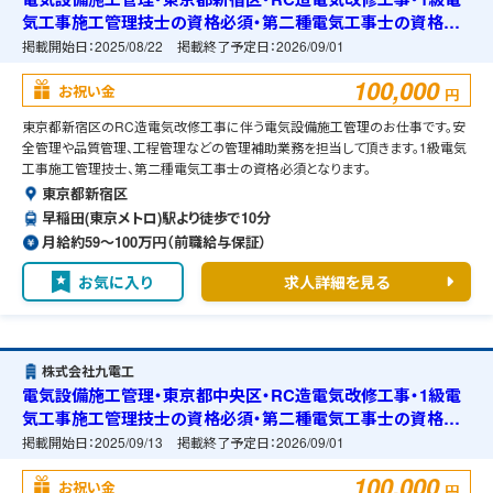
気工事施工管理技士の資格必須・第二種電気工事士の資格必
須・宿舎の準備可能
掲載開始日：
2025/08/22
掲載終了予定日：
2026/09/01
100,000
お祝い金
円
東京都新宿区のRC造電気改修工事に伴う電気設備施工管理のお仕事です。安
全管理や品質管理、工程管理などの管理補助業務を担当して頂きます。1級電気
工事施工管理技士、第二種電気工事士の資格必須となります。
東京都新宿区
早稲田(東京メトロ)駅より徒歩で10分
月給約59〜100万円（前職給与保証）
お気に入り
求人詳細を見る
株式会社九電工
電気設備施工管理・東京都中央区・RC造電気改修工事・1級電
気工事施工管理技士の資格必須・第二種電気工事士の資格必
須・宿舎の準備可能
掲載開始日：
2025/09/13
掲載終了予定日：
2026/09/01
100,000
お祝い金
円