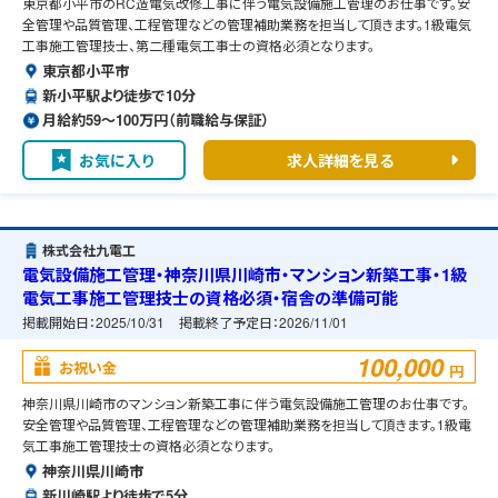
東京都小平市のRC造電気改修工事に伴う電気設備施工管理のお仕事です。安
全管理や品質管理、工程管理などの管理補助業務を担当して頂きます。1級電気
工事施工管理技士、第二種電気工事士の資格必須となります。
東京都小平市
新小平駅より徒歩で10分
月給約59〜100万円（前職給与保証）
お気に入り
求人詳細を見る
株式会社九電工
電気設備施工管理・神奈川県川崎市・マンション新築工事・1級
電気工事施工管理技士の資格必須・宿舎の準備可能
掲載開始日：
2025/10/31
掲載終了予定日：
2026/11/01
100,000
お祝い金
円
神奈川県川崎市のマンション新築工事に伴う電気設備施工管理のお仕事です。
安全管理や品質管理、工程管理などの管理補助業務を担当して頂きます。1級電
気工事施工管理技士の資格必須となります。
神奈川県川崎市
新川崎駅より徒歩で5分