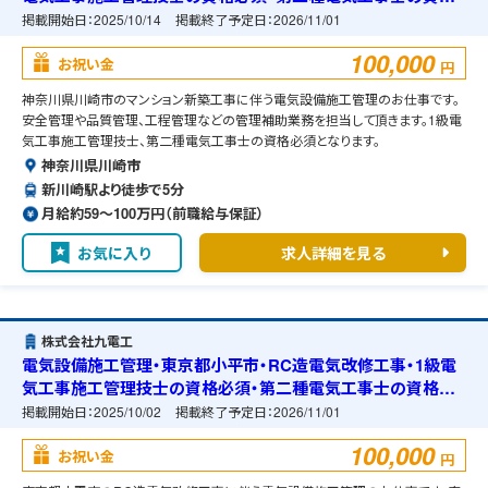
必須・宿舎の準備可能
掲載開始日：
2025/10/14
掲載終了予定日：
2026/11/01
100,000
お祝い金
円
神奈川県川崎市のマンション新築工事に伴う電気設備施工管理のお仕事です。
安全管理や品質管理、工程管理などの管理補助業務を担当して頂きます。1級電
気工事施工管理技士、第二種電気工事士の資格必須となります。
神奈川県川崎市
新川崎駅より徒歩で5分
月給約59〜100万円（前職給与保証）
お気に入り
求人詳細を見る
株式会社九電工
電気設備施工管理・東京都小平市・RC造電気改修工事・1級電
気工事施工管理技士の資格必須・第二種電気工事士の資格必
須・宿舎の準備可能
掲載開始日：
2025/10/02
掲載終了予定日：
2026/11/01
100,000
お祝い金
円