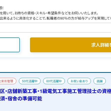
感！
を用いて、お持ちの資格・スキル・希望条件などをお伺いいたします。
出来るように具体化することで、転職者の90％の方が給与アップを実現して
求人詳細
出来形管理
50代活躍中
60代活躍中
お祝い金あり
店舗
電気工事施工管理技士
おすすめ求人
宿舎あり
区・店舗新築工事・1級電気工事施工管理技士の資
須・宿舎の準備可能