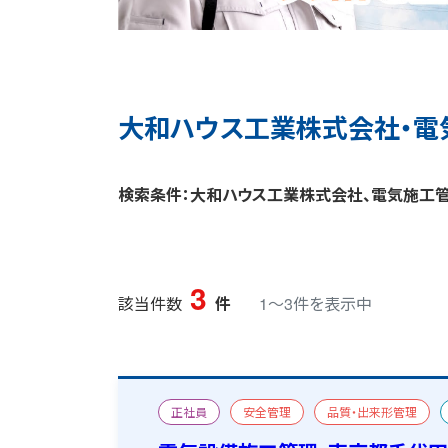
大和ハウス工業株式会社・電
検索条件：大和ハウス工業株式会社、電気施工
3
該当件数
件
1〜3件を表示中
正社員
安全管理
品質・出来形管理
おすすめ求人
宿舎あり