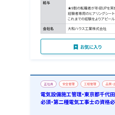
給与
★9割の転職者が年収UPを実
経験者専用のヒアリングシート
これまでの経験をよりアピール
会社名
大和ハウス工業株式会社
お気に入り
正社員
安全管理
工程管理
品質・
新築
新築
第二種電気工事士
一級
電気設備施工管理・東京都千代田
必須・第二種電気工事士の資格必