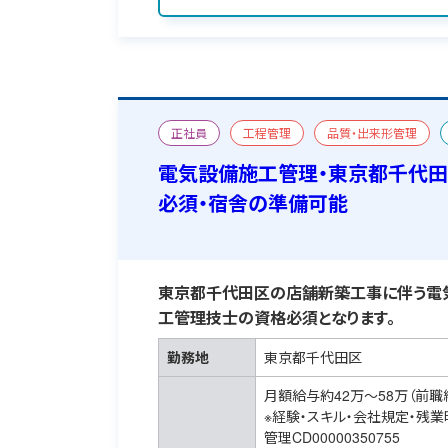
正社員
工程管理
品質・出来形管理
新築
二級電気工事施工管理技士
おすす
電気設備施工管理・東京都千代田
必須・宿舎の準備可能
東京都千代田区の店舗新築工事に伴う電
工管理技士の資格必須となります。
勤務地
東京都千代田区
月額給与約42万～58万（前職
※経験・スキル・会社規定・残
管理CD00000350755