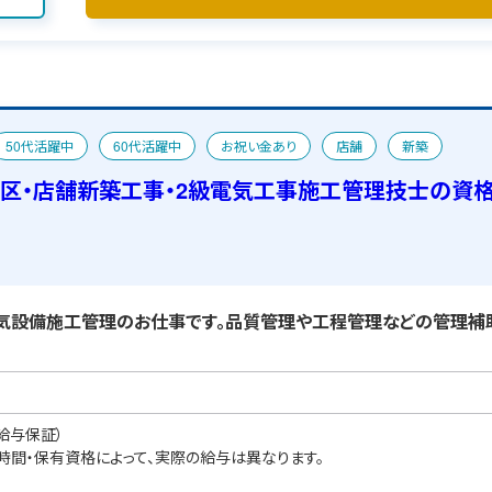
50代活躍中
60代活躍中
お祝い金あり
店舗
新築
め求人
宿舎あり
区・店舗新築工事・2級電気工事施工管理技士の資
気設備施工管理のお仕事です。品質管理や工程管理などの管理補助
給与保証）
業時間・保有資格によって、実際の給与は異なります。