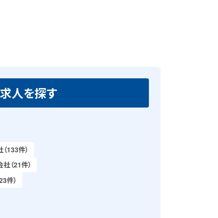
る求人を探す
133件）
社（21件）
3件）