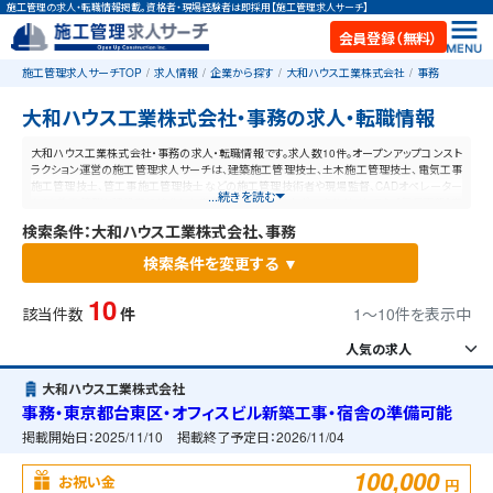
施工管理の求人・転職情報掲載。資格者・現場経験者は即採用【施工管理求人サーチ】
会員登録（無料）
施工管理求人サーチTOP
求人情報
企業から探す
大和ハウス工業株式会社
事務
大和ハウス工業株式会社・事務の求人・転職情報
大和ハウス工業株式会社・事務の求人・転職情報です。求人数10件。オープンアップコンスト
ラクション運営の施工管理求人サーチは、建築施工管理技士、土木施工管理技士、電気工事
施工管理技士、管工事施工管理技士などの施工管理技術者や現場監督、CADオペレーター
...続きを読む
など、施工管理と建設業に特化した業界最大規模の求人ポータルサイトです。【毎日更新】業
界最高水準の給与体系！あなたの資格や経験が活かせる仕事が見つかります。
検索条件：大和ハウス工業株式会社、事務
検索条件を変更する ▼
10
該当件数
件
1〜10件を表示中
大和ハウス工業株式会社
事務・東京都台東区・オフィスビル新築工事・宿舎の準備可能
掲載開始日：
2025/11/10
掲載終了予定日：
2026/11/04
100,000
お祝い金
円