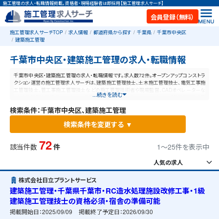
施工管理の求人・転職情報掲載。資格者・現場経験者は即採用【施工管理求人サーチ】
会員登録（無料）
施工管理求人サーチTOP
求人情報
都道府県から探す
千葉県
千葉市中央区
建築施工管理
千葉市中央区・建築施工管理の求人・転職情報
千葉市中央区・建築施工管理の求人・転職情報です。求人数72件。オープンアップコンストラ
クション運営の施工管理求人サーチは、建築施工管理技士、土木施工管理技士、電気工事施
工管理技士、管工事施工管理技士などの施工管理技術者や現場監督、CADオペレーターな
...続きを読む
ど、施工管理と建設業に特化した業界最大規模の求人ポータルサイトです。【毎日更新】業界
最高水準の給与体系！あなたの資格や経験が活かせる仕事が見つかります。
検索条件：千葉市中央区、建築施工管理
検索条件を変更する ▼
72
該当件数
件
1〜25件を表示中
株式会社日立プラントサービス
建築施工管理・千葉県千葉市・RC造水処理施設改修工事・1級
建築施工管理技士の資格必須・宿舎の準備可能
掲載開始日：
2025/09/09
掲載終了予定日：
2026/09/30