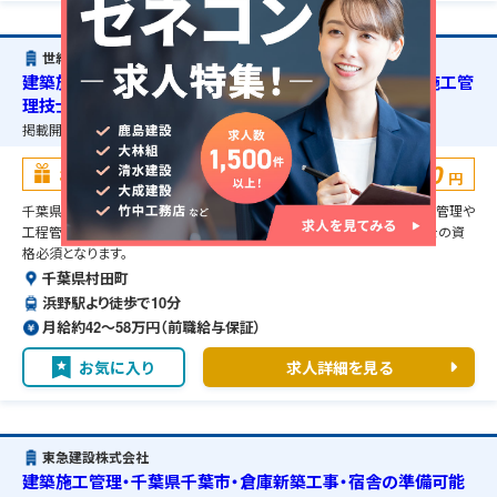
世紀東急工業株式会社
建築施工管理・千葉県村田町・建築物新築工事・2級建築施工管
理技士の資格必須・宿舎の準備可能
掲載開始日：
2025/09/30
掲載終了予定日：
2026/10/13
100,000
お祝い金
円
千葉県村田町の建築物新築工事に伴う建築施工管理のお仕事です。品質管理や
工程管理などの管理補助業務を担当して頂きます。2級建築施工管理技士の資
格必須となります。
千葉県村田町
浜野駅より徒歩で10分
月給約42〜58万円（前職給与保証）
お気に入り
求人詳細を見る
東急建設株式会社
建築施工管理・千葉県千葉市・倉庫新築工事・宿舎の準備可能