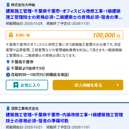
株式会社大林組
建築施工管理・千葉県千葉市・オフィスビル改修工事・1級建築
施工管理技士の資格必須・二級建築士の資格必須・宿舎の準備
可能
掲載開始日：
2025/10/28
掲載終了予定日：
2026/11/01
100,000
お祝い金
円
千葉県千葉市のオフィスビル改修工事に伴う建築施工管理のお仕事です。安全
管理や品質管理、工程管理などの管理補助業務を担当して頂きます。1級建築施
工管理技士、二級建築士の資格必須となります。
千葉県千葉市
千葉駅より徒歩で5分
月給約59〜100万円（前職給与保証）
お気に入り
求人詳細を見る
須賀工業株式会社
建築施工管理・千葉県千葉市・内装改修工事・1級建築施工管理
技士の資格必須・宿舎の準備可能
掲載開始日：
2025/10/21
掲載終了予定日：
2026/11/01