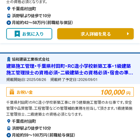
士の資格必須となります。
千葉県村田町
浜野駅より徒歩で10分
月給約42〜58万円（前職給与保証）
お気に入り
求人詳細を見る
協和建装工業株式会社
建築施工管理・千葉県村田町・RC造小学校新築工事・1級建築
施工管理技士の資格必須・二級建築士の資格必須・宿舎の準備
可能
掲載開始日：
2025/08/26
掲載終了予定日：
2026/09/01
100,000
お祝い金
円
千葉県村田町のRC造小学校新築工事に伴う建築施工管理のお仕事です。安全
管理や品質管理、工程管理などの管理補助業務を担当して頂きます。1級建築施
工管理技士、二級建築士の資格必須となります。
千葉県村田町
浜野駅より徒歩で10分
月給約59〜100万円（前職給与保証）