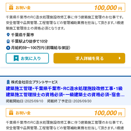
100,000
お祝い金
円
千葉県千葉市のRC造水処理施設改修工事に伴う建築施工管理のお仕事です。
安全管理や品質管理、工程管理などの管理補助業務を担当して頂きます。1級建
築施工管理技士の資格必須となります。
千葉県千葉市
千葉駅より徒歩で10分
月給約59〜100万円（前職給与保証）
お気に入り
求人詳細を見る
株式会社日立プラントサービス
建築施工管理・千葉県千葉市・RC造水処理施設改修工事・1級
建築施工管理技士の資格必須・一級建築士の資格必須・宿舎の
準備可能
掲載開始日：
2025/09/10
掲載終了予定日：
2026/09/30
100,000
お祝い金
円
千葉県千葉市のRC造水処理施設改修工事に伴う建築施工管理のお仕事です。
安全管理や品質管理、工程管理などの管理補助業務を担当して頂きます。1級建