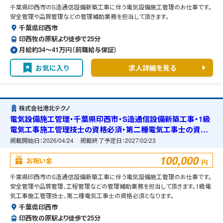
千葉県印西市のS造通信設備新築工事に伴う電気設備施工管理のお仕事です。
安全管理や品質管理などの管理補助業務を担当して頂きます。
千葉県印西市
印西牧の原駅より徒歩で25分
月給約34〜41万円（前職給与保証）
お気に入り
求人詳細を見る
株式会社港北テクノ
電気設備施工管理・千葉県印西市・S造通信設備新築工事・1級
電気工事施工管理技士の資格必須・第二種電気工事士の資格
必須・宿舎の準備可能
掲載開始日：
2026/04/24
掲載終了予定日：
2027/02/23
100,000
お祝い金
円
千葉県印西市のS造通信設備新築工事に伴う電気設備施工管理のお仕事です。
安全管理や品質管理、工程管理などの管理補助業務を担当して頂きます。1級電
気工事施工管理技士、第二種電気工事士の資格必須となります。
千葉県印西市
印西牧の原駅より徒歩で25分