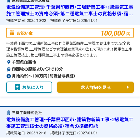
進和建設工業株式会社
電気設備施工管理・千葉県印西市・工場新築工事・1級電気工事
施工管理技士の資格必須・第二種電気工事士の資格必須・宿舎
の準備可能
掲載開始日：
2025/10/22
掲載終了予定日：
2026/11/01
100,000
お祝い金
円
千葉県印西市の工場新築工事に伴う電気設備施工管理のお仕事です。安全管
理や品質管理、工程管理などの管理補助業務を担当して頂きます。1級電気工事
施工管理技士、第二種電気工事士の資格必須となります。
千葉県印西市
印西牧の原駅よりバスで10分
月給約59〜100万円（前職給与保証）
お気に入り
求人詳細を見る
三機工業株式会社
電気設備施工管理・千葉県印西市・建築物新築工事・2級電気工
事施工管理技士の資格必須・宿舎の準備可能
掲載開始日：
2025/12/16
掲載終了予定日：
2027/01/01