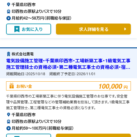
千葉県印西市
印西牧の原駅よりバスで10分
月給約42〜58万円（前職給与保証）
お気に入り
求人詳細を見る
株式会社鷹電
電気設備施工管理・千葉県印西市・工場新築工事・1級電気工事
施工管理技士の資格必須・第二種電気工事士の資格必須・宿舎
の準備可能
掲載開始日：
2025/10/18
掲載終了予定日：
2026/11/01
100,000
お祝い金
円
千葉県印西市の工場新築工事に伴う電気設備施工管理のお仕事です。安全管
理や品質管理、工程管理などの管理補助業務を担当して頂きます。1級電気工事
施工管理技士、第二種電気工事士の資格必須となります。
千葉県印西市
印西牧の原駅よりバスで10分
月給約59〜100万円（前職給与保証）