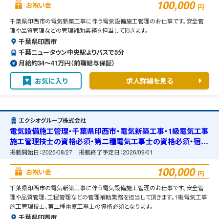
100,000
お祝い金
円
千葉県印西市の電気新築工事に伴う電気設備施工管理のお仕事です。安全管
理や品質管理などの管理補助業務を担当して頂きます。
千葉県印西市
千葉ニュータウン中央駅よりバスで5分
月給約34〜41万円（前職給与保証）
お気に入り
求人詳細を見る
エクシオグループ株式会社
電気設備施工管理・千葉県印西市・電気新築工事・1級電気工事
施工管理技士の資格必須・第二種電気工事士の資格必須・宿舎
の準備可能
掲載開始日：
2025/08/27
掲載終了予定日：
2026/09/01
100,000
お祝い金
円
千葉県印西市の電気新築工事に伴う電気設備施工管理のお仕事です。安全管
理や品質管理、工程管理などの管理補助業務を担当して頂きます。1級電気工事
施工管理技士、第二種電気工事士の資格必須となります。
千葉県印西市