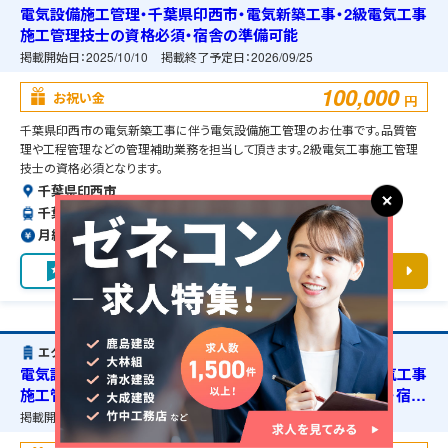
電気設備施工管理・千葉県印西市・電気新築工事・2級電気工事
施工管理技士の資格必須・宿舎の準備可能
掲載開始日：
2025/10/10
掲載終了予定日：
2026/09/25
100,000
お祝い金
円
千葉県印西市の電気新築工事に伴う電気設備施工管理のお仕事です。品質管
理や工程管理などの管理補助業務を担当して頂きます。2級電気工事施工管理
技士の資格必須となります。
千葉県印西市
千葉ニュータウン中央駅よりバスで5分
月給約42〜58万円（前職給与保証）
お気に入り
求人詳細を見る
エクシオグループ株式会社
電気設備施工管理・千葉県印西市・電気新築工事・1級電気工事
施工管理技士の資格必須・第二種電気工事士の資格必須・宿舎
の準備可能
掲載開始日：
2025/10/10
掲載終了予定日：
2026/09/25