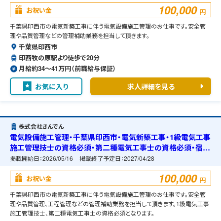
100,000
お祝い金
円
千葉県印西市の電気新築工事に伴う電気設備施工管理のお仕事です。安全管
理や品質管理などの管理補助業務を担当して頂きます。
千葉県印西市
印西牧の原駅より徒歩で20分
月給約34〜41万円（前職給与保証）
お気に入り
求人詳細を見る
株式会社きんでん
電気設備施工管理・千葉県印西市・電気新築工事・1級電気工事
施工管理技士の資格必須・第二種電気工事士の資格必須・宿舎
の準備可能
掲載開始日：
2026/05/16
掲載終了予定日：
2027/04/28
100,000
お祝い金
円
千葉県印西市の電気新築工事に伴う電気設備施工管理のお仕事です。安全管
理や品質管理、工程管理などの管理補助業務を担当して頂きます。1級電気工事
施工管理技士、第二種電気工事士の資格必須となります。