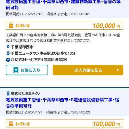
電気設備施工管理・千葉県印西市・建築物新築工事・宿舎の準
備可能
掲載開始日：
2025/12/16
掲載終了予定日：
2027/01/01
100,000
お祝い金
円
千葉県印西市の建築物新築工事に伴う電気設備施工管理のお仕事です。安全
管理や品質管理などの管理補助業務を担当して頂きます。
千葉県印西市
千葉ニュータウン中央駅より徒歩で10分
月給約34〜41万円（前職給与保証）
お気に入り
求人詳細を見る
株式会社港北テクノ
電気設備施工管理・千葉県印西市・S造通信設備新築工事・宿
舎の準備可能
掲載開始日：
2026/04/24
掲載終了予定日：
2027/02/23
100,000
お祝い金
円