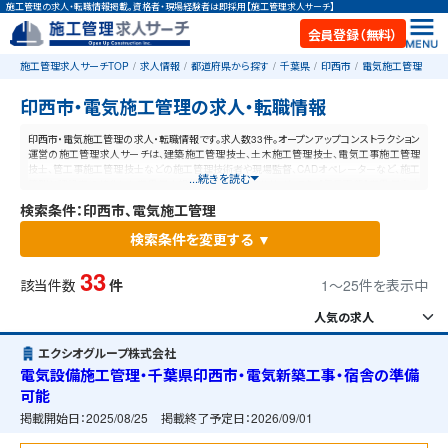
施工管理の求人・転職情報掲載。資格者・現場経験者は即採用【施工管理求人サーチ】
会員登録（無料）
施工管理求人サーチTOP
求人情報
都道府県から探す
千葉県
印西市
電気施工管理
印西市・電気施工管理の求人・転職情報
印西市・電気施工管理の求人・転職情報です。求人数33件。オープンアップコンストラクション
運営の施工管理求人サーチは、建築施工管理技士、土木施工管理技士、電気工事施工管理
技士、管工事施工管理技士などの施工管理技術者や現場監督、CADオペレーターなど、施工
...続きを読む
管理と建設業に特化した業界最大規模の求人ポータルサイトです。【毎日更新】業界最高水
準の給与体系！あなたの資格や経験が活かせる仕事が見つかります。
検索条件：印西市、電気施工管理
検索条件を変更する ▼
33
該当件数
件
1〜25件を表示中
エクシオグループ株式会社
電気設備施工管理・千葉県印西市・電気新築工事・宿舎の準備
可能
掲載開始日：
2025/08/25
掲載終了予定日：
2026/09/01