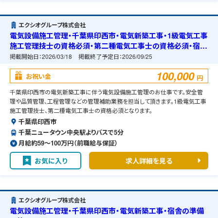
エクシオグループ株式会社
電気設備施工管理・千葉県印西市・電気新築工事・1級電気工事
施工管理技士の資格必須・第二種電気工事士の資格必須・宿舎
の準備可能
掲載開始日：
2026/03/18
掲載終了予定日：
2026/09/25
100,000
お祝い金
円
千葉県印西市の電気新築工事に伴う電気設備施工管理のお仕事です。安全管
理や品質管理、工程管理などの管理補助業務を担当して頂きます。1級電気工事
施工管理技士、第二種電気工事士の資格必須となります。
千葉県印西市
千葉ニュータウン中央駅よりバスで5分
月給約59〜100万円（前職給与保証）
お気に入り
求人詳細を見る
エクシオグループ株式会社
電気設備施工管理・千葉県印西市・電気新築工事・宿舎の準備