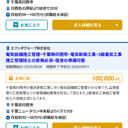
千葉県印西市
印西牧の原駅より徒歩で20分
月給約59〜100万円（前職給与保証）
お気に入り
求人詳細を見る
エクシオグループ株式会社
電気設備施工管理・千葉県印西市・電気新築工事・2級電気工事
施工管理技士の資格必須・宿舎の準備可能
掲載開始日：
2025/08/26
掲載終了予定日：
2026/09/01
100,000
お祝い金
円
千葉県印西市の電気新築工事に伴う電気設備施工管理のお仕事です。品質管
理や工程管理などの管理補助業務を担当して頂きます。2級電気工事施工管理
技士の資格必須となります。
千葉県印西市
千葉ニュータウン中央駅よりバスで5分
月給約42〜58万円（前職給与保証）
お気に入り
求人詳細を見る