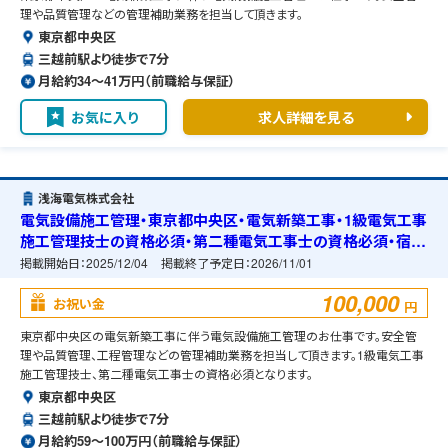
理や品質管理などの管理補助業務を担当して頂きます。
東京都中央区
三越前駅より徒歩で7分
月給約34〜41万円（前職給与保証）
お気に入り
求人詳細を見る
浅海電気株式会社
電気設備施工管理・東京都中央区・電気新築工事・1級電気工事
施工管理技士の資格必須・第二種電気工事士の資格必須・宿舎
の準備可能
掲載開始日：
2025/12/04
掲載終了予定日：
2026/11/01
100,000
お祝い金
円
東京都中央区の電気新築工事に伴う電気設備施工管理のお仕事です。安全管
理や品質管理、工程管理などの管理補助業務を担当して頂きます。1級電気工事
施工管理技士、第二種電気工事士の資格必須となります。
東京都中央区
三越前駅より徒歩で7分
月給約59〜100万円（前職給与保証）