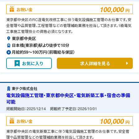
100,000
お祝い金
円
東京都中央区のRC造電気改修工事に伴う電気設備施工管理のお仕事です。安
全管理や品質管理、工程管理などの管理補助業務を担当して頂きます。1級電気
工事施工管理技士の資格必須となります。
東京都中央区
日本橋(東京都)駅より徒歩で10分
月給約59〜100万円（前職給与保証）
お気に入り
求人詳細を見る
東テク株式会社
電気設備施工管理・東京都中央区・電気新築工事・宿舎の準備
可能
掲載開始日：
2025/12/14
掲載終了予定日：
2026/10/01
100,000
お祝い金
円
東京都中央区の電気新築工事に伴う電気設備施工管理のお仕事です。安全管
理や品質管理などの管理補助業務を担当して頂きます。