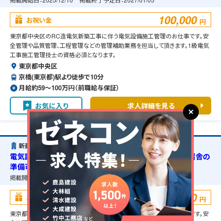
100,000
お祝い金
円
東京都中央区のRC造電気新築工事に伴う電気設備施工管理のお仕事です。安
全管理や品質管理、工程管理などの管理補助業務を担当して頂きます。1級電気
工事施工管理技士の資格必須となります。
東京都中央区
京橋(東京都)駅より徒歩で10分
月給約59〜100万円（前職給与保証）
お気に入り
求人詳細を見る
新菱冷熱工業株式会社
電気設備施工管理・東京都中央区・RC造電気新築工事・宿舎の
準備可能
掲載開始日：
2025/12/18
掲載終了予定日：
2027/01/05
100,000
お祝い金
円
東京都中央区のRC造電気新築工事に伴う電気設備施工管理のお仕事です。安