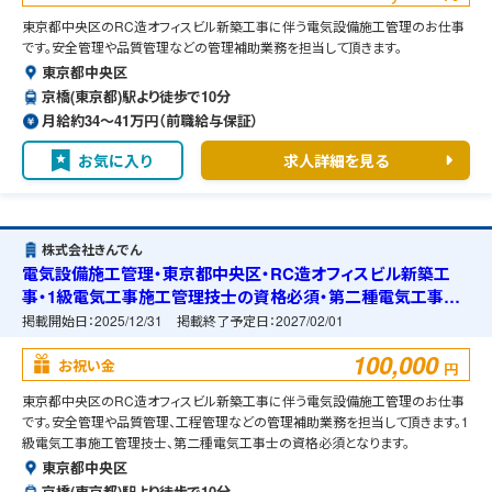
東京都中央区のRC造オフィスビル新築工事に伴う電気設備施工管理のお仕事
です。安全管理や品質管理などの管理補助業務を担当して頂きます。
東京都中央区
京橋(東京都)駅より徒歩で10分
月給約34〜41万円（前職給与保証）
お気に入り
求人詳細を見る
株式会社きんでん
電気設備施工管理・東京都中央区・RC造オフィスビル新築工
事・1級電気工事施工管理技士の資格必須・第二種電気工事士
の資格必須・宿舎の準備可能
掲載開始日：
2025/12/31
掲載終了予定日：
2027/02/01
100,000
お祝い金
円
東京都中央区のRC造オフィスビル新築工事に伴う電気設備施工管理のお仕事
です。安全管理や品質管理、工程管理などの管理補助業務を担当して頂きます。1
級電気工事施工管理技士、第二種電気工事士の資格必須となります。
東京都中央区
京橋(東京都)駅より徒歩で10分