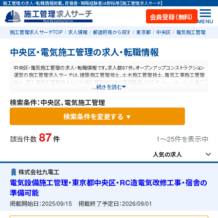
施工管理の求人・転職情報掲載。資格者・現場経験者は即採用【施工管理求人サーチ】
会員登録（無料）
施工管理求人サーチTOP
求人情報
都道府県から探す
東京都
中央区
電気施工管理
中央区・電気施工管理の求人・転職情報
中央区・電気施工管理の求人・転職情報です。求人数87件。オープンアップコンストラクション
運営の施工管理求人サーチは、建築施工管理技士、土木施工管理技士、電気工事施工管理
技士、管工事施工管理技士などの施工管理技術者や現場監督、CADオペレーターなど、施工
...続きを読む
管理と建設業に特化した業界最大規模の求人ポータルサイトです。【毎日更新】業界最高水
準の給与体系！あなたの資格や経験が活かせる仕事が見つかります。
検索条件：中央区、電気施工管理
検索条件を変更する ▼
87
該当件数
件
1〜25件を表示中
株式会社九電工
電気設備施工管理・東京都中央区・RC造電気改修工事・宿舎の
準備可能
掲載開始日：
2025/09/15
掲載終了予定日：
2026/09/01