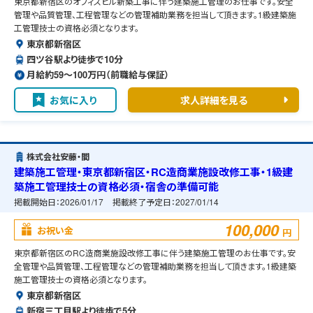
東京都新宿区のオフィスビル新築工事に伴う建築施工管理のお仕事です。安全
管理や品質管理、工程管理などの管理補助業務を担当して頂きます。1級建築施
工管理技士の資格必須となります。
東京都新宿区
四ツ谷駅より徒歩で10分
月給約59〜100万円（前職給与保証）
お気に入り
求人詳細を見る
株式会社安藤・間
建築施工管理・東京都新宿区・RC造商業施設改修工事・1級建
築施工管理技士の資格必須・宿舎の準備可能
掲載開始日：
2026/01/17
掲載終了予定日：
2027/01/14
100,000
お祝い金
円
東京都新宿区のRC造商業施設改修工事に伴う建築施工管理のお仕事です。安
全管理や品質管理、工程管理などの管理補助業務を担当して頂きます。1級建築
施工管理技士の資格必須となります。
東京都新宿区
新宿三丁目駅より徒歩で5分