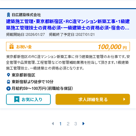
日広建設株式会社
建築施工管理・東京都新宿区・RC造マンション新築工事・1級建
築施工管理技士の資格必須・一級建築士の資格必須・宿舎の準
備可能
掲載開始日：
2026/01/27
掲載終了予定日：
2027/01/21
100,000
お祝い金
円
東京都新宿区のRC造マンション新築工事に伴う建築施工管理のお仕事です。安
全管理や品質管理、工程管理などの管理補助業務を担当して頂きます。1級建築
施工管理技士、一級建築士の資格必須となります。
東京都新宿区
東新宿駅より徒歩で10分
月給約59〜100万円（前職給与保証）
お気に入り
求人詳細を見る
1
2
3