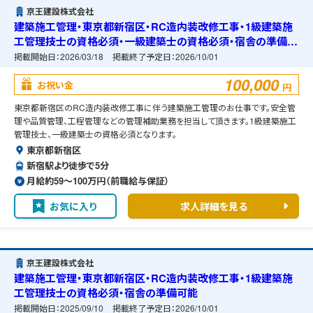
京王建設株式会社
建築施工管理・東京都新宿区・RC造内装改修工事・1級建築施
工管理技士の資格必須・一級建築士の資格必須・宿舎の準備可
能
掲載開始日：
2026/03/18
掲載終了予定日：
2026/10/01
100,000
お祝い金
円
東京都新宿区のRC造内装改修工事に伴う建築施工管理のお仕事です。安全管
理や品質管理、工程管理などの管理補助業務を担当して頂きます。1級建築施工
管理技士、一級建築士の資格必須となります。
東京都新宿区
新宿駅より徒歩で5分
月給約59〜100万円（前職給与保証）
お気に入り
求人詳細を見る
京王建設株式会社
建築施工管理・東京都新宿区・RC造内装改修工事・1級建築施
工管理技士の資格必須・宿舎の準備可能
掲載開始日：
2025/09/10
掲載終了予定日：
2026/10/01