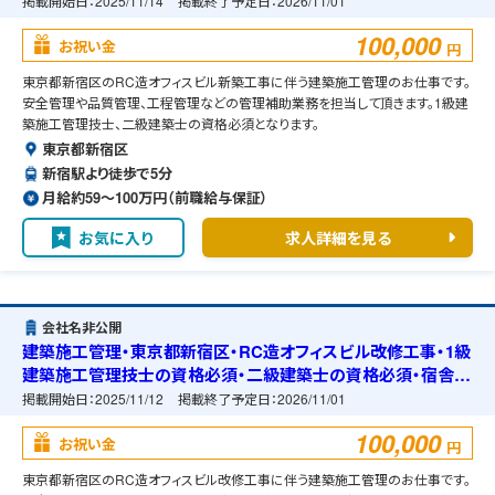
準備可能
掲載開始日：
2025/11/14
掲載終了予定日：
2026/11/01
100,000
お祝い金
円
東京都新宿区のRC造オフィスビル新築工事に伴う建築施工管理のお仕事です。
安全管理や品質管理、工程管理などの管理補助業務を担当して頂きます。1級建
築施工管理技士、二級建築士の資格必須となります。
東京都新宿区
新宿駅より徒歩で5分
月給約59〜100万円（前職給与保証）
お気に入り
求人詳細を見る
会社名非公開
建築施工管理・東京都新宿区・RC造オフィスビル改修工事・1級
建築施工管理技士の資格必須・二級建築士の資格必須・宿舎の
準備可能
掲載開始日：
2025/11/12
掲載終了予定日：
2026/11/01
100,000
お祝い金
円
東京都新宿区のRC造オフィスビル改修工事に伴う建築施工管理のお仕事です。