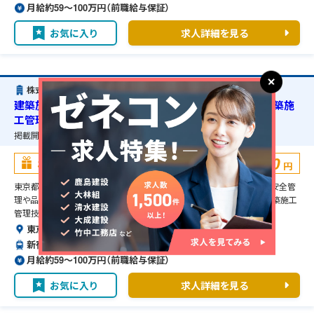
月給約59〜100万円（前職給与保証）
お気に入り
求人詳細を見る
株式会社三越伊勢丹プロパティ・デザイン
建築施工管理・東京都新宿区・マンション新築工事・1級建築施
工管理技士の資格必須・宿舎の準備可能
掲載開始日：
2026/02/27
掲載終了予定日：
2026/12/01
100,000
お祝い金
円
東京都新宿区のマンション新築工事に伴う建築施工管理のお仕事です。安全管
理や品質管理、工程管理などの管理補助業務を担当して頂きます。1級建築施工
管理技士の資格必須となります。
東京都新宿区
新宿駅より徒歩で10分
月給約59〜100万円（前職給与保証）
お気に入り
求人詳細を見る