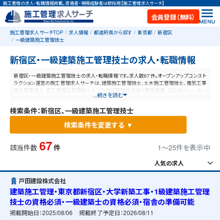
施工管理の求人・転職情報掲載。資格者・現場経験者は即採用【施工管理求人サーチ】
会員登録（無料）
施工管理求人サーチTOP
求人情報
都道府県から探す
東京都
新宿区
一級建築施工管理技士
新宿区・一級建築施工管理技士の求人・転職情報
新宿区・一級建築施工管理技士の求人・転職情報です。求人数67件。オープンアップコンスト
ラクション運営の施工管理求人サーチは、建築施工管理技士、土木施工管理技士、電気工事
施工管理技士、管工事施工管理技士などの施工管理技術者や現場監督、CADオペレーター
...続きを読む
など、施工管理と建設業に特化した業界最大規模の求人ポータルサイトです。【毎日更新】業
界最高水準の給与体系！あなたの資格や経験が活かせる仕事が見つかります。
検索条件：新宿区、一級建築施工管理技士
検索条件を変更する ▼
67
該当件数
件
1〜25件を表示中
戸田建設株式会社
建築施工管理・東京都新宿区・大学新築工事・1級建築施工管理
技士の資格必須・一級建築士の資格必須・宿舎の準備可能
掲載開始日：
2025/08/06
掲載終了予定日：
2026/08/11