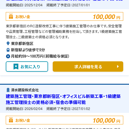
掲載開始日：
2025/12/04
掲載終了予定日：
2027/01/01
100,000
お祝い金
円
東京都新宿区のRC造駅改修工事に伴う建築施工管理のお仕事です。安全管理
や品質管理、工程管理などの管理補助業務を担当して頂きます。1級建築施工管
理技士、二級建築士の資格必須となります。
東京都新宿区
新宿駅より徒歩で5分
月給約59〜100万円（前職給与保証）
お気に入り
求人詳細を見る
清水建設株式会社
建築施工管理・東京都新宿区・オフィスビル新築工事・1級建築
施工管理技士の資格必須・宿舎の準備可能
掲載開始日：
2026/02/04
掲載終了予定日：
2027/01/02
100,000
お祝い金
円