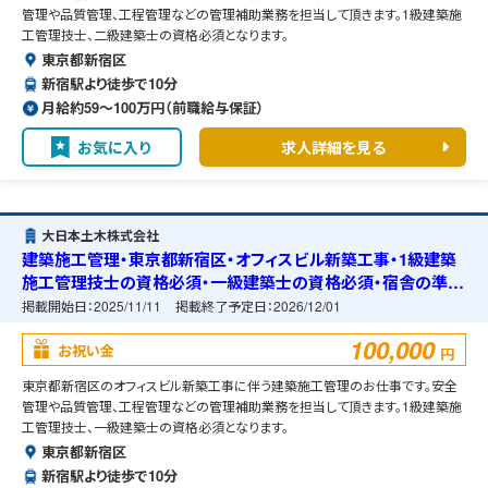
管理や品質管理、工程管理などの管理補助業務を担当して頂きます。1級建築施
工管理技士、二級建築士の資格必須となります。
東京都新宿区
新宿駅より徒歩で10分
月給約59〜100万円（前職給与保証）
お気に入り
求人詳細を見る
大日本土木株式会社
建築施工管理・東京都新宿区・オフィスビル新築工事・1級建築
施工管理技士の資格必須・一級建築士の資格必須・宿舎の準備
可能
掲載開始日：
2025/11/11
掲載終了予定日：
2026/12/01
100,000
お祝い金
円
東京都新宿区のオフィスビル新築工事に伴う建築施工管理のお仕事です。安全
管理や品質管理、工程管理などの管理補助業務を担当して頂きます。1級建築施
工管理技士、一級建築士の資格必須となります。
東京都新宿区
新宿駅より徒歩で10分