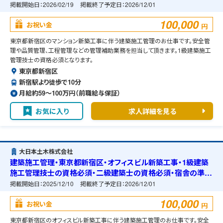
掲載開始日：
2026/02/19
掲載終了予定日：
2026/12/01
100,000
お祝い金
円
東京都新宿区のマンション新築工事に伴う建築施工管理のお仕事です。安全管
理や品質管理、工程管理などの管理補助業務を担当して頂きます。1級建築施工
管理技士の資格必須となります。
東京都新宿区
新宿駅より徒歩で10分
月給約59〜100万円（前職給与保証）
お気に入り
求人詳細を見る
大日本土木株式会社
建築施工管理・東京都新宿区・オフィスビル新築工事・1級建築
施工管理技士の資格必須・二級建築士の資格必須・宿舎の準備
可能
掲載開始日：
2025/12/10
掲載終了予定日：
2026/12/01
100,000
お祝い金
円
東京都新宿区のオフィスビル新築工事に伴う建築施工管理のお仕事です。安全