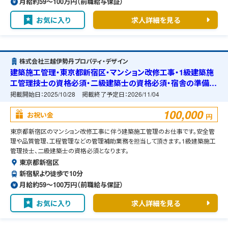
月給約59〜100万円（前職給与保証）
お気に入り
求人詳細を見る
株式会社三越伊勢丹プロパティ・デザイン
建築施工管理・東京都新宿区・マンション改修工事・1級建築施
工管理技士の資格必須・二級建築士の資格必須・宿舎の準備可
能
掲載開始日：
2025/10/28
掲載終了予定日：
2026/11/04
100,000
お祝い金
円
東京都新宿区のマンション改修工事に伴う建築施工管理のお仕事です。安全管
理や品質管理、工程管理などの管理補助業務を担当して頂きます。1級建築施工
管理技士、二級建築士の資格必須となります。
東京都新宿区
新宿駅より徒歩で10分
月給約59〜100万円（前職給与保証）
お気に入り
求人詳細を見る