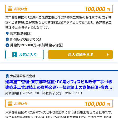
100,000
お祝い金
円
東京都新宿区のRC造内装改修工事に伴う建築施工管理のお仕事です。安全管
理や品質管理、工程管理などの管理補助業務を担当して頂きます。1級建築施工
管理技士の資格必須となります。
東京都新宿区
新宿駅より徒歩で5分
月給約59〜100万円（前職給与保証）
お気に入り
求人詳細を見る
大成建設株式会社
建築施工管理・東京都新宿区・RC造オフィスビル改修工事・1級
建築施工管理技士の資格必須・一級建築士の資格必須・宿舎の
準備可能
掲載開始日：
2025/10/28
掲載終了予定日：
2026/11/01
100,000
お祝い金
円
東京都新宿区のRC造オフィスビル改修工事に伴う建築施工管理のお仕事です。
安全管理や品質管理、工程管理などの管理補助業務を担当して頂きます。1級建