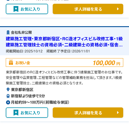
お気に入り
求人詳細を見る
会社名非公開
建築施工管理・東京都新宿区・RC造オフィスビル改修工事・1級
建築施工管理技士の資格必須・二級建築士の資格必須・宿舎の
準備可能
掲載開始日：
2025/10/12
掲載終了予定日：
2026/11/01
100,000
お祝い金
円
東京都新宿区のRC造オフィスビル改修工事に伴う建築施工管理のお仕事です。
安全管理や品質管理、工程管理などの管理補助業務を担当して頂きます。1級建
築施工管理技士、二級建築士の資格必須となります。
東京都新宿区
新宿駅より徒歩で5分
月給約59〜100万円（前職給与保証）
お気に入り
求人詳細を見る