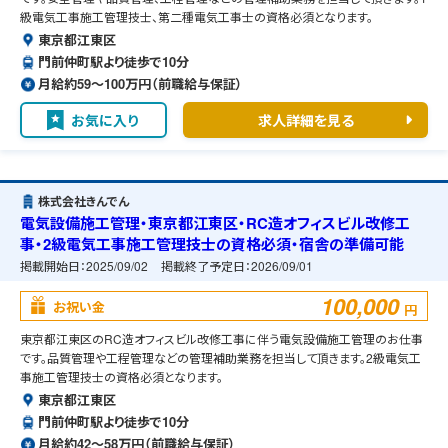
級電気工事施工管理技士、第二種電気工事士の資格必須となります。
東京都江東区
門前仲町駅より徒歩で10分
月給約59〜100万円（前職給与保証）
お気に入り
求人詳細を見る
株式会社きんでん
電気設備施工管理・東京都江東区・RC造オフィスビル改修工
事・2級電気工事施工管理技士の資格必須・宿舎の準備可能
掲載開始日：
2025/09/02
掲載終了予定日：
2026/09/01
100,000
お祝い金
円
東京都江東区のRC造オフィスビル改修工事に伴う電気設備施工管理のお仕事
です。品質管理や工程管理などの管理補助業務を担当して頂きます。2級電気工
事施工管理技士の資格必須となります。
東京都江東区
門前仲町駅より徒歩で10分
月給約42〜58万円（前職給与保証）