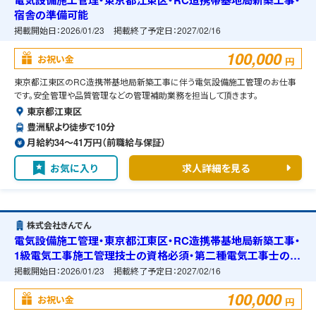
電気設備施工管理・東京都江東区・RC造携帯基地局新築工事・
宿舎の準備可能
掲載開始日：
2026/01/23
掲載終了予定日：
2027/02/16
100,000
お祝い金
円
東京都江東区のRC造携帯基地局新築工事に伴う電気設備施工管理のお仕事
です。安全管理や品質管理などの管理補助業務を担当して頂きます。
東京都江東区
豊洲駅より徒歩で10分
月給約34〜41万円（前職給与保証）
お気に入り
求人詳細を見る
株式会社きんでん
電気設備施工管理・東京都江東区・RC造携帯基地局新築工事・
1級電気工事施工管理技士の資格必須・第二種電気工事士の資
格必須・宿舎の準備可能
掲載開始日：
2026/01/23
掲載終了予定日：
2027/02/16
100,000
お祝い金
円