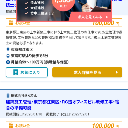
技士の資格必須・宿舎の準備可能
掲載開始日：
2025/12/04
掲載終了予定日：
2027/01/01
100,000
お祝い金
円
東京都江東区の土木新築工事に伴う土木施工管理のお仕事です。安全管理や品
質管理、工程管理などの管理補助業務を担当して頂きます。1級土木施工管理技
士の資格必須となります。
東京都江東区
東陽町駅より徒歩で5分
月給約59〜100万円（前職給与保証）
お気に入り
求人詳細を見る
株式会社きんでん
建築施工管理・東京都江東区・RC造オフィスビル改修工事・宿
舎の準備可能
掲載開始日：
2026/01/18
掲載終了予定日：
2027/02/01
100,000
お祝い金
円