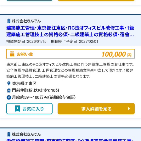
株式会社きんでん
建築施工管理・東京都江東区・RC造オフィスビル改修工事・1級
建築施工管理技士の資格必須・二級建築士の資格必須・宿舎の
準備可能
掲載開始日：
2026/01/15
掲載終了予定日：
2027/02/01
100,000
お祝い金
円
東京都江東区のRC造オフィスビル改修工事に伴う建築施工管理のお仕事です。
安全管理や品質管理、工程管理などの管理補助業務を担当して頂きます。1級建
築施工管理技士、二級建築士の資格必須となります。
東京都江東区
門前仲町駅より徒歩で10分
月給約59〜100万円（前職給与保証）
お気に入り
求人詳細を見る
株式会社きんでん