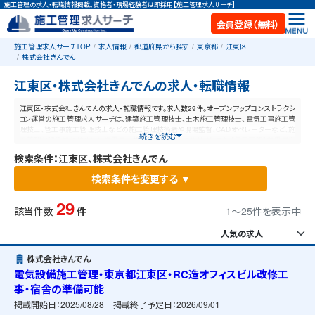
施工管理の求人・転職情報掲載。資格者・現場経験者は即採用【施工管理求人サーチ】
会員登録（無料）
施工管理求人サーチTOP
求人情報
都道府県から探す
東京都
江東区
株式会社きんでん
江東区・株式会社きんでんの求人・転職情報
江東区・株式会社きんでんの求人・転職情報です。求人数29件。オープンアップコンストラクシ
ョン運営の施工管理求人サーチは、建築施工管理技士、土木施工管理技士、電気工事施工管
理技士、管工事施工管理技士などの施工管理技術者や現場監督、CADオペレーターなど、施
...続きを読む
工管理と建設業に特化した業界最大規模の求人ポータルサイトです。【毎日更新】業界最高
水準の給与体系！あなたの資格や経験が活かせる仕事が見つかります。
検索条件：江東区、株式会社きんでん
検索条件を変更する ▼
29
該当件数
件
1〜25件を表示中
株式会社きんでん
電気設備施工管理・東京都江東区・RC造オフィスビル改修工
事・宿舎の準備可能
掲載開始日：
2025/08/28
掲載終了予定日：
2026/09/01