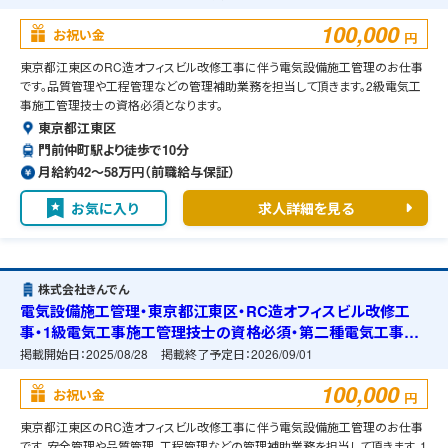
100,000
お祝い金
円
東京都江東区のRC造オフィスビル改修工事に伴う電気設備施工管理のお仕事
です。品質管理や工程管理などの管理補助業務を担当して頂きます。2級電気工
事施工管理技士の資格必須となります。
東京都江東区
門前仲町駅より徒歩で10分
月給約42〜58万円（前職給与保証）
お気に入り
求人詳細を見る
株式会社きんでん
電気設備施工管理・東京都江東区・RC造オフィスビル改修工
事・1級電気工事施工管理技士の資格必須・第二種電気工事士
の資格必須・宿舎の準備可能
掲載開始日：
2025/08/28
掲載終了予定日：
2026/09/01
100,000
お祝い金
円
東京都江東区のRC造オフィスビル改修工事に伴う電気設備施工管理のお仕事
です。安全管理や品質管理、工程管理などの管理補助業務を担当して頂きます。1