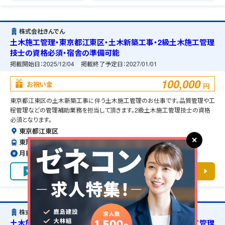
株式会社きんでん
土木施工管理・東京都江東区・土木新築工事・2級土木施工管理
技士の資格必須・宿舎の準備可能
掲載開始日：
2025/12/04
掲載終了予定日：
2027/01/01
100,000
お祝い金
円
東京都江東区の土木新築工事に伴う土木施工管理のお仕事です。品質管理や工
程管理などの管理補助業務を担当して頂きます。2級土木施工管理技士の資格
必須となります。
東京都江東区
東陽町駅より徒歩で5分
月給約42〜58万円（前職給与保証）
お気に入り
求人詳細を見る
株式会社きんでん
土木施工管理・東京都江東区・土木新築工事・1級土木施工管理