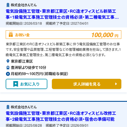
株式会社きんでん
電気設備施工管理・東京都江東区・RC造オフィスビル新築工
事・1級電気工事施工管理技士の資格必須・第二種電気工事士
の資格必須・宿舎の準備可能
掲載開始日：
2026/03/18
掲載終了予定日：
2027/04/01
100,000
お祝い金
円
東京都江東区のRC造オフィスビル新築工事に伴う電気設備施工管理のお仕事
です。安全管理や品質管理、工程管理などの管理補助業務を担当して頂きます。1
級電気工事施工管理技士、第二種電気工事士の資格必須となります。
東京都江東区
豊洲駅より徒歩で10分
月給約59〜100万円（前職給与保証）
お気に入り
求人詳細を見る
株式会社きんでん
電気設備施工管理・東京都江東区・RC造オフィスビル改修工
事・2級電気工事施工管理技士の資格必須・宿舎の準備可能
掲載開始日：
2025/08/28
掲載終了予定日：
2026/09/01