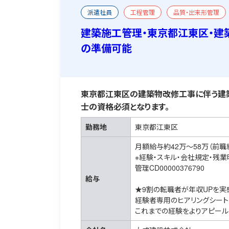
派遣社員
工程管理
品質・出来形管理
二級建築施工管理技士
おすすめ求人
宿
建築施工管理・東京都江東区・建
の準備可能
東京都江東区の建築物改修工事に伴う建
士の資格必須となります。
勤務地
東京都江東区
月額給与約42万～58万（前職
※経験・スキル・会社規定・残
管理CD00000376790
給与
★9割の転職者が年収UPを実
経験者専用のヒアリングシート
これまでの経験をよりアピール