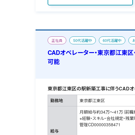
正社員
50代活躍中
60代活躍中
CAD求人特集
宿舎あり
CADオペレーター・東京都江東区
可能
東京都江東区の駅新築工事に伴うCADオペ
勤務地
東京都江東区
月額給与約34万～41万（前職
※経験・スキル・会社規定・残
管理CD00000358471
給与