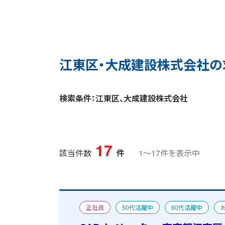
江東区・大成建設株式会社の
検索条件：江東区、大成建設株式会社
17
該当件数
件
1〜17件を表示中
正社員
50代活躍中
60代活躍中
CAD求人特集
宿舎あり