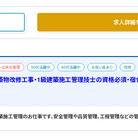
求人詳細
・出来形管理
50代活躍中
60代活躍中
お祝い金あり
改修
舎あり
築物改修工事・1級建築施工管理技士の資格必須・宿
施工管理のお仕事です。安全管理や品質管理、工程管理などの管