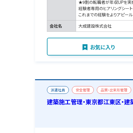
★9割の転職者が年収UPを実
経験者専用のヒアリングシート
これまでの経験をよりアピール
会社名
大成建設株式会社
お気に入り
派遣社員
安全管理
品質・出来形管理
おすすめ求人
宿舎あり
建築施工管理・東京都江東区・建