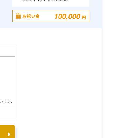
100,000
お祝い金
円
います。