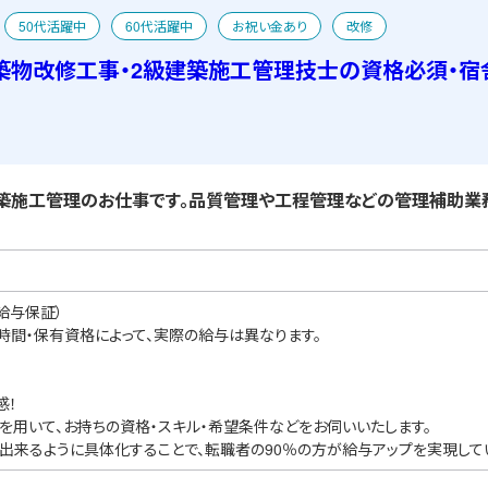
50代活躍中
60代活躍中
お祝い金あり
改修
舎あり
築物改修工事・2級建築施工管理技士の資格必須・宿
築施工管理のお仕事です。品質管理や工程管理などの管理補助業務
給与保証）
業時間・保有資格によって、実際の給与は異なります。
感！
を用いて、お持ちの資格・スキル・希望条件などをお伺いいたします。
出来るように具体化することで、転職者の90％の方が給与アップを実現して