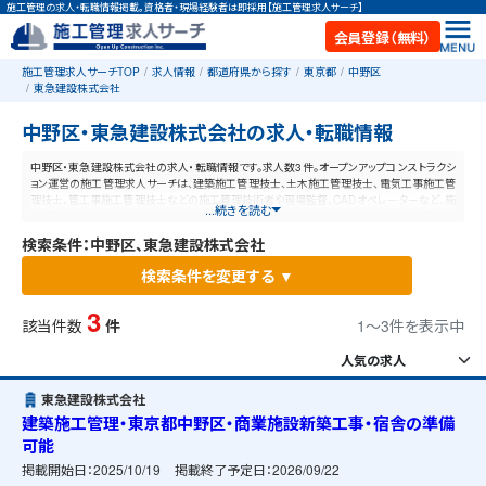
施工管理の求人・転職情報掲載。資格者・現場経験者は即採用【施工管理求人サーチ】
会員登録（無料）
施工管理求人サーチTOP
求人情報
都道府県から探す
東京都
中野区
東急建設株式会社
中野区・東急建設株式会社の求人・転職情報
中野区・東急建設株式会社の求人・転職情報です。求人数3件。オープンアップコンストラクシ
ョン運営の施工管理求人サーチは、建築施工管理技士、土木施工管理技士、電気工事施工管
理技士、管工事施工管理技士などの施工管理技術者や現場監督、CADオペレーターなど、施
...続きを読む
工管理と建設業に特化した業界最大規模の求人ポータルサイトです。【毎日更新】業界最高
水準の給与体系！あなたの資格や経験が活かせる仕事が見つかります。
検索条件：中野区、東急建設株式会社
検索条件を変更する ▼
3
該当件数
件
1〜3件を表示中
東急建設株式会社
建築施工管理・東京都中野区・商業施設新築工事・宿舎の準備
可能
掲載開始日：
2025/10/19
掲載終了予定日：
2026/09/22