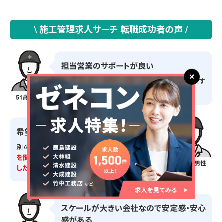
\ 施工管理求人サーチ 転職成功者の声 /
担当営業のサポートが良い
在籍証明書や源泉徴収票など
の必要な書類をす
ぐ準備してくれるため、仕事に集中できます。
51歳・男性
希望条件に合った仕事を紹介してもらえた
別の業務をしたいと相談したところ、
細かく要望
を聞いてくれ希望通りの現場を紹介してもらえま
50歳・男性
した。
スケールが大きい会社なので安定感・安心
感がある