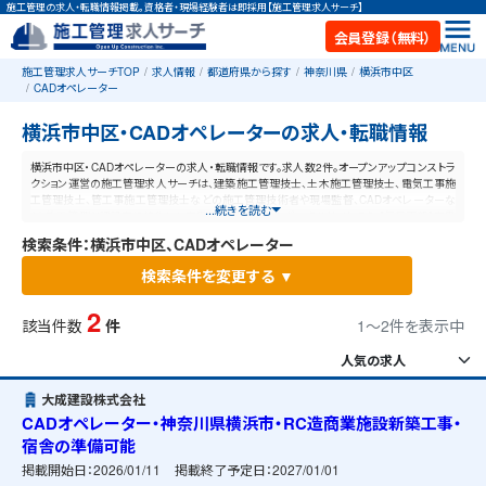
施工管理の求人・転職情報掲載。資格者・現場経験者は即採用【施工管理求人サーチ】
会員登録（無料）
施工管理求人サーチTOP
求人情報
都道府県から探す
神奈川県
横浜市中区
CADオペレーター
横浜市中区・CADオペレーターの求人・転職情報
横浜市中区・CADオペレーターの求人・転職情報です。求人数2件。オープンアップコンストラ
クション運営の施工管理求人サーチは、建築施工管理技士、土木施工管理技士、電気工事施
工管理技士、管工事施工管理技士などの施工管理技術者や現場監督、CADオペレーターな
...続きを読む
ど、施工管理と建設業に特化した業界最大規模の求人ポータルサイトです。【毎日更新】業界
最高水準の給与体系！あなたの資格や経験が活かせる仕事が見つかります。
検索条件：横浜市中区、CADオペレーター
検索条件を変更する ▼
2
該当件数
件
1〜2件を表示中
大成建設株式会社
CADオペレーター・神奈川県横浜市・RC造商業施設新築工事・
宿舎の準備可能
掲載開始日：
2026/01/11
掲載終了予定日：
2027/01/01