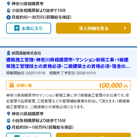
神奈川県相模原市
小田急相模原駅より徒歩で15分
月給約42〜58万円（前職給与保証）
お気に入り
求人詳細を見る
前田道路株式会社
建築施工管理・神奈川県相模原市・マンション新築工事・1級建
築施工管理技士の資格必須・二級建築士の資格必須・宿舎の準
備可能
掲載開始日：
2025/10/19
掲載終了予定日：
2026/10/10
100,000
お祝い金
円
神奈川県相模原市のマンション新築工事に伴う建築施工管理のお仕事です。安
全管理や品質管理、工程管理などの管理補助業務を担当して頂きます。1級建築
施工管理技士、二級建築士の資格必須となります。
神奈川県相模原市
小田急相模原駅より徒歩で15分
月給約59〜100万円（前職給与保証）