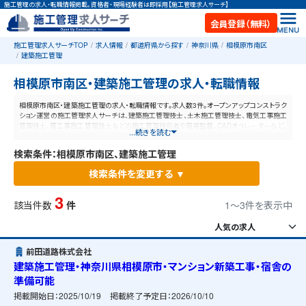
施工管理の求人・転職情報掲載。資格者・現場経験者は即採用【施工管理求人サーチ】
会員登録（無料）
施工管理求人サーチTOP
求人情報
都道府県から探す
神奈川県
相模原市南区
建築施工管理
相模原市南区・建築施工管理の求人・転職情報
相模原市南区・建築施工管理の求人・転職情報です。求人数3件。オープンアップコンストラク
ション運営の施工管理求人サーチは、建築施工管理技士、土木施工管理技士、電気工事施工
管理技士、管工事施工管理技士などの施工管理技術者や現場監督、CADオペレーターなど、
...続きを読む
施工管理と建設業に特化した業界最大規模の求人ポータルサイトです。【毎日更新】業界最
高水準の給与体系！あなたの資格や経験が活かせる仕事が見つかります。
検索条件：相模原市南区、建築施工管理
検索条件を変更する ▼
3
該当件数
件
1〜3件を表示中
前田道路株式会社
建築施工管理・神奈川県相模原市・マンション新築工事・宿舎の
準備可能
掲載開始日：
2025/10/19
掲載終了予定日：
2026/10/10