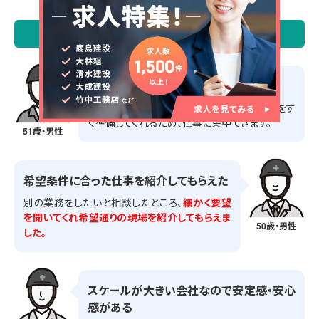
\ 施工管理求人サーチ 転職成功者の声 /
担当営業のサポートが良い
在籍証明書や源泉徴収票など
の必要な書類をす
ぐ準備してくれるため、仕事に集中できます。
51歳・男性
希望条件に合った仕事を紹介してもらえた
別の業務をしたいと相談したところ、
細かく要望
を聞いてくれ希望通りの現場を紹介してもらえま
50歳・男性
した。
スケールが大きい会社なので安定感・安心
感がある