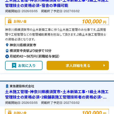
土木施工管理・神奈川県横須賀市・土木新築工事・2級土木施工
管理技士の資格必須・宿舎の準備可能
掲載開始日：
2026/03/05
掲載終了予定日：
2027/03/02
100,000
お祝い金
円
神奈川県横須賀市の土木新築工事に伴う土木施工管理のお仕事です。品質管
理や工程管理などの管理補助業務を担当して頂きます。2級土木施工管理技士
の資格必須となります。
神奈川県横須賀市
横須賀中央駅より徒歩で10分
月給約42〜58万円（前職給与保証）
お気に入り
求人詳細を見る
東急建設株式会社
土木施工管理・神奈川県横須賀市・土木新築工事・1級土木施工
管理技士の資格必須・2級舗装施工管理技術者の資格必須・宿
舎の準備可能
掲載開始日：
2026/03/05
掲載終了予定日：
2027/03/02
100,000
お祝い金
円