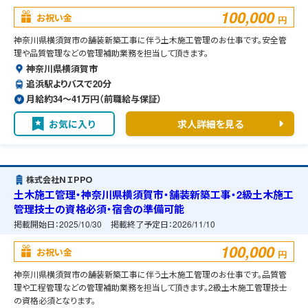
100,000
お祝い金
円
神奈川県横須賀市の舗装新築工事に伴う土木施工管理のお仕事です。安全管
理や品質管理などの管理補助業務を担当して頂きます。
神奈川県横須賀市
追浜駅よりバスで20分
月給約34〜41万円（前職給与保証）
お気に入り
求人詳細を見る
株式会社ＮＩＰＰＯ
土木施工管理・神奈川県横須賀市・舗装新築工事・2級土木施工
管理技士の資格必須・宿舎の準備可能
掲載開始日：
2025/10/30
掲載終了予定日：
2026/11/10
100,000
お祝い金
円
神奈川県横須賀市の舗装新築工事に伴う土木施工管理のお仕事です。品質管
理や工程管理などの管理補助業務を担当して頂きます。2級土木施工管理技士
の資格必須となります。