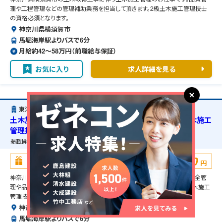
理や工程管理などの管理補助業務を担当して頂きます。2級土木施工管理技士
の資格必須となります。
神奈川県横須賀市
馬堀海岸駅よりバスで6分
月給約42〜58万円（前職給与保証）
お気に入り
求人詳細を見る
東洋建設株式会社
土木施工管理・神奈川県横須賀市・土木改修工事・1級土木施工
管理技士の資格必須・宿舎の準備可能
掲載開始日：
2026/06/20
掲載終了予定日：
2027/07/01
100,000
お祝い金
円
神奈川県横須賀市の土木改修工事に伴う土木施工管理のお仕事です。安全管
理や品質管理、工程管理などの管理補助業務を担当して頂きます。1級土木施工
管理技士の資格必須となります。
神奈川県横須賀市
馬堀海岸駅よりバスで6分