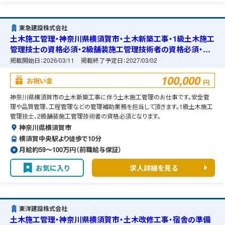
東急建設株式会社
土木施工管理・神奈川県横須賀市・土木新築工事・1級土木施工
管理技士の資格必須・2級舗装施工管理技術者の資格必須・宿
舎の準備可能
掲載開始日：
2026/03/11
掲載終了予定日：
2027/03/02
100,000
お祝い金
円
神奈川県横須賀市の土木新築工事に伴う土木施工管理のお仕事です。安全管
理や品質管理、工程管理などの管理補助業務を担当して頂きます。1級土木施工
管理技士、2級舗装施工管理技術者の資格必須となります。
神奈川県横須賀市
横須賀中央駅より徒歩で10分
月給約59〜100万円（前職給与保証）
お気に入り
求人詳細を見る
東洋建設株式会社
土木施工管理・神奈川県横須賀市・土木改修工事・宿舎の準備