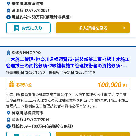
神奈川県横須賀市
追浜駅よりバスで20分
月給約42〜58万円（前職給与保証）
お気に入り
求人詳細を見る
株式会社ＮＩＰＰＯ
土木施工管理・神奈川県横須賀市・舗装新築工事・1級土木施工
管理技士の資格必須・2級舗装施工管理技術者の資格必須・宿
舎の準備可能
掲載開始日：
2025/10/30
掲載終了予定日：
2026/11/10
100,000
お祝い金
円
神奈川県横須賀市の舗装新築工事に伴う土木施工管理のお仕事です。安全管
理や品質管理、工程管理などの管理補助業務を担当して頂きます。1級土木施工
管理技士、2級舗装施工管理技術者の資格必須となります。
神奈川県横須賀市
追浜駅よりバスで20分
月給約59〜100万円（前職給与保証）