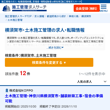
施工管理の求人・転職情報掲載。資格者・現場経験者は即採用【施工管理求人サーチ】
会員登録（無料）
施工管理求人サーチTOP
求人情報
都道府県から探す
神奈川県
横須賀市
土木施工管理
横須賀市・土木施工管理の求人・転職情報
横須賀市・土木施工管理の求人・転職情報です。求人数12件。オープンアップコンストラクショ
ン運営の施工管理求人サーチは、建築施工管理技士、土木施工管理技士、電気工事施工管理
技士、管工事施工管理技士などの施工管理技術者や現場監督、CADオペレーターなど、施工
...続きを読む
管理と建設業に特化した業界最大規模の求人ポータルサイトです。【毎日更新】業界最高水
準の給与体系！あなたの資格や経験が活かせる仕事が見つかります。
検索条件：横須賀市、土木施工管理
検索条件を変更する ▼
12
該当件数
件
1〜12件を表示中
株式会社ＮＩＰＰＯ
土木施工管理・神奈川県横須賀市・舗装新築工事・宿舎の準備
可能
掲載開始日：
2025/10/30
掲載終了予定日：
2026/11/10