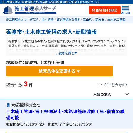
施工管理の求人・転職情報掲載。資格者・現場経験者は即採用【施工管理求人サーチ】
会員登録（無料）
施工管理求人サーチTOP
求人情報
都道府県から探す
富山県
砺波市
土木施工管理
砺波市・土木施工管理の求人・転職情報
砺波市・土木施工管理の求人・転職情報です。求人数3件。オープンアップコンストラクション
運営の施工管理求人サーチは、建築施工管理技士、土木施工管理技士、電気工事施工管理
技士、管工事施工管理技士などの施工管理技術者や現場監督、CADオペレーターなど、施工
...続きを読む
管理と建設業に特化した業界最大規模の求人ポータルサイトです。【毎日更新】業界最高水
準の給与体系！あなたの資格や経験が活かせる仕事が見つかります。
検索条件：砺波市、土木施工管理
検索条件を変更する ▼
3
該当件数
件
1〜3件を表示中
大成建設株式会社
土木施工管理・富山県砺波市・水処理施設改修工事・宿舎の準
備可能
掲載開始日：
2026/04/23
掲載終了予定日：
2027/05/01