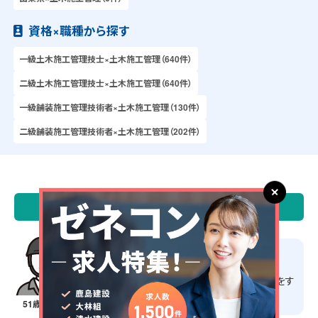
資格×職種から探す
一級土木施工管理技士×土木施工管理（640件）
二級土木施工管理技士×土木施工管理（640件）
一級舗装施工管理技術者×土木施工管理（130件）
二級舗装施工管理技術者×土木施工管理（202件）
\ 施工管理求人サーチ 転職成功者の声 /
担当営業のサポートが良い
在籍証明書や源泉徴収票など
の必要な書類をす
ぐ準備してくれるため、仕事に集中できます。
51歳・男性