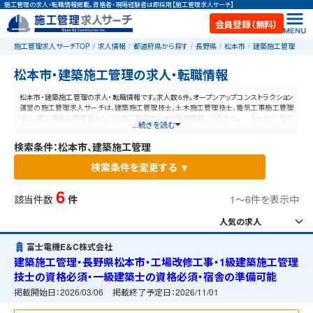
施工管理の求人・転職情報掲載。資格者・現場経験者は即採用【施工管理求人サーチ】
会員登録（無料）
施工管理求人サーチTOP
求人情報
都道府県から探す
長野県
松本市
建築施工管理
松本市・建築施工管理の求人・転職情報
松本市・建築施工管理の求人・転職情報です。求人数6件。オープンアップコンストラクション
運営の施工管理求人サーチは、建築施工管理技士、土木施工管理技士、電気工事施工管理
技士、管工事施工管理技士などの施工管理技術者や現場監督、CADオペレーターなど、施工
...続きを読む
管理と建設業に特化した業界最大規模の求人ポータルサイトです。【毎日更新】業界最高水
準の給与体系！あなたの資格や経験が活かせる仕事が見つかります。
検索条件：松本市、建築施工管理
検索条件を変更する ▼
6
該当件数
件
1〜6件を表示中
富士電機E＆C株式会社
建築施工管理・長野県松本市・工場改修工事・1級建築施工管理
技士の資格必須・一級建築士の資格必須・宿舎の準備可能
掲載開始日：
2026/03/06
掲載終了予定日：
2026/11/01