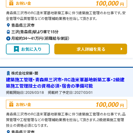
100,000
お祝い金
円
青森県三沢市のRC造米軍基地新築工事に伴う建築施工管理のお仕事です。安
全管理や品質管理などの管理補助業務を担当して頂きます。
青森県三沢市
三沢(青森県)駅より車で15分
月給約34〜41万円（前職給与保証）
お気に入り
求人詳細を見る
株式会社安藤・間
建築施工管理・青森県三沢市・RC造米軍基地新築工事・2級建
築施工管理技士の資格必須・宿舎の準備可能
掲載開始日：
2026/03/18
掲載終了予定日：
2027/03/01
100,000
お祝い金
円
青森県三沢市のRC造米軍基地新築工事に伴う建築施工管理のお仕事です。品
質管理や工程管理などの管理補助業務を担当して頂きます。2級建築施工管理
技士の資格必須となります。
青森県三沢市