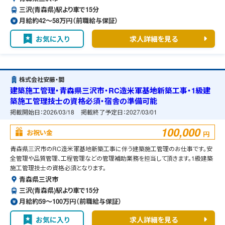
三沢(青森県)駅より車で15分
月給約42〜58万円（前職給与保証）
お気に入り
求人詳細を見る
株式会社安藤・間
建築施工管理・青森県三沢市・RC造米軍基地新築工事・1級建
築施工管理技士の資格必須・宿舎の準備可能
掲載開始日：
2026/03/18
掲載終了予定日：
2027/03/01
100,000
お祝い金
円
青森県三沢市のRC造米軍基地新築工事に伴う建築施工管理のお仕事です。安
全管理や品質管理、工程管理などの管理補助業務を担当して頂きます。1級建築
施工管理技士の資格必須となります。
青森県三沢市
三沢(青森県)駅より車で15分
月給約59〜100万円（前職給与保証）
お気に入り
求人詳細を見る