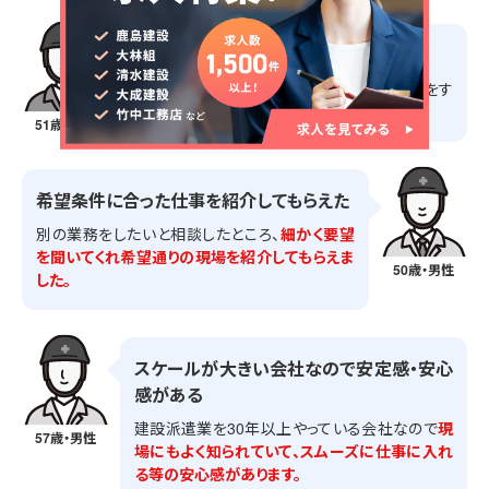
担当営業のサポートが良い
在籍証明書や源泉徴収票など
の必要な書類をす
ぐ準備してくれるため、仕事に集中できます。
51歳・男性
希望条件に合った仕事を紹介してもらえた
別の業務をしたいと相談したところ、
細かく要望
を聞いてくれ希望通りの現場を紹介してもらえま
50歳・男性
した。
スケールが大きい会社なので安定感・安心
感がある
建設派遣業を30年以上やっている会社なので
現
57歳・男性
場にもよく知られていて、スムーズに仕事に入れ
る等の安心感があります。