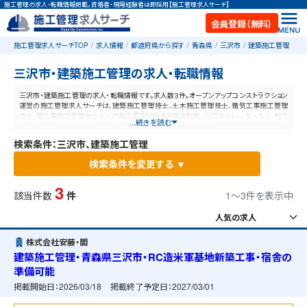
施工管理の求人・転職情報掲載。資格者・現場経験者は即採用【施工管理求人サーチ】
会員登録（無料）
施工管理求人サーチTOP
求人情報
都道府県から探す
青森県
三沢市
建築施工管理
三沢市・建築施工管理の求人・転職情報
三沢市・建築施工管理の求人・転職情報です。求人数3件。オープンアップコンストラクション
運営の施工管理求人サーチは、建築施工管理技士、土木施工管理技士、電気工事施工管理
技士、管工事施工管理技士などの施工管理技術者や現場監督、CADオペレーターなど、施工
...続きを読む
管理と建設業に特化した業界最大規模の求人ポータルサイトです。【毎日更新】業界最高水
準の給与体系！あなたの資格や経験が活かせる仕事が見つかります。
検索条件：三沢市、建築施工管理
検索条件を変更する ▼
3
該当件数
件
1〜3件を表示中
株式会社安藤・間
建築施工管理・青森県三沢市・RC造米軍基地新築工事・宿舎の
準備可能
掲載開始日：
2026/03/18
掲載終了予定日：
2027/03/01