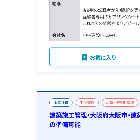
給与
★9割の転職者が年収UPを実
経験者専用のヒアリングシート
これまでの経験をよりアピール
会社名
中林建設株式会社
お気に入り
派遣社員
工程管理
品質・出来形管理
二級建築施工管理技士
宿舎あり
建築施工管理・大阪府大阪市・建
の準備可能