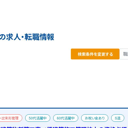
の求人・転職情報
検索条件を変更する
・出来形管理
50代活躍中
60代活躍中
お祝い金あり
S造
宿舎あり