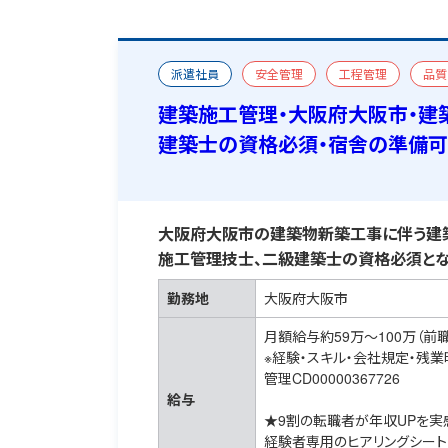
派遣社員
安全管理
工程管理
品質
一級建築施工管理技士
二級建築士
宿舎
建築施工管理・大阪府大阪市・建
建築士の資格必須・宿舎の準備
大阪府大阪市の建築物新築工事に伴う建築
施工管理技士、二級建築士の資格必須とな
勤務地
大阪府大阪市
月額給与約59万～100万（前
※経験・スキル・会社規定・残
管理CD00000367726
給与
★9割の転職者が年収UPを実
経験者専用のヒアリングシート