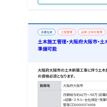
派遣社員
工程管理
品質・出来形管理
二級土木施工管理技士
おすすめ求人
宿
土木施工管理・大阪府大阪市・土
準備可能
大阪府大阪市の土木新築工事に伴う土木
の資格必須となります。
勤務地
大阪府大阪市
月額給与約42万～58万（前職
※経験・スキル・会社規定・残
管理CD00000374958