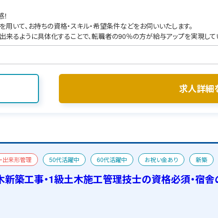
感！
を用いて、お持ちの資格・スキル・希望条件などをお伺いいたします。
出来るように具体化することで、転職者の90％の方が給与アップを実現して
求人詳細
・出来形管理
50代活躍中
60代活躍中
お祝い金あり
新築
舎あり
木新築工事・1級土木施工管理技士の資格必須・宿舎