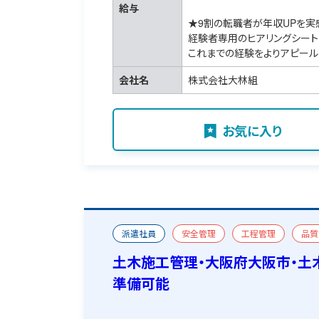
給与
★9割の転職者が年収UPを実
経験者専用のヒアリングシート
これまでの経験をよりアピール
会社名
株式会社大林組
お気に入り
派遣社員
安全管理
工程管理
品質
一級土木施工管理技士
おすすめ求人
宿
土木施工管理・大阪府大阪市・土
準備可能