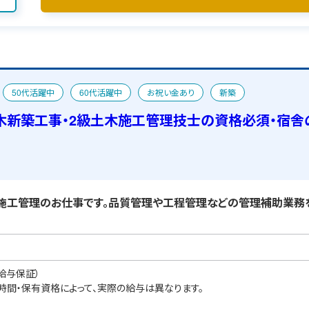
50代活躍中
60代活躍中
お祝い金あり
新築
舎あり
木新築工事・2級土木施工管理技士の資格必須・宿舎
施工管理のお仕事です。品質管理や工程管理などの管理補助業務を
給与保証）
業時間・保有資格によって、実際の給与は異なります。