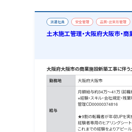
派遣社員
安全管理
品質・出来形管理
新築
宿舎あり
土木施工管理・大阪府大阪市・商
大阪府大阪市の商業施設新築工事に伴う
勤務地
大阪府大阪市
月額給与約34万～41万（前職
※経験・スキル・会社規定・残
管理CD00000374816
給与
★9割の転職者が年収UPを実
経験者専用のヒアリングシート
これまでの経験をよりアピール