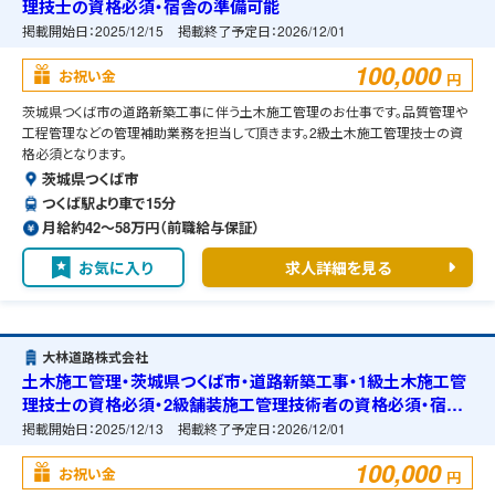
理技士の資格必須・宿舎の準備可能
掲載開始日：
2025/12/15
掲載終了予定日：
2026/12/01
100,000
お祝い金
円
茨城県つくば市の道路新築工事に伴う土木施工管理のお仕事です。品質管理や
工程管理などの管理補助業務を担当して頂きます。2級土木施工管理技士の資
格必須となります。
茨城県つくば市
つくば駅より車で15分
月給約42〜58万円（前職給与保証）
お気に入り
求人詳細を見る
大林道路株式会社
土木施工管理・茨城県つくば市・道路新築工事・1級土木施工管
理技士の資格必須・2級舗装施工管理技術者の資格必須・宿舎
の準備可能
掲載開始日：
2025/12/13
掲載終了予定日：
2026/12/01
100,000
お祝い金
円