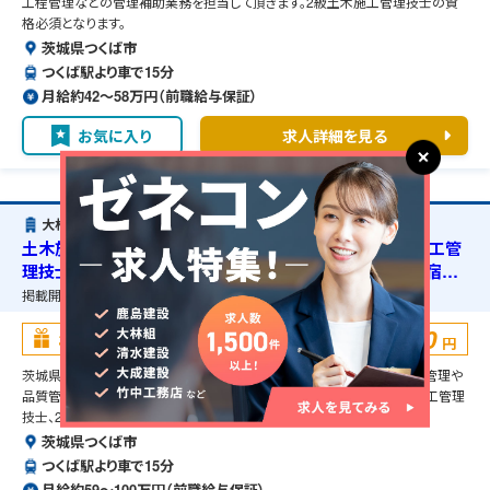
工程管理などの管理補助業務を担当して頂きます。2級土木施工管理技士の資
格必須となります。
茨城県つくば市
つくば駅より車で15分
月給約42〜58万円（前職給与保証）
お気に入り
求人詳細を見る
大林道路株式会社
土木施工管理・茨城県つくば市・道路新築工事・1級土木施工管
理技士の資格必須・2級舗装施工管理技術者の資格必須・宿舎
の準備可能
掲載開始日：
2025/12/13
掲載終了予定日：
2026/12/01
100,000
お祝い金
円
茨城県つくば市の道路新築工事に伴う土木施工管理のお仕事です。安全管理や
品質管理、工程管理などの管理補助業務を担当して頂きます。1級土木施工管理
技士、2級舗装施工管理技術者の資格必須となります。
茨城県つくば市
つくば駅より車で15分
月給約59〜100万円（前職給与保証）