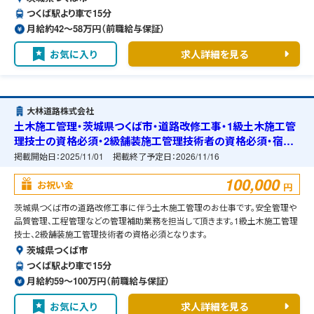
つくば駅より車で15分
月給約42〜58万円（前職給与保証）
お気に入り
求人詳細を見る
大林道路株式会社
土木施工管理・茨城県つくば市・道路改修工事・1級土木施工管
理技士の資格必須・2級舗装施工管理技術者の資格必須・宿舎
の準備可能
掲載開始日：
2025/11/01
掲載終了予定日：
2026/11/16
100,000
お祝い金
円
茨城県つくば市の道路改修工事に伴う土木施工管理のお仕事です。安全管理や
品質管理、工程管理などの管理補助業務を担当して頂きます。1級土木施工管理
技士、2級舗装施工管理技術者の資格必須となります。
茨城県つくば市
つくば駅より車で15分
月給約59〜100万円（前職給与保証）
お気に入り
求人詳細を見る