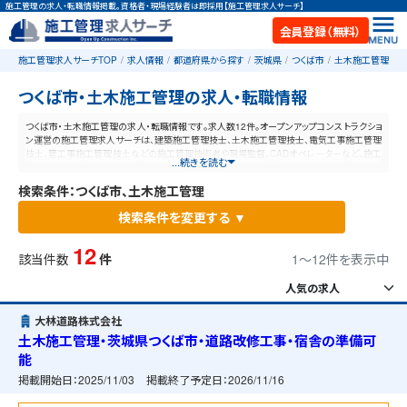
施工管理の求人・転職情報掲載。資格者・現場経験者は即採用【施工管理求人サーチ】
会員登録（無料）
施工管理求人サーチTOP
求人情報
都道府県から探す
茨城県
つくば市
土木施工管理
つくば市・土木施工管理の求人・転職情報
つくば市・土木施工管理の求人・転職情報です。求人数12件。オープンアップコンストラクショ
ン運営の施工管理求人サーチは、建築施工管理技士、土木施工管理技士、電気工事施工管理
技士、管工事施工管理技士などの施工管理技術者や現場監督、CADオペレーターなど、施工
...続きを読む
管理と建設業に特化した業界最大規模の求人ポータルサイトです。【毎日更新】業界最高水
準の給与体系！あなたの資格や経験が活かせる仕事が見つかります。
検索条件：つくば市、土木施工管理
検索条件を変更する ▼
12
該当件数
件
1〜12件を表示中
大林道路株式会社
土木施工管理・茨城県つくば市・道路改修工事・宿舎の準備可
能
掲載開始日：
2025/11/03
掲載終了予定日：
2026/11/16